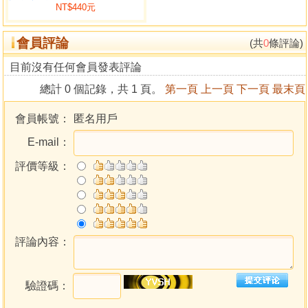
NT$440元
追查出生時辰 48
五行秀氣流行 50
會員評論
干透忌傷的批斷 52
(共
0
條評論)
身弱劫比斷財情 54
目前沒有任何會員發表評論
喜印的批斷 56
總計 0 個記錄，共 1 頁。
第一頁
上一頁
下一頁
最末頁
喜神官殺的批斷 59
找出深藏凶物 62
會員帳號：
匿名用戶
時運局九柱同參 64
E-mail：
點算印張力 66
點算劫張力 67
評價等級：
點算傷張力 68
點算財張力 69
點算官張力 70
九柱同參 71
九柱同參 具體透徹 72
評論內容：
干合支合量化計法的修正 73
驗證碼：
第二章 天地連線 78
命運的迷思 78