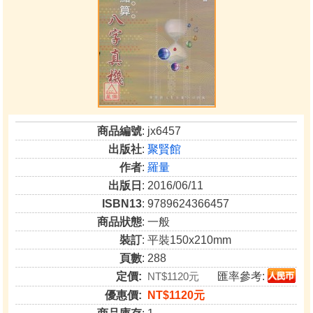
商品編號
: jx6457
出版社
:
聚賢館
作者
:
羅量
出版日
: 2016/06/11
ISBN13
: 9789624366457
商品狀態
: 一般
裝訂
: 平裝150x210mm
頁數
: 288
定價:
NT$1120元
匯率參考:
優惠價:
NT$1120元