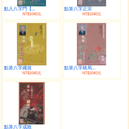
只要我兒再見兒 15
官運扶搖直上 16
點入八字門【...
點算八字正宗
NT$1040元
NT$1040元
創業之年暗藏禍因 17
印運入 官非至 19
分組點算 21
點算印張力 22
點算劫張力 23
點算傷張力 24
點算財張力 25
點算官張力 25
點算八字繩規
點算八字格局...
傷官見官 首尾回剋 26
NT$1040元
NT$1040元
星情支配權貴級數 27
癸巳旺年衰應 31
誰支配張震遠命運 36
靜兒的安息 37
虔誠的基督徒 37
天父支配命運嗎？ 40
性格支配命運嗎？ 42
命運會被上帝改寫嗎？ 45
點算八字成敗