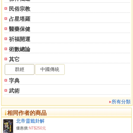
干支曆的演進 122
民俗宗教
對日干五行的質疑 125
四柱由時月二支編碼 127
占星塔羅
偉榮的實驗 132
醫藥保健
無不奇中 不可不信 132
九柱同參 選旺催吉 133
祈福開運
六合彩買六中五 134
術數總論
推算旺財時運 137
其它
中獎時運財強傷也強 138
小結：誰支配命運 141
群經
中國傳統
字典
第三章 天地人 144
細肥的命運 144
武術
移民改變命運 145
所有分類
地人連線 147
命喜金水移民金水旺方 150
相同作者的商品
少年發富 時運可尋 152
北帝靈籤卦解
丙午大運「黑到爆」 154
優惠價:
NT$250元
四年衰運纏身 159