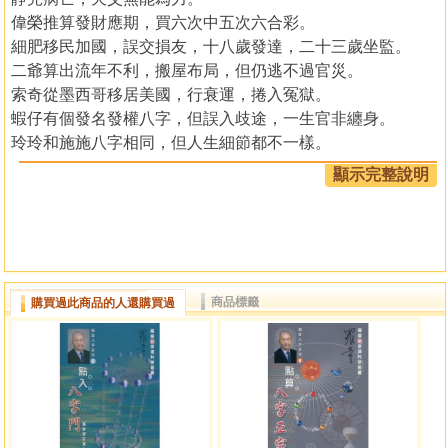
偉榮推算發財應期，買六次中五次六合彩。
細肥移民加國，誤交損友，十八歲發達，二十三歲坐監。
二爺算出流年不利，搬屋布局，但仍逃不過官災。
索奇從墨西哥移居美國，行衰運，捲入冤獄。
蝦仔有個發名發權八字，但誤入歧途，一生官非纏身。
玲玲和施施八字相同，但人生細節都不一樣。
德蘭修女信靠主，但吉凶禍福仍受天地連線的支配。
顯示完整說明
羅量在本書詳細介紹張力計算和九柱同參的操作方法，
這是他近年命理研究心得，用他闡發的方法，
能精確定出八字旺弱專從，推算格局貴賤窮通，
以及歲運吉凶禍福，無不奇中。
商品標籤
購買過此商品的人還購買過
目錄
序 6
第一章 張力與九柱同參 12
張震遠的官非 12
我兒承氣構門閭 13