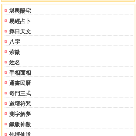
尋找命運真相 78
堪輿陽宅
生命如何在地球出現 80
易經占卜
從一二三到萬物 85
誰支配命運 87
擇日天文
命運由上帝支配嗎？ 87
八字
命運由宿業支配嗎？ 89
釋迦佛陀否定神我 91
紫微
你完整記得你的上一世嗎？ 93
姓名
隔世DELUSION 98
手相面相
靈魂隔世尋仇人 98
「我會一直陪?你。」 100
通書民曆
「糟糕！前世的仇人找到來了。」 102
奇門三式
前世業今世報是一派胡言 105
時間支配命運 107
道壇符咒
子平命理是生命科學 107
測字解夢
河圖解密 109
河圖揭示天地連線 116
鐵版神數
干支時空系統 122
佛禪仙道