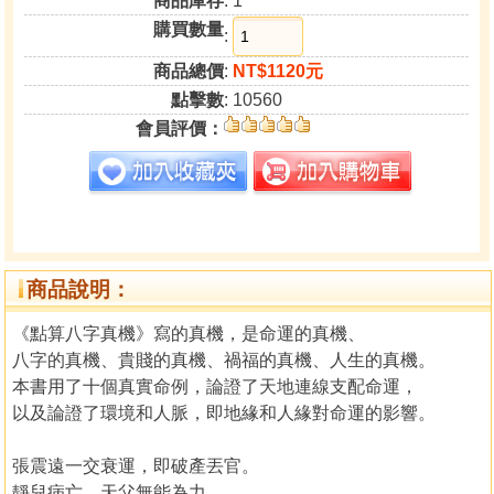
商品庫存
: 1
購買數量
:
商品總價
:
NT$1120元
點擊數
: 10560
會員評價：
商品說明：
《點算八字真機》寫的真機，是命運的真機、
八字的真機、貴賤的真機、禍福的真機、人生的真機。
本書用了十個真實命例，論證了天地連線支配命運，
以及論證了環境和人脈，即地緣和人緣對命運的影響。
張震遠一交衰運，即破產丟官。
靜兒病亡，天父無能為力。