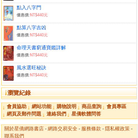
己丑年禍至 162
點入八字門
官司審結八柱同參 164
優惠價:
NT$440元
地人連線改寫命運 166
獄中反省 170
點算八字吉凶
後記：宿業與消業 173
優惠價:
NT$440元
二爺的官災 175
命理天書窮通寶鑑詳解
地緣與命運連線 175
優惠價:
NT$440元
衰旺之真機 177
算到甲午大凶 179
風水選旺秘訣
招凶的人脈連線 180
優惠價:
NT$440元
福無雙至禍不單行 185
忌神輾轉攻家散財空 187
瀏覽紀錄
九柱同參用神受傷 189
禍兮福之所伏 191
會員協助
網站功能
購物說明
商品查詢
會員專區
乙未年的轉機 196
網頁及郵件問題
連絡我們
星僑軟體問答
索奇的冤獄 198
三審身弱 198
關於星僑網路書店
-
網路交易安全
-
服務條款
-
隱私權政策
-
較量身旺 199
聯系我們
推算哪一年出事 200