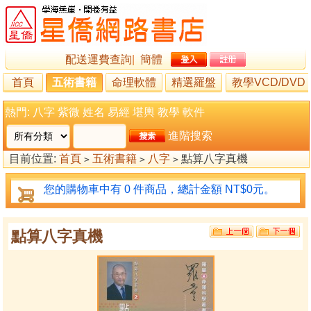
配送運費查詢
|
簡體
首頁
五術書籍
命理軟體
精選羅盤
教學VCD/DVD
熱門:
八字
紫微
姓名
易經
堪輿
教學
軟件
進階搜索
目前位置:
首頁
五術書籍
八字
點算八字真機
>
>
>
您的購物車中有 0 件商品，總計金額 NT$0元。
點算八字真機