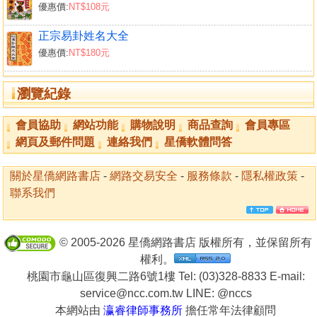
優惠價:
NT$108元
由臉的各個部位來看人
眼－－代表人一切的「靈魂之窗」
正宗易卦姓名大全
眉毛－－人類臉部所具有的特徵
優惠價:
NT$180元
觀眉術
鼻－－鎮座於五官的中央，是自我的象徵
瀏覽紀錄
觀鼻術
耳－－象徵先天性的部位
會員協助
網站功能
購物說明
商品查詢
會員專區
口－－感情及知性的表現
網頁及郵件問題
連絡我們
星僑軟體問答
牙齒－－青芽開花的「葉」
舌－－健康及生活的晴雨計
關於星僑網路書店
-
網路交易安全
-
服務條款
-
隱私權政策
-
觀舌術
聯系我們
下巴－－愛情、氣力、財運
頰－－頰骨所暗示的事情
額－－此為閃耀榮光的部位
© 2005-2026 星僑網路書店 版權所有，並保留所有
頭髮－－無濃發的宰相，亦無禿頭的健兒
權利。
鬍子－－鬍子濃密的人是勇者，稀薄的人是智者
桃園市龜山區復興二路6號1樓 Tel: (03)328-8833 E-mail:
由動作和態度來判斷人的智慧
service@ncc.com.tw LINE:
@nccs
由姿態來看個性的方法
本網站由
瀛睿律師事務所
擔任常年法律顧問