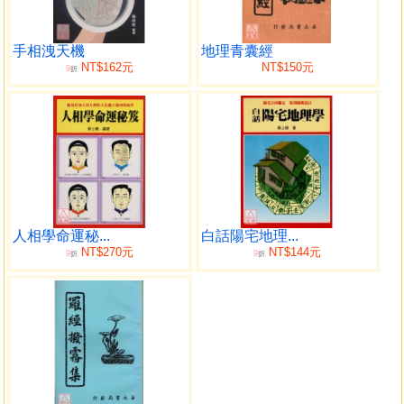
屬牛逐時吉凶福祿詳解
屬牛六親生剋和目返逆分析
屬虎逐年吉凶福祿詳解
手相洩天機
地理青囊經
NT$162元
NT$150元
9
屬虎逐月吉凶福祿詳解
折
屬虎逐日吉凶福祿詳解
屬虎逐時吉凶福祿詳解
屬虎六親生剋和目返逆分析
屬兔逐年吉凶福祿詳解
屬兔逐月吉凶福祿詳解
屬兔逐日吉凶福祿詳解
屬兔逐時吉凶福祿詳解
人相學命運秘...
白話陽宅地理...
屬兔六親生剋和目返逆分析
NT$270元
NT$144元
9
9
折
折
屬龍逐年吉凶福祿詳解
屬龍逐月吉凶福祿詳解
屬龍逐日吉凶福祿詳解
屬龍逐時吉凶福祿詳解
屬龍六親生剋和目返逆分析
屬蛇逐年吉凶福祿詳解
屬蛇逐月吉凶福祿詳解