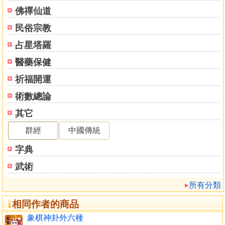
面相學
佛禪仙道
面相學概要
民俗宗教
顏面六相
觀看眼與眉
占星塔羅
鼻相
醫藥保健
口唇相
身材與性格之關係
祈福開運
傳統合婚論相
術數總論
男女配婚吉凶
其它
傳統擇日說
擇日學入門
群經
中國傳統
怎樣迴吉日良辰
字典
如何由體態上來觀人
人體類型的分類
武術
肥胖型與瘦弱型的性格局所不同
所有分類
由面貌的變化能夠知道所患的疾病
如何由頭、臉來看人
相同作者的商品
由面貌觀人的智慧
象棋神卦外六種
為什麼由面貌可以觀人呢