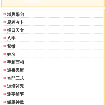
屬雞逐年吉凶福祿詳解
屬雞逐月吉凶福祿詳解
屬雞逐日吉凶福祿詳解
堪輿陽宅
屬雞逐時吉凶福祿詳解
易經占卜
屬雞六親生剋和目返逆分析
屬狗逐年吉凶福祿詳解
擇日天文
屬狗逐月吉凶福祿詳解
八字
屬狗逐日吉凶福祿詳解
屬狗逐時吉凶福祿詳解
紫微
屬狗六親生剋和目返逆分析
姓名
屬豬逐年吉凶福祿詳解
手相面相
屬豬逐月吉凶福祿詳解
屬豬逐日吉凶福祿詳解
通書民曆
屬豬逐時吉凶福祿詳解
奇門三式
屬豬六親生剋和目返逆分析
傳統手相學
道壇符咒
手相學簡介
測字解夢
指紋相術
手指相斷法
鐵版神數