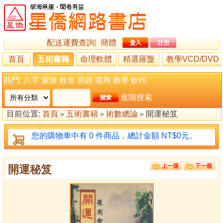
配送運費查詢
|
簡體
首頁
五術書籍
命理軟體
精選羅盤
教學VCD/DVD
熱門:
八字
紫微
姓名
易經
堪輿
教學
軟件
進階搜索
目前位置:
首頁
五術書籍
術數總論
開運秘笈
>
>
>
您的購物車中有 0 件商品，總計金額 NT$0元。
開運秘笈