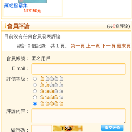
屬蛇逐日吉凶福祿詳解
羅經撥霧集
NT$150元
屬蛇逐時吉凶福祿詳解
屬蛇六親生剋和目返逆分析
會員評論
屬馬逐年吉凶福祿詳解
(共
0
條評論)
屬馬逐月吉凶福祿詳解
目前沒有任何會員發表評論
屬馬逐日吉凶福祿詳解
總計 0 個記錄，共 1 頁。
第一頁
上一頁
下一頁
最末頁
屬馬逐時吉凶福祿詳解
屬馬六親生剋和目返逆分析
會員帳號：
匿名用戶
屬羊逐年吉凶福祿詳解
E-mail：
屬羊逐月吉凶福祿詳解
屬羊逐日吉凶福祿詳解
評價等級：
屬羊逐時吉凶福祿詳解
屬羊六親生剋和目返逆分析
屬猴逐年吉凶福祿詳解
屬猴逐月吉凶福祿詳解
屬猴逐日吉凶福祿詳解
評論內容：
屬猴逐時吉凶福祿詳解
屬猴六親生剋和目返逆分析
驗證碼：