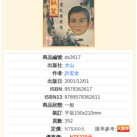
商品編號
: ds2617
出版社
:
大山
作者
:
許宏全
出版日
: 2001/12/01
ISBN
: 9578362617
ISBN13
: 9789578362611
商品狀態
: 一般
裝訂
: 平裝150x210mm
頁數
: 352
定價:
NT$300元
匯率參考: