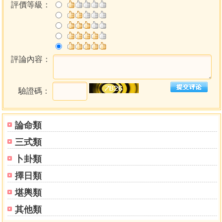
評價等級：
登貴時、廿八宿、寶義、建除、納音、六十四卦。
精準節氣交接時間（以UCT+8為主）。
精準土王用事交接時間（以UCT+8為主）。
精準月相：朔月、上弦月、望月、下弦月時間（以UCT+8
(v1.0.1)
評論內容：
精準日食／月食（包含：偏食、環食、全食、月半影食）
UCT+8為主）。
密日、春社、秋社、大偷修日、幾元幾將、烏兔太陽／太
驗證碼：
病、勿拆灶、勿修灶。
吉神、凶神、憲書宜事、協紀宜事、通書宜事。
正沖干支及歲數、的呼干支及歲數、胎神占位及占方。
論命類
真太陽時間、日出、正午、日落（以UCT+8為主）。
三式類
時局吉凶
卜卦類
顯示十二時辰的干支。
顯示十二時辰的正沖干支。
擇日類
顯示十二時辰的煞方。
顯示十二時辰的吉神、凶神。
堪輿類
其他類