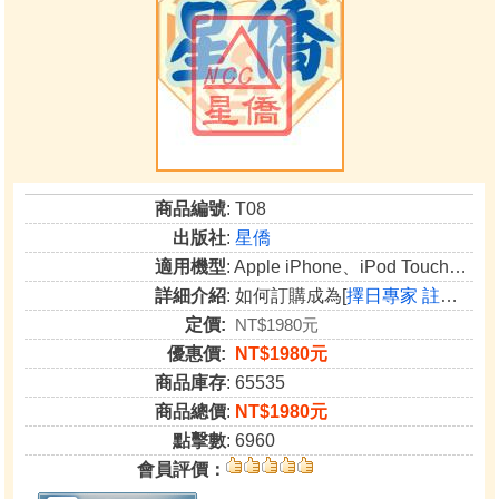
商品編號
: T08
出版社
:
星僑
適用機型
: Apple iPhone、iPod Touch、iPad
詳細介紹
: 如何訂購成為[
擇日專家 註冊版
]
定價:
NT$1980元
優惠價:
NT$1980元
商品庫存
: 65535
商品總價
:
NT$1980元
點擊數
: 6960
會員評價：