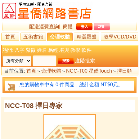
配送運費查詢
|
簡體
首頁
五術書籍
命理軟體
精選羅盤
教學VCD/DVD
熱門:
八字
紫微
姓名
易經
堪輿
教學
軟件
進階搜索
目前位置:
首頁
命理軟體
NCC-T00 星僑Touch
擇日類
>
>
>
NCC-T08 擇日專家
>
您的購物車中有 0 件商品，總計金額 NT$0元。
NCC-T08 擇日專家