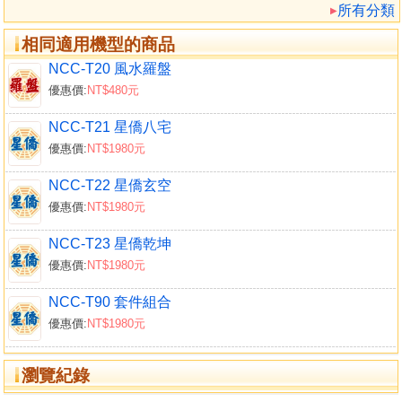
所有分類
相同適用機型的商品
NCC-T20 風水羅盤
優惠價:
NT$480元
NCC-T21 星僑八宅
優惠價:
NT$1980元
以上資料會隨著每日而不同。
於上方可直接選取：通書日課、時局吉凶、今天日期、上一
NCC-T22 星僑玄空
選吉探日
優惠價:
NT$1980元
提供用事搜尋功能，可指定搜尋的日期範圍（起點日期／終
NCC-T23 星僑乾坤
選取要搜尋的用事，來進行搜尋。
優惠價:
NT$1980元
搜尋完成的日期顯示：陽曆日期、農曆日期、日干支、星期
期日以紅字顯示）。
NCC-T90 套件組合
搜尋完成日期可點選後顯示「通書日課」及「時局吉凶」。
優惠價:
NT$1980元
瀏覽紀錄