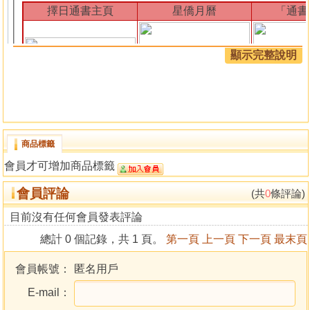
擇日通書主頁
星僑月曆
「通書
顯示完整說明
商品標籤
會員才可增加商品標籤
會員評論
(共
0
條評論)
目前沒有任何會員發表評論
通書日課
總計 0 個記錄，共 1 頁。
第一頁
上一頁
下一頁
最末頁
提供專業且完整的通書內容：
會員帳號：
匿名用戶
日課內容
陽曆／農曆對照、民國年份、生肖、星期、年月日時紫白
E-mail：
玄空卦氣卦運。