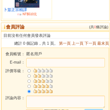
陰犯陽數
二十四氣化工圖
卜筮正宗精譯
NT$510元
天元氣納甲圖與式
85
折
地元氣分年圖與式
會員評論
地元氣分爻圖與式
(共
0
條評論)
化工元氣統論
目前沒有任何會員發表評論
八卦上下體六十納甲圖
總計 0 個記錄，共 1 頁。
第一頁
上一頁
下一頁
最末頁
大象行年例圖
陽爻陽年起小象遊變例圖
會員帳號：
匿名用戶
陽大陰年起小象遊變例圖
E-mail：
陰爻小象遊變例圖
月卦遊變例圖
評價等級：
日卦變例圖
行年論
命例
河洛理易易卦釋義
乾卦
評論內容：
坤卦
屯卦