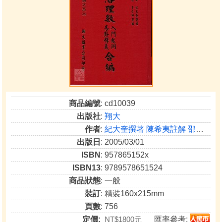
商品編號
: cd10039
出版社
:
翔大
作者
:
紀大奎撰著 陳希夷註解 邵康節補註 李崇仰重編
出版日
: 2005/03/01
ISBN
: 957865152x
ISBN13
: 9789578651524
商品狀態
: 一般
裝訂
: 精裝160x215mm
頁數
: 756
定價:
NT$1800元
匯率參考: