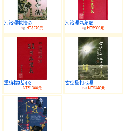
元堂變體
十二月辟卦陰陽消息圖
陽至弱數
陰至弱數
河洛理數推命...
河洛理氣象數...
NT$270元
NT$900元
9
9
陽不足數
折
折
陰不足數
陽有餘數
陰有餘數
陽太過數
陰太過數
陰陽正數
陰陽得中數
重編標點河洛...
玄空星相地理...
陰陽俱嬴數
NT$1000元
NT$340元
85
折
陰陽相戰數
孤陽數
孤陰數
陽偏數
陰偏數
陽凌陰數