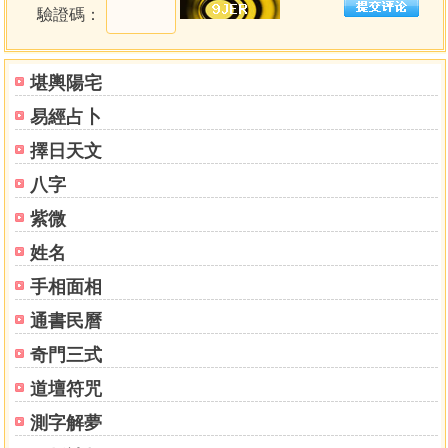
驗證碼：
蒙卦
需卦
訟卦
堪輿陽宅
師卦
易經占卜
比卦
小畜卦
擇日天文
履卦
八字
泰卦
否卦
紫微
同人卦
姓名
大有卦
手相面相
謙卦
豫卦
通書民曆
隨卦
奇門三式
蠱卦
臨卦
道壇符咒
觀卦
測字解夢
噬嗑卦