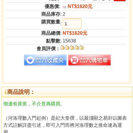
優惠價:
NT$1620元
9
折
商品庫存
: 2
購買數量
:
商品總價
:
NT$1620元
點擊數
: 15638
會員評價：
商品說明：
側邊有黃斑，不介意再購買。
（河洛理數入門起例）是紀大奎撰，以最淺顯之易卦以圖表
方式註解詳盡引述，即可入門而將河洛理數之推命連為運
用。