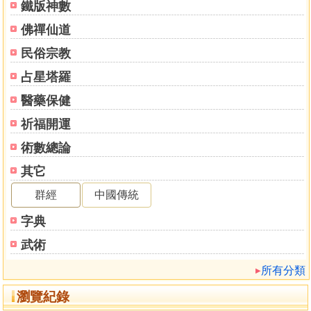
賁卦
鐵版神數
剝卦
佛禪仙道
復卦
民俗宗教
无妄卦
大畜卦
占星塔羅
頤卦
醫藥保健
大過卦
坎卦
祈福開運
離卦
術數總論
咸卦
其它
恒卦
遯卦
群經
中國傳統
大壯卦
字典
晉卦
明夷卦
武術
家人卦
所有分類
睽卦
蹇卦
瀏覽紀錄
解卦