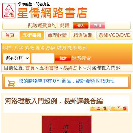
配送運費查詢
|
簡體
首頁
五術書籍
命理軟體
精選羅盤
教學VCD/DVD
熱門:
八字
紫微
姓名
易經
堪輿
教學
軟件
進階搜索
目前位置:
首頁
五術書籍
易經占卜
河洛理數入門起
>
>
>
例．易卦譯義合編
您的購物車中有 0 件商品，總計金額 NT$0元。
河洛理數入門起例．易卦譯義合編