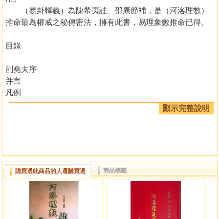
（易卦釋義）為陳希夷註、邵康節補，是（河洛理數）
推命最為權威之秘傳密法，擁有此書，易理象數推命已得。
目錄
刟堯夫序
并言
凡例
六十四卦卦序表
顯示完整說明
八八六十四卦分宮表
河洛理數入門起例
引言
天干先天納甲隨後天位配洛書數圖
地支五氣順布配河圖數圖
商品標籤
購買過此商品的人還購買過
十二時分陰陽爻立元堂式圖
元堂變易式圖
八卦五行
元堂爻位