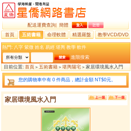
配送運費查詢
|
簡體
首頁
五術書籍
命理軟體
精選羅盤
教學VCD/DVD
熱門:
八字
紫微
姓名
易經
堪輿
教學
軟件
進階搜索
目前位置:
首頁
五術書籍
堪輿陽宅
家居環境風水入門
>
>
>
您的購物車中有 0 件商品，總計金額 NT$0元。
家居環境風水入門