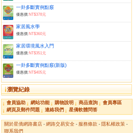
一卦多斷實例點竅
優惠價:
NT$378元
家居風水學
優惠價:
NT$360元
家居環境風水入門
優惠價:
NT$351元
一卦多斷實例點竅(新版)
優惠價:
NT$405元
瀏覽紀錄
會員協助
網站功能
購物說明
商品查詢
會員專區
網頁及郵件問題
連絡我們
星僑軟體問答
關於星僑網路書店
-
網路交易安全
-
服務條款
-
隱私權政策
-
聯系我們