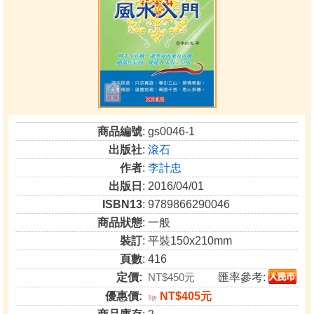
商品編號
: gs0046-1
出版社
:
滾石
作者
:
李計忠
出版日
: 2016/04/01
ISBN13
: 9789866290046
商品狀態
: 一般
裝訂
: 平裝150x210mm
頁數
: 416
定價:
NT$450元
匯率參考:
優惠價:
NT$405元
9
折