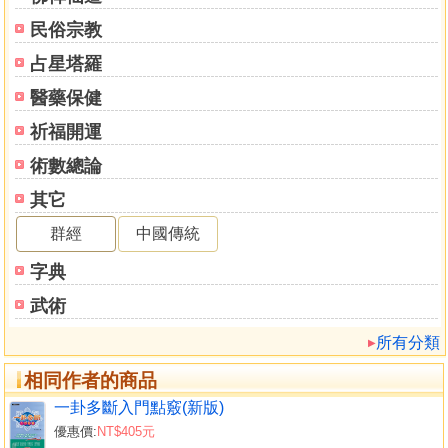
民俗宗教
占星塔羅
醫藥保健
祈福開運
術數總論
其它
群經
中國傳統
字典
武術
所有分類
相同作者的商品
一卦多斷入門點竅(新版)
優惠價:
NT$405元