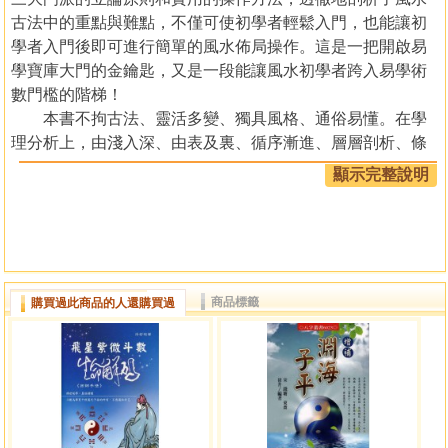
古法中的重點與難點，不僅可使初學者輕鬆入門，也能讓初
學者入門後即可進行簡單的風水佈局操作。這是一把開啟易
學寶庫大門的金鑰匙，又是一段能讓風水初學者跨入易學術
數門檻的階梯！
本書不拘古法、靈活多變、獨具風格、通俗易懂。在學
理分析上，由淺入深、由表及裏、循序漸進、層層剖析、條
理分明、耐人尋味。閱讀本書，能使人從中得到高深的藝術
顯示完整說明
享受，同時也能為初學者打下堅實的基礎。
作者簡介
李計忠
商品標籤
購買過此商品的人還購買過
1953年生，安徽省宿州人。中國著名易學學者、預測大師、
策劃專家。現定居海南，並創業於北京、上海、海口三處。
十有五而志於易。為弘傳《周易》文化，曾師承百家，閱書
萬卷，博采諸門經典精華，集六門絕學精粹於一身。更獨
創“一卦多斷”之技法，在海內外掀起了新一輪學易熱潮，把八
卦六爻預測術推向了出神入化的顛峰。