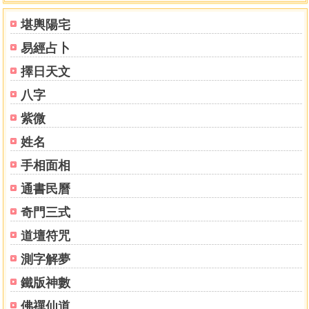
堪輿陽宅
第五章 三合風水
易經占卜
三合風水基礎理論
九宮水法
擇日天文
三合風水尋龍法
八字
三合風水砂法
三合風水圖解
紫微
三合風水坐向
姓名
三合風水分金法
手相面相
通書民曆
奇門三式
道壇符咒
測字解夢
鐵版神數
佛禪仙道