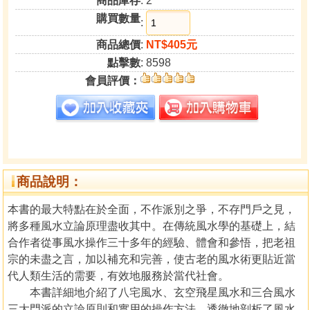
商品庫存
: 2
購買數量
:
商品總價
:
NT$405元
點擊數
: 8598
會員評價：
商品說明：
本書的最大特點在於全面，不作派別之爭，不存門戶之見，
將多種風水立論原理盡收其中。在傳統風水學的基礎上，結
合作者從事風水操作三十多年的經驗、體會和參悟，把老祖
宗的未盡之言，加以補充和完善，使古老的風水術更貼近當
代人類生活的需要，有效地服務於當代社會。
本書詳細地介紹了八宅風水、玄空飛星風水和三合風水
三大門派的立論原則和實用的操作方法，透徹地剖析了風水