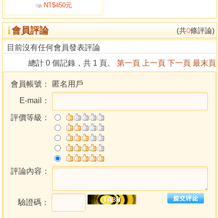
NT$450元
確定陽宅坐向
9
折
大遊年方位論宅屋吉凶
會員評論
八宅風水學的應用
(共
0
條評論)
八宅游星與財運的關係
目前沒有任何會員發表評論
住宅間方位與人體氣場的聯繫
總計 0 個記錄，共 1 頁。
第一頁
上一頁
下一頁
最末頁
第四章 玄空飛星風水
會員帳號：
匿名用戶
九星運行軌跡
E-mail：
三元九運和零正方位
排飛星盤
評價等級：
玄空風水定向與立極
正向挨星與兼向挨星
九星旺衰與組合含義
各種星盤的關係
五大規則的應用
評論內容：
年月日時刻飛星入中運行的方式
飛星宇宙氣場在風水上的運用
驗證碼：
飛星風水理論與實際經驗的結合
八運陽宅佈局提示