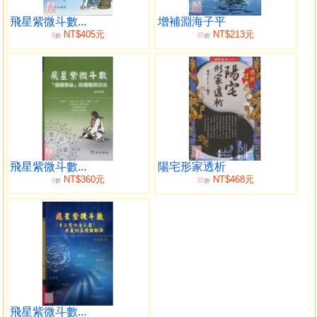
目錄
飛星紫微斗數...
增補淵海子平
NT$405元
NT$213元
9
85
折
折
序
第一章 風水學基礎知識與風水流派
風水學基礎知識
風水流派
第二章 八卦宮位與二十四山
二十四山代表二十四個方位
飛星紫微斗數...
陽宅形家透析
立極的方法
NT$360元
NT$468元
9
85
折
折
第三章 八宅風水
八卦遊年
八卦名稱與方位的對應關係
東西四宅與東西四命
宅卦與命卦
住宅大門趨吉避凶佈局
八顆游星吉凶應期
飛星紫微斗數...