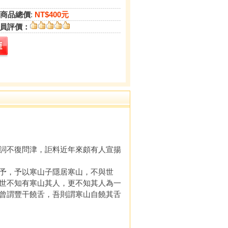
商品總價
:
NT$400元
員評價：
詞不復問津，詎料近年來頗有人宣揚
予，予以寒山子隱居寒山，不與世
世不知有寒山其人，更不知其人為一
曾謂豐干饒舌，吾則謂寒山自饒其舌