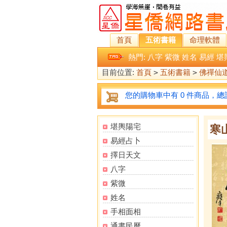
首頁
五術書籍
命理軟體
熱門:
八字
紫微
姓名
易經
堪
目前位置:
首頁
>
五術書籍
>
佛禪仙
您的購物車中有 0 件商品，總計
堪輿陽宅
寒山
易經占卜
擇日天文
八字
紫微
姓名
手相面相
通書民曆