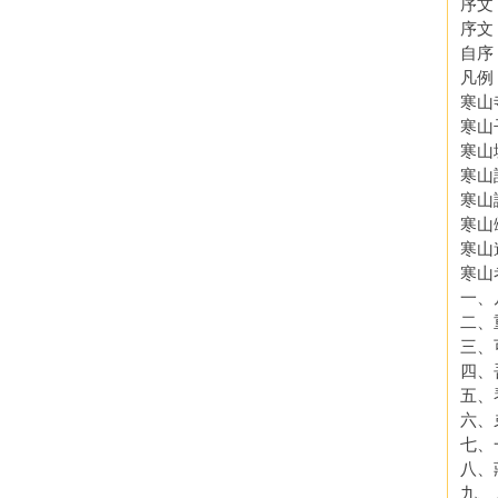
序文
序文
自序
凡例
寒山
寒山
寒山
寒山
寒山
寒山
寒山
寒山
一、
二、
三、
四、
五、
六、
七、
八、
九、