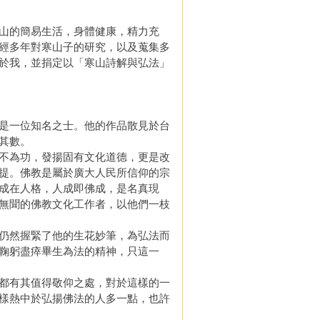
山的簡易生活，身體健康，精力充
經多年對寒山子的研究，以及蒐集多
於我，並捐定以「寒山詩解與弘法」
是一位知名之士。他的作品散見於台
其數。
不為功，發揚固有文化道德，更是改
提。佛教是屬於廣大人民所信仰的宗
成在人格，人成即佛成，是名真現
無聞的佛教文化工作者，以他們一枝
仍然握緊了他的生花妙筆，為弘法而
鞠躬盡瘁畢生為法的精神，只這一
都有其值得敬仰之處，對於這樣的一
樣熱中於弘揚佛法的人多一點，也許