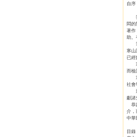
自序
我在
悶的
著作
助。
筆者
寒山
已經
寒拾
而檢
寒拾
社會
這裡
獻諸
恭蒙
介，
中華
目錄