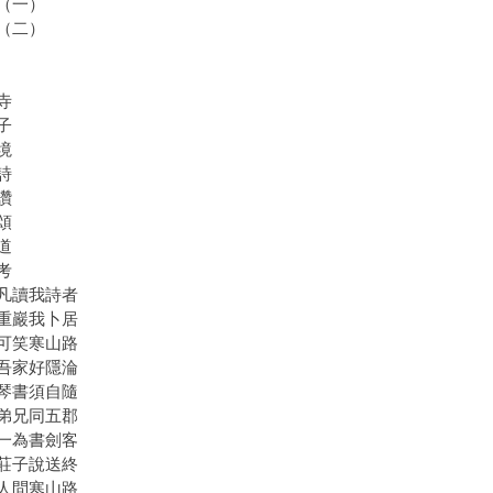
（一）
（二）
寺
子
境
詩
讚
頌
道
考
凡讀我詩者
重巖我卜居
可笑寒山路
吾家好隱淪
琴書須自隨
弟兄同五郡
一為書劍客
莊子說送終
人問寒山路