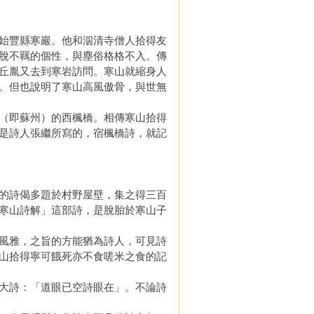
始豐縣寒巖。他和泅清寺僧人拾得友
脫不羈的個性，與塵俗格格不入。傳
丘胤又去到寒岩訪問。寒山就縮身人
。但也說明了寒山高風傲骨，與世無
（即蘇州）的西楓橋。相傳寒山拾得
是詩人張繼所寫的，宿楓橋詩，就記
的詩偈多題於村野屋壁，集之得三百
寒山詩解」這部詩，是脫胎於寒山子
風雅，之旨的方能猶為詩人，可見詩
山拾得寧可餓死亦不食嗟米之食的記
大詩：「道眼已空詩眼在」。不論詩