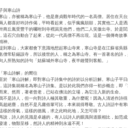
子與寒山詩
，亦被稱為寒山子，他是唐貞觀年時代的一名高僧。居住在天台
兩人都喜好吟詩作偈，平時看起來，似乎瘋瘋顛顛，其實他二人是洒
卅商丘胤受豐干的囑咐到寺裡謁見他們，他們二人笑傲出寺。於是閭
，這石穴自動合了起來，從此一代高僧不再出現。這是一個傳奇故事
精神。
寒山，大家都會下意識地想起寒山寺來，寒山寺是在江蘇省吳縣
名僧常駐錫該寺，所以後世的人，稱之為寒山寺。有一首著名的詩，
句人所熟知的詩句「姑蘇城外寒山寺，夜半鐘聲到客船。」
「寒山詩解」的嚮往
「寒山詩解」即對寒山子詩集中的詩於以分析註解。寒山子平日
，這詩集就稱名為寒山子詩集。是以於此我們亦得一初步概念，即「
而來。然而，著者曾老，已站在佛法的立場，為它注入新的生命。
是詩人，但一向對詩人極其敬重，為什麼呢！因為人清述作詩得
高超絕塵，自然不是凡庸俗輩可比，本來就得尊敬。古人詩話中有寒
這樣的骨氣，這樣的德風，求之此時此地，又怎可得？
，詩人的見識是卓越的，有人以詩人的眼識與道眼相比，如范成
發達，物類呈移，然詩人的精神則永遠不死！