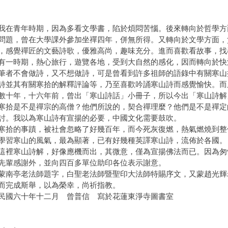
青年時期，因為多看文學書，陷於煩悶苦惱。後來轉向於哲學方
問題，曾在大學課外參加坐禪四年，併無所得。又轉向於文學方面，
，感覺禪匠的文藝詩歌，優雅高尚，趣味充分。進而喜歡看故事，找
有一時期，熱心旅行，遊覽各地，受到大自然的感化，因而轉向於快
不會做詩，又不想做詩，可是曾看到許多祖師的語錄中有關寒山
詩並其有關寒拾的解釋評論等，乃至喜歡吟誦寒山詩而感覺愉快。而
數十年，十六年前，曾出「寒山詩話」小冊子，所以今出「寒山詩解
是不是禪宗的高僧？他們所說的，契合禪理麼？他們是不是禪定
討。我以為寒山詩有宣揚的必要，中國文化需要鼓吹。
的事蹟，被社會忽略了好幾百年，而今死灰復燃，熱氣燃燒到整
學習寒山的風氣，最為顯著，已有好幾種英譯寒山詩，流佈於各國。
寒山詩解，好像應機而出，其微意，僅為宣揚佛法而已。因為匆
先輩感謝外，並向四百多單位助印各位表示謝意。
南亭老法師題字，白聖老法師暨聖印大法師特賜序文，又蒙趙光輝
而完成斯舉，以為榮幸，尚祈指教。
民國六十年十二月 曾普信 寫於花蓮東淨寺圖書室