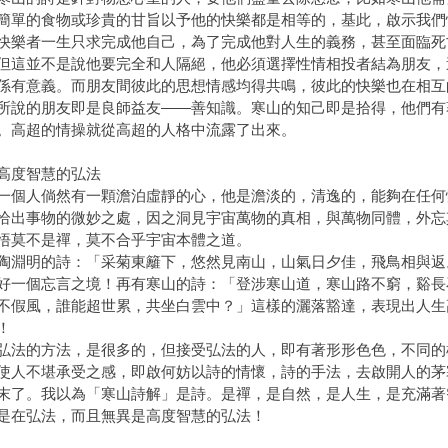
簡單的食物或珍貴的甘旨以予他的快樂都是相等的，基此，啟示我們
快樂者一生只求完成他自己，為了完成他對人生的義務，甚至面臨死
並不是說他要完全和人隔絕，他必須選擇性情相投者結為朋友，
係有意義。而朋友間彼此的思想情感均得共鳴，彼此的快樂也在相互
所說的朋友即是良師益友——善知識。寒山的知己即是拾得，他們有
。高超的情操就從高超的人格中流露了出來。
高度智慧的弘法
人倘然有一顆澹泊虛靜的心，他是澹淡的，清逸的，能夠在任何
恰出事物的微妙之處，因之洞見宇宙萬物的真相，與萬物同體，外忘
悟莫不是禪，莫不合乎宇宙本體之道。
明的詩：「采菊東籬下，悠然見南山，山氣日夕佳，飛鳥相與返
個忘言之境！再有寒山的詩：「登涉寒山道，寒山路不窮，谿長
不假風，誰能超世累，共坐白雲中？」這樣的灑落豁達，表現出人生
！
的方法，是很多的，但接受弘法的人，即有著形形色色，不同的
使人不堪承受之感，即啟何妨以詩的情懷，詩的手法，去啟開人的茅
。我以為「寒山詩解」是詩。是禪，是自然，是人生，是充滿著
是在弘法，而且無異是高度智慧的弘法！