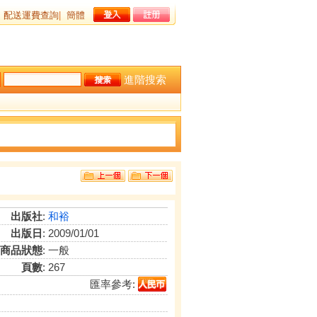
配送運費查詢
|
簡體
進階搜索
出版社
:
和裕
出版日
: 2009/01/01
商品狀態
: 一般
頁數
: 267
匯率參考: