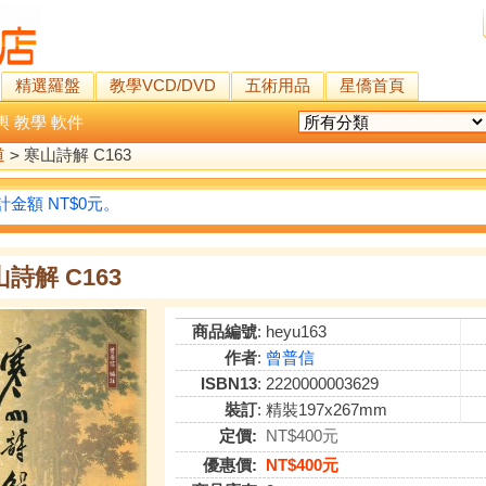
精選羅盤
教學VCD/DVD
五術用品
星僑首頁
輿
教學
軟件
道
>
寒山詩解 C163
金額 NT$0元。
詩解 C163
商品編號
: heyu163
作者
:
曾普信
ISBN13
: 2220000003629
裝訂
: 精裝197x267mm
定價:
NT$400元
優惠價:
NT$400元