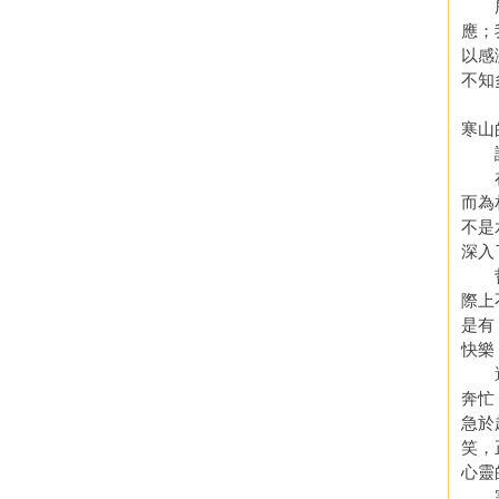
所以
應；
以感
不知
寒山
讀過
在這
而為
不是
深入
哲學
際上
是有
快樂
避免
奔忙
急於
笑，
心靈
寒山