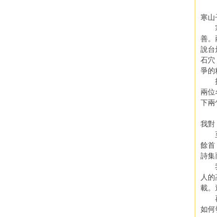
寒山
寒山
善。
說台
石穴
爭的
提到
兩位
下兩
我對
至於
餘首
詩集
我不
人的
載。
再說
如何