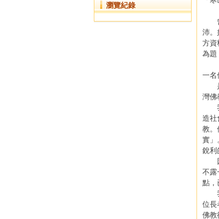
瀏覽紀錄
曾普
沛。
方資
為題
一名
是的
灣佛
我們
造社
教。
實」
銳利
因此
不露
點，
我拜
位長
佛教