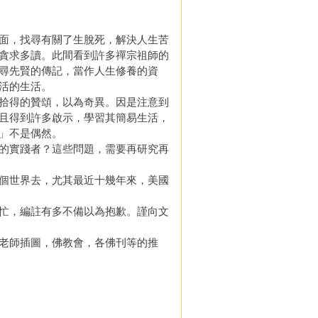
面，找尋有關了生脫死，解決人生苦
貪求多讀。此間看到許多禪宗祖師的
尋先賢的傳記，當作人生修養的資
活的生活。
拾得的贊頌，以為奇異。因是注意到
且得到許多啟示，學習其簡易生活，
」不是偶然。
的實踐者？這些問題，需要再研究再
個世界去，尤其最近十幾年來，美國
忙，編註有多不備以為抱歉。謹向文
老師插圖，佛教會，各佛刊等的推