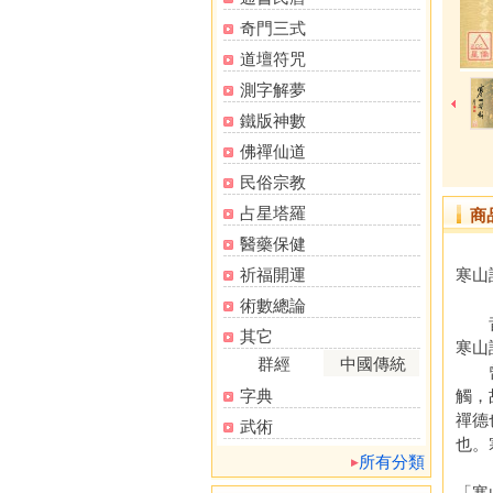
奇門三式
道壇符咒
測字解夢
鐵版神數
佛禪仙道
民俗宗教
占星塔羅
商
醫藥保健
祈福開運
寒山
術數總論
昔年
其它
寒山
群經
中國傳統
曾老
字典
觸，
禪德
武術
也。
所有分類
「寒