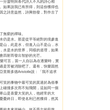
一分靈明與各代詩人不凡的詩心相
。如果說我已有所得，則這份獲得也
因之詩意益然，詩興勃發，對作古了
了無窮的禪味。
水仍是水。那是從平等絕對的境參進
是山，此是水，但進入山不是山，水
，水是水的世界，同樣的道理，如果
會四射而發出智妙的光芒。
的樂可言，當一人自以為在逐樂時，實
過是苦被消除吧了。還有，快樂固然
多德Aristotle說：「我不追求
可笑的事物中最可笑的莫過於為俗事
上碰撞多次而不知飛開，這如同一個
寒山是喜愛大笑的人，他經常的大
憂憂終日，即使名利已然獲得，然其
要的本來就極少，故不受欠的煎熬，