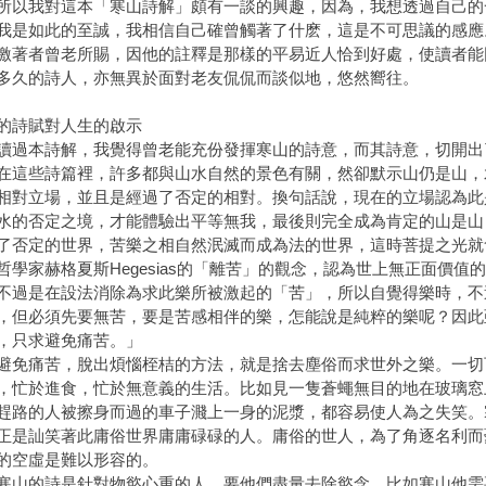
我對這本「寒山詩解」頗有一談的興趣，因為，我想透過自己的
我是如此的至誠，我相信自己確曾觸著了什麽，這是不可思議的感應
激著者曾老所賜，因他的註釋是那樣的平易近人恰到好處，使讀者能
多久的詩人，亦無異於面對老友侃侃而談似地，悠然嚮往。
的詩賦對人生的啟示
本詩解，我覺得曾老能充份發揮寒山的詩意，而其詩意，切開出
些詩篇裡，許多都與山水自然的景色有關，然卻默示山仍是山，
相對立場，並且是經過了否定的相對。換句話說，現在的立場認為此
水的否定之境，才能體驗出平等無我，最後則完全成為肯定的山是山
了否定的世界，苦樂之相自然泯滅而成為法的世界，這時菩提之光就
家赫格夏斯Hegesias的「離苦」的觀念，認為世上無正面價值
不過是在設法消除為求此樂所被激起的「苦」，所以自覺得樂時，不
，但必須先要無苦，要是苦感相伴的樂，怎能說是純粹的樂呢？因此亞里斯
，只求避免痛苦。」
痛苦，脫出煩惱桎桔的方法，就是捨去塵俗而求世外之樂。一切
，忙於進食，忙於無意義的生活。比如見一隻蒼蠅無目的地在玻璃窓
趕路的人被擦身而過的車子濺上一身的泥漿，都容易使人為之失笑。
正是訕笑著此庸俗世界庸庸碌碌的人。庸俗的世人，為了角逐名利而
的空虛是難以形容的。
的詩是針對物慾心重的人，要他們盡量去除慾念，比如寒山他需