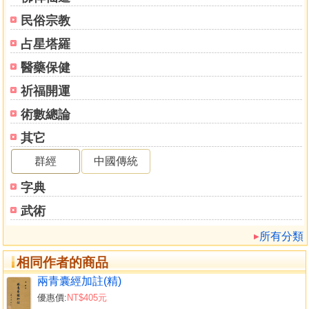
原神、忌神、仇神討論
民俗宗教
六合
六沖
占星塔羅
卦爻反復
醫藥保健
關於生旺墓訣
分占法
祈福開運
占終身財福
術數總論
占終身功名有無
其它
店壽年
占求財
群經
中國傳統
占婚姻
字典
占婚有無子
占懷胎平安與生男女
武術
占疾病
所有分類
建宅、買宅、賃宅
吉凶相應綜述
相同作者的商品
四、名著選錄
兩青囊經加註(精)
何知章
優惠價:
NT$405元
通玄賦