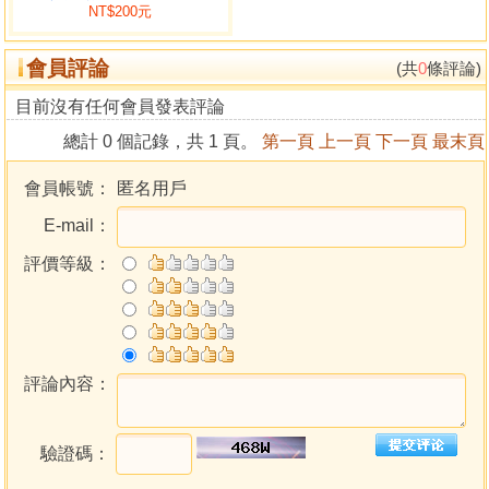
NT$200元
八卦配人倫
二、要訣須知
會員評論
八卦變六十 罫圖
(共
0
條評論)
八宮六十四卦卦名及次序歌訣
目前沒有任何會員發表評論
安排世爻、應爻歌 訣
總計 0 個記錄，共 1 頁。
第一頁
上一頁
下一頁
最末頁
六十甲子學歌甫
訂正之納甲裝牙歌欠
會員帳號：
匿名用戶
六獸星或名六神配卦
E-mail：
六獸論
六神歌
評價等級：
六神所主事
六空亡
六獸歌斷
日月建傳符
六獸評論
評論內容：
三、論斷集
諸爻持世訣
驗證碼：
世應生剋空亡動靜訣
斷易勿泥神