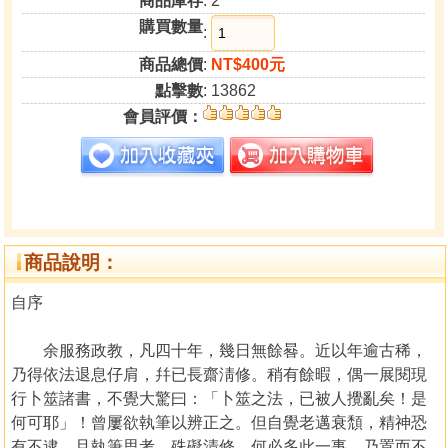
商品庫存
: 2
購買數量
:
商品總價
:
NT$400元
點擊數
: 13862
會員評價：
商品說明：
自序
余服務政教，凡四十年，幾日無餘晷。近以年逾古稀，
乃得依法退息仔肩，幷已長齋淸修。稍有餘暇，偶一展閱現
行卜筮諸書，不覺大驚曰：「卜筮之法，已被人攪亂矣！是
何可耶」！曾屢欲執筆以辨正之。但自覺老邁衰頹，精神恐
有不逮。且執筆思考，殊礙清修，何必多此一事。乃置而不