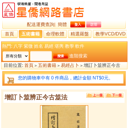
配送運費查詢
|
簡體
首頁
五術書籍
命理軟體
精選羅盤
教學VCD/DVD
熱門:
八字
紫微
姓名
易經
堪輿
教學
軟件
進階搜索
目前位置:
首頁
五術書籍
易經占卜
增訂卜筮辨正今古
>
>
>
筮法
您的購物車中有 0 件商品，總計金額 NT$0元。
增訂卜筮辨正今古筮法