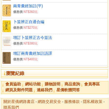
碎金賦
兩青囊經加註(平)
天玄賦
優惠價:
NT$360元
關于占天時者
關于占地理者
卜筮辨正自通合編
關于占國朝者
優惠價:
NT$270元
關于占家宅者
增訂卜筮辨正古今筮法
關于占身命者
優惠價:
NT$380元
關于占婚姻者
關于占生產者
增訂兩青囊經加註語譯
關于占仕勻者
優惠價:
NT$400元
關于占求財者
關于占出行者
瀏覽紀錄
關于占行人者
關于占詞訟者
會員協助
網站功能
購物說明
商品查詢
會員專區
關于占疾病者
網頁及郵件問題
連絡我們
星僑軟體問答
關于占盜賊者
關于占出禾者
關於星僑網路書店
-
網路交易安全
-
服務條款
-
隱私權政策
-
五、卜筮程序
聯系我們
卜筮之先決要件