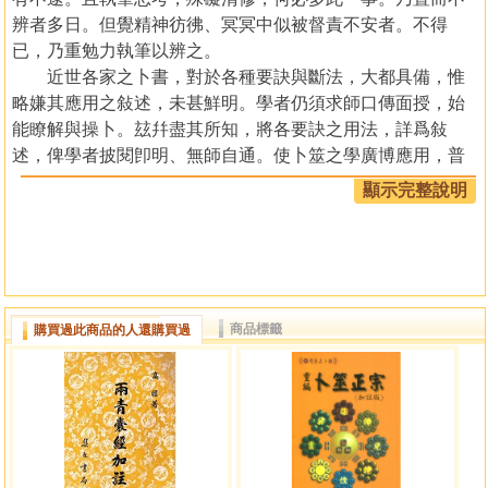
辨者多日。但覺精神彷彿、冥冥中似被督責不安者。不得
已，乃重勉力執筆以辨之。
近世各家之卜書，對於各種要訣與斷法，大都具備，惟
略嫌其應用之敍述，未甚鮮明。學者仍須求師口傳面授，始
能瞭解與操卜。玆幷盡其所知，將各要訣之用法，詳爲敍
述，俾學者披閱卽明、無師自通。使卜筮之學廣博應用，普
遍流傳，是所願也。
顯示完整說明
中華民國六十七年冬 高瞻書于台灣苗栗鎮福麗里苗中25
號。時年七十八歲
目錄
商品標籤
購買過此商品的人還購買過
第一篇 卜筮辨正
一、納甲裝卦歌訣之辨丑
二、卦象所取五之辨正
三、斷卦方法之辨正
卜問義母之事例
四、請卜筮迷信之辨正