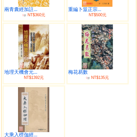
第二篇 近代筮法
一、基礎認識
兩青囊經加註...
重編卜筮正宗...
NT$360元
NT$500元
9
十天干所屬
折
十二地支時令旺相
十二地支生
五行生剋
六親五行生剋
地支相合相沖
三合會局
十二生
地理天機會元...
梅花易數
祿馬羊刃歌
NT$1392元
NT$135元
9
折
天乙貴人歌訣
六甲空亡
月破定例
八卦形象歌
八宮所屬
八卦陰陽之分
八卦生肖
八卦屬諸身體
大乘入楞伽經...