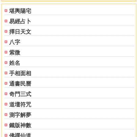
六爻安靜訣
堪輿陽宅
六爻辭動訣
易經占卜
忌神歌
原神元神歌
擇日天文
用神不出卦訣
八字
用神空亡訣
用神發動訣
紫微
日辰訣
姓名
六親發動訣
手相面相
六梘變化歌
進神退神起例
通書民曆
絕處逢生
奇門三式
暗動與動散
特殊名詞釋鬿
道壇符咒
用神皆數取用
測字解夢
論斷綜議
世應兩爻與用神關係
鐵版神數
用神討論
佛禪仙道