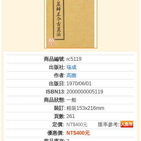
商品編號
: rc5119
出版社
:
瑞成
作者
:
高瞻
出版日
: 1970/06/01
ISBN13
: 2000000005119
商品狀態
: 一般
裝訂
: 精裝153x216mm
頁數
: 261
定價:
NT$400元
匯率參考:
優惠價:
NT$400元