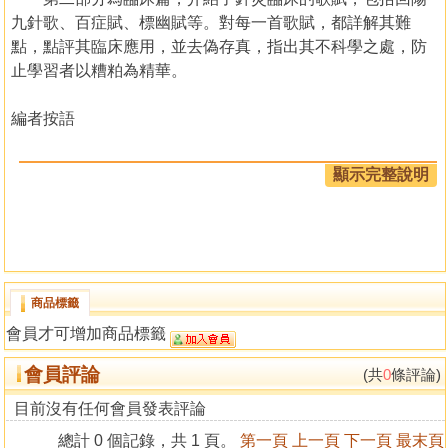
九針歌、百症賦、標幽賦等。對每一首歌賦，都詳解其難
點，點評其臨床應用，並去偽存真，指出其不科學之處，防
止學習者以糟粕為精華。
編者按語
針灸學術源遠流長，源自人性之初成，流始於炎黃之濫
顯示完整說明
觴，針本天成，灸乃神術，堪稱中華之瑰寶。針灸歌賦，言
語簡練，韻律十足，數千年來，以活潑之形式傳播針灸理論
於中華宇內，是針灸學術領域中非常重要的分支。
歌賦凡共百餘首之多，涉及理論與臨床，內容廣泛可謂
浩繁，今與同事擇其實用者30 首分為基礎和臨床兩篇注釋，
商品標籤
內容參悟針灸前賢學人智慧，從中稍作發揮。書將付梓，心
會員才可增加商品標籤
尚怔忡，深恐言粗語拙，管見赤心，幸無哂諸。
陳以國
會員評論
(共
0
條評論)
目錄
目前沒有任何會員發表評論
總計 0 個記錄，共 1 頁。
第一頁
上一頁
下一頁
最末頁