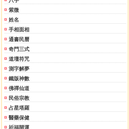
八字
8. 勝玉歌
紫微
9. 肘後歌
10. 馬丹陽天星十二穴治雜病歌
姓名
11. 長桑君天星秘訣歌
手相面相
12. 雜病十一穴歌
13. 玉龍歌
通書民曆
14. 標幽賦
奇門三式
15. 百症賦
道壇符咒
16. 玉龍賦
17. 通玄指要賦
測字解夢
18. 席弘賦
鐵版神數
19. 攔江賦
20. 靈光賦
佛禪仙道
21. 流注指微賦
民俗宗教
占星塔羅
醫藥保健
祈福開運