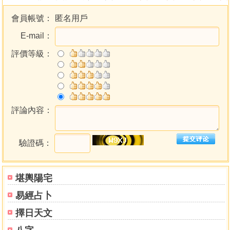
基礎篇
1. 十二經氣血多少歌
會員帳號：
匿名用戶
2. 十二經營行次序逆順歌
E-mail：
3. 十四經穴分寸歌
4. 十四經要穴主治歌
評價等級：
5. 刺法啟玄歌
6. 行針總要歌
7. 八脈配八卦歌
8. 百穴法歌
評論內容：
9. 銅人指要賦
臨床篇
驗證碼：
1. 回陽九針歌
2. 四總穴歌
3. 行針指要歌
堪輿陽宅
4. 孫真人十三鬼穴歌
易經占卜
5. 秋夫療鬼十三穴歌
擇日天文
6. 金針賦
7. 針內障秘歌