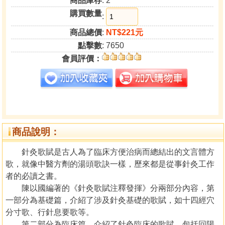
商品庫存
: 2
購買數量
:
商品總價
:
NT$221元
點擊數
: 7650
會員評價：
商品說明：
針灸歌賦是古人為了臨床方便治病而總結出的文言體方
歌，就像中醫方劑的湯頭歌訣一樣，歷來都是從事針灸工作
者的必讀之書。
陳以國編著的《針灸歌賦注釋發揮》分兩部分內容，第
一部分為基礎篇，介紹了涉及針灸基礎的歌賦，如十四經穴
分寸歌、行針息要歌等。
第二部分為臨床篇，介紹了針灸臨床的歌賦，包括回陽