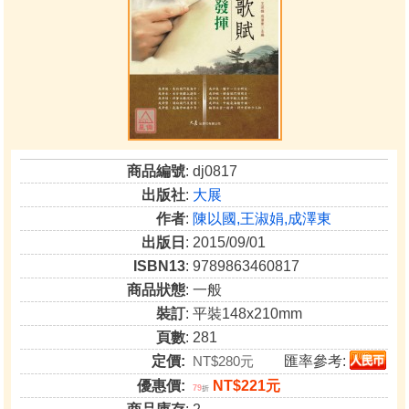
商品編號
: dj0817
出版社
:
大展
作者
:
陳以國,王淑娟,成澤東
出版日
: 2015/09/01
ISBN13
: 9789863460817
商品狀態
: 一般
裝訂
: 平裝148x210mm
頁數
: 281
定價:
NT$280元
匯率參考:
優惠價:
NT$221元
79
折