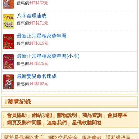
優惠價:
NT$162元
煉丹訣要
丹法下手功夫
八字命理速成
丹道派養生綱要直指
優惠價:
NT$171元
仙學指徵(上)
仙學指徵(下)
最新正宗星相家萬年曆
優惠價:
NT$315元
最新正宗星相家萬年曆(小本)
優惠價:
NT$225元
最新嬰兒命名速成
優惠價:
NT$162元
瀏覽紀錄
會員協助
網站功能
購物說明
商品查詢
會員專區
網頁及郵件問題
連絡我們
星僑軟體問答
關於星僑網路書店
-
網路交易安全
-
服務條款
-
隱私權政策
-