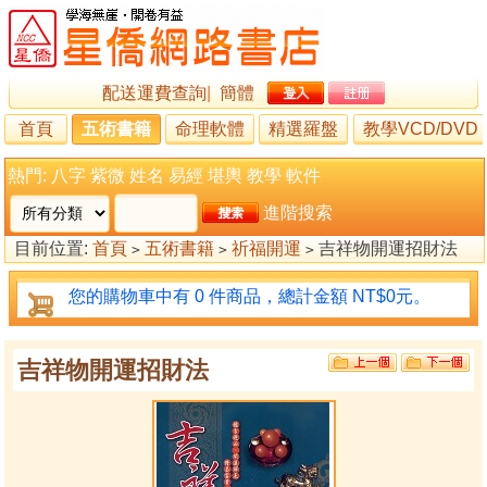
配送運費查詢
|
簡體
首頁
五術書籍
命理軟體
精選羅盤
教學VCD/DVD
熱門:
八字
紫微
姓名
易經
堪輿
教學
軟件
進階搜索
目前位置:
首頁
五術書籍
祈福開運
吉祥物開運招財法
>
>
>
您的購物車中有 0 件商品，總計金額 NT$0元。
吉祥物開運招財法