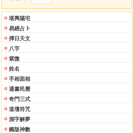
火侯論二十
活子時論二十一
爐鼎論二十二
堪輿陽宅
小周天歌說二十三
易經占卜
大周天圖二十四
採天藥論二十六
擇日天文
十月懷胎論二十六
八字
乳哺圖二十七
化身圖二十八
紫微
乳哺論二十九
姓名
面壁圖三十
手相面相
飛昇圖三十一
面壁論三十二
通書民曆
妙訣歌謊十三
奇門三式
關竅論三十四
玄關論三十五
道壇符咒
測字解夢
下卷
訪賀助道論第一
鐵版神數