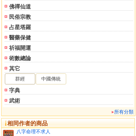
河洛八卦論第二
佛禪仙道
真口訣歌說第三
民俗宗教
門人問答第四
破迷勤世歌第五
占星塔羅
附錄
醫藥保健
丹經示讀
天仙道程寶則
祈福開運
術數總論
曰圓明
其它
原曰圓淨
原曰圓精
群經
中國傳統
原曰圓庸
字典
原曰圓一
原曰圓寂
武術
原曰園照
所有分類
原曰圓覺
原曰圓鎔
相同作者的商品
丹道門各派要旨簡述
八字命理不求人
丹道派修真履旨