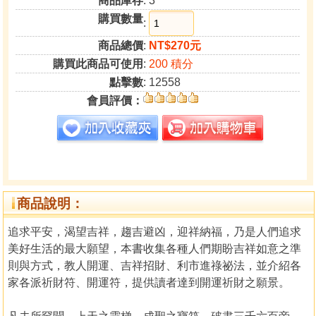
商品庫存
: 3
購買數量
:
商品總價
:
NT$270元
購買此商品可使用
:
200 積分
點擊數
: 12558
會員評價：
商品說明：
追求平安，渴望吉祥，趨吉避凶，迎祥納福，乃是人們追求
美好生活的最大願望，本書收集各種人們期盼吉祥如意之準
則與方式，教人開運、吉祥招財、利市進祿祕法，並介紹各
家各派祈財符、開運符，提供讀者達到開運祈財之願景。