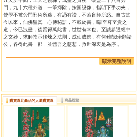
凡夫所罕聞，上天之霛梯，成聖之寶筏，破盡三千六百旁
門，九十六種外道，一筆掃除，按圖設像，指明下手功夫，
使學不被旁門邪術所迷，有憑有證，不落盲師所惑。自古迄
今以來，仙佛聖真，心傳秘語，不載於書，噫!至尊至貴之
道，今已洩盡，後賢得萬此書，世世有幸也。至誠參透經中
之玄妙，求師指示修煉之法則，成仙成佛，有何難哉!余願諸
公，各得此書一部，並體吾之慈悲，救世深衷是為序 。
目錄
顯示完整說明
仙宗丹道序
道教本源輯
太上黃庭經外影玉經
丘真人妙訣
商品標籤
購買過此商品的人還購買過
上卷
生人生仙說第一
人道說第二
天道論第三
三儖五氣論第四