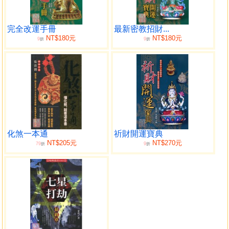
玄妙論第五
聖賢仙論六
孝師篇第七
完全改運手冊
最新密教招財...
NT$180元
NT$180元
9
9
訪師修真論第八
折
折
緣對論第九
真心修行說第十
辯道論十一
火侯周天說十二
內外法財侶地十三
煉丹之所說十四
清靜熱鬧論十五
化煞一本通
祈財開運寶典
三搖論十六
NT$205元
NT$270元
79
9
折
折
三盜五賊論十七
婦女修行論十
男女有別論十九
考魔篇二十
中卷
決疑說第一