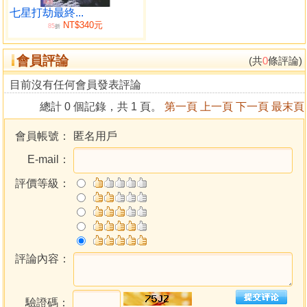
開窺圖第二
七星打劫最終...
NT$340元
干支八卦圖第三
85
折
天干變化圖第四
會員評論
地支變化圖第五
(共
0
條評論)
八卦變化圖第六煉
目前沒有任何會員發表評論
已圖第七
總計 0 個記錄，共 1 頁。
第一頁
上一頁
下一頁
最末頁
煉已論幣八
調息論第九
會員帳號：
匿名用戶
藥火論第十
E-mail：
基圖十一
百日築基論十二
評價等級：
溫養沐浴時十三
小周天圖十四
調外藥論十五
探小要論十六
採藥歸爐論十七
評論內容：
封固論十八
水源清真論十九
驗證碼：