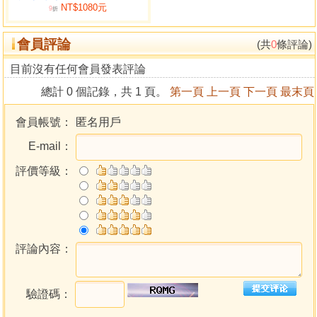
NT$1080元
最新最精準的星曆表與星象萬年曆，以供學者參考。
9
折
會員評論
(共
0
條評論)
作者簡介
目前沒有任何會員發表評論
黃家騁
總計 0 個記錄，共 1 頁。
第一頁
上一頁
下一頁
最末頁
1948年1月，出生於台北，中華民國易經學會理事暨易
經主講、華岡傳統醫學會副會長、港九中醫師公會永遠名譽
會員帳號：
匿名用戶
會長。中華易學月刊專論數十篇，媒體專欄超過三千篇。著
E-mail：
作易學提要、易學與醫學之綜合研究、洪範易知、易術概
要、七政三王真躔萬年星曆、星海辭林六巨冊等。講授易
評價等級：
經、天文、中西星象、三元地理、擇日等卅餘年。
評論內容：
驗證碼：