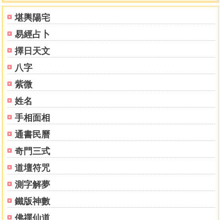
堪輿陽宅
易經占卜
擇日天文
八字
紫微
姓名
手相面相
通書民曆
奇門三式
道壇符咒
測字解夢
鐵版神數
佛禪仙道