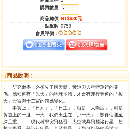
商品庫存
: 1
購買數量
:
商品總價
:
NT$680元
點擊數
: 9753
會員評價：
商品說明：
研究命學，必須先了解天體﹑黃道與與星體運行的關
係。應知道有「先天」的地球本體，才會有運行黃道的「後
天」命宮與十二宮的感應變化。
事實上，「日元」﹑「日主」，就是「太陽度」，就是
黃道上的一度﹑一天，我們出生在「那一天」，關係命運至
深且重。 現代科學突飛猛晉，太空載具飛越諸行星，超
越太陽系，登陸行衛星，甚至彗星，人類可以登船漫游太