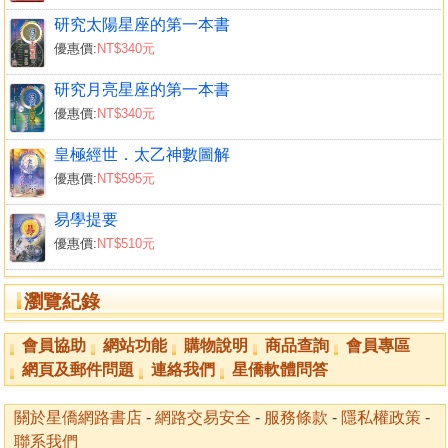
研究太陽星座的第一本書
優惠價:
NT$340元
研究月亮星座的第一本書
優惠價:
NT$340元
皇極經世．太乙神數圖解
優惠價:
NT$595元
易學提要
優惠價:
NT$510元
瀏覽紀錄
會員協助
網站功能
購物說明
商品查詢
會員專區
網頁及郵件問題
連絡我們
星僑軟體問答
關於星僑網路書店
-
網路交易安全
-
服務條款
-
隱私權政策
-
聯系我們