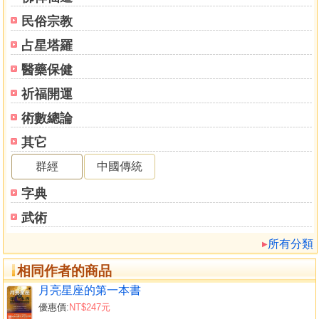
民俗宗教
占星塔羅
醫藥保健
祈福開運
術數總論
其它
群經
中國傳統
字典
武術
所有分類
相同作者的商品
月亮星座的第一本書
優惠價:
NT$247元