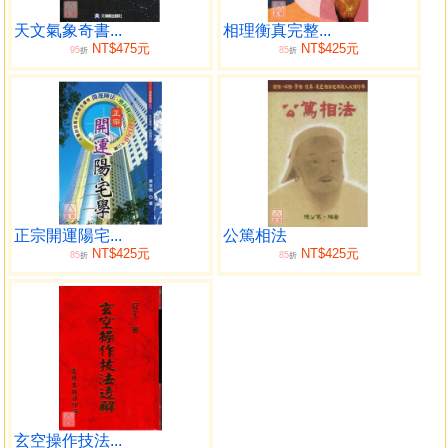
序
本書出版目的，在開啟命學研究的新方向，讓傳統命學
天文氣象奇書...
相理衡真完整...
NT$475元
NT$425元
95
85
走向科學星命學的目標。天文科學在進步，文明也在逐步進
折
折
展，命學不應該固步自封，一成不變，應該邁向更精確的計
算方法。古代只論命宮，無法精算命度，論斷上因此失之偏
頗，現今找回命學失去摒棄的星學部分，並能精確正確的推
算命宮度到分秒。學者應加深入研究，力求精進，弘揚天理
命學，勿一味排斥，不求進步。
研究命學，最重命宮，一個人在黃道上的定位即命宮，
只有一個。命法盡管不同，應是殊途同歸，命宮應該一致。
正宗開運陽宅...
公篤相法
但目前諸多命法，命宮分岐，甚至錯誤百出。
NT$425元
NT$425元
85
85
折
折
另外，命學不能只看生時而忽略出生地點，經緯度對後
天命宮產生絕對影響力，必須加入命學計算體系，才能先後
天(時空)並用，增加精準度與諮詢者信任度。
此係數千年來最突破、創新與震撼術界的新研究，特與
公開不藏私。
拋磚引玉，切望與同道共同探討，不吝指教，期能改
革、創新。因篇幅過多，無法盡述，未來還會發表更多、更
精密的數據資料與研究結果，共同為提升命學努力。並編製
玄空操作技法...