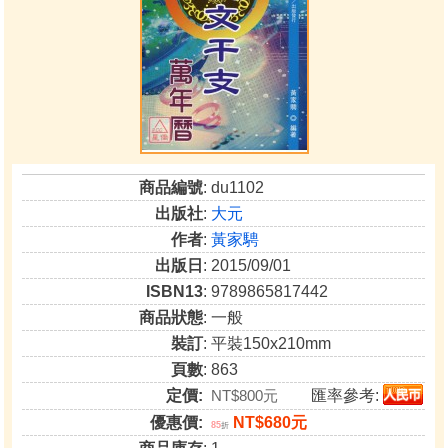
商品編號
: du1102
出版社
:
大元
作者
:
黃家騁
出版日
: 2015/09/01
ISBN13
: 9789865817442
商品狀態
: 一般
裝訂
: 平裝150x210mm
頁數
: 863
定價:
NT$800元
匯率參考:
優惠價:
NT$680元
85
折