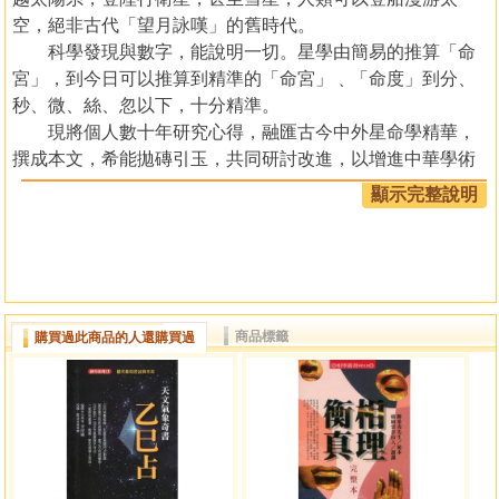
空，絕非古代「望月詠嘆」的舊時代。
科學發現與數字，能說明一切。星學由簡易的推算「命
宮」，到今日可以推算到精準的「命宮」﹑「命度」到分、
秒、微、絲、忽以下，十分精準。
現將個人數十年研究心得，融匯古今中外星命學精華，
撰成本文，希能拋磚引玉，共同研討改進，以增進中華學術
文化，與術數學理的精益求精。
顯示完整說明
現代星象學，十分精密複雜，必須結合現代科學，如天
文學與數學計算等才能改進千年以來一成不變的「古法八
字」，成為一套「新法星象八字」。
本書出版目的，在開啟命學研究的新方向，讓傳統命學
走向科學星命學的目標。天文科學在進步，文明也在逐步進
商品標籤
購買過此商品的人還購買過
展，命學不應該固步自封，一成不變，應該邁向更精確的計
算方法。古代只論命宮，無法精算命度，論斷上因此失之偏
頗，現今找回命學失去摒棄的星學部分，並能精確正確的推
算命宮度到分秒。學者應加深入研究，力求精進，弘揚天理
命學，勿一味排斥。