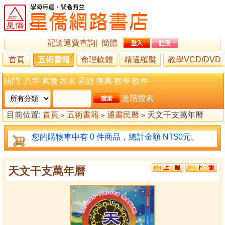
配送運費查詢
|
簡體
首頁
五術書籍
命理軟體
精選羅盤
教學VCD/DVD
熱門:
八字
紫微
姓名
易經
堪輿
教學
軟件
進階搜索
目前位置:
首頁
五術書籍
通書民曆
天文干支萬年曆
>
>
>
您的購物車中有 0 件商品，總計金額 NT$0元。
天文干支萬年曆