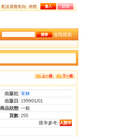
配送運費查詢
|
簡體
進階搜索
出版社
:
宋林
出版日
: 1999/01/01
商品狀態
: 一般
頁數
: 255
匯率參考: