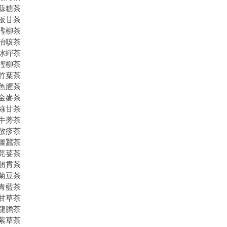
蒜糖茶
板甘茶
檉柳茶
治咳茶
冰蟬茶
檉柳茶
竹葉茶
魚腥茶
金麥茶
綠甘茶
牛蒡茶
散疹茶
僵蠶茶
芫荽茶
翹貫茶
菊豆茶
青藍茶
甘草茶
龍膽茶
紫草茶