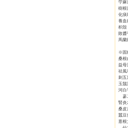
苧麻
樹根
化痰
養血
枳殼
敗醬
馬蘭
※固
桑根
益母
祛風
刺五
玉鬚
河白
蔘
腎炎
桑皮
蠶豆
薏根
仙