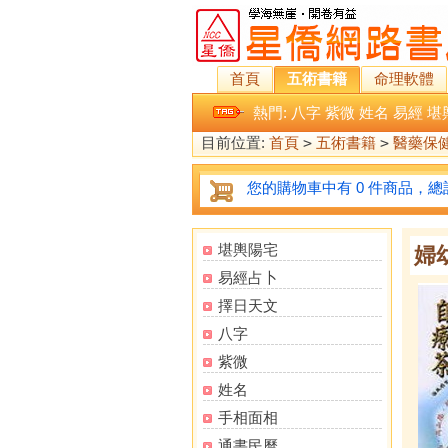
首頁
五術書籍
命理軟體
熱門:
八字
紫微
姓名
易經
堪
目前位置:
首頁
>
五術書籍
>
醫藥保
您的購物車中有 0 件商品，總計
堪輿陽宅
婦
易經占卜
擇日天文
八字
紫微
姓名
手相面相
通書民曆