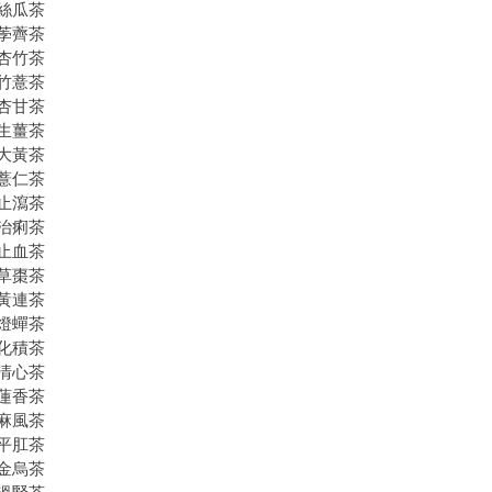
絲瓜茶
荸薺茶
杏竹茶
竹薏茶
杏甘茶
生薑茶
大黃茶
薏仁茶
止瀉茶
治痢茶
止血茶
草棗茶
黃連茶
燈蟬茶
化積茶
清心茶
蓮香茶
麻風茶
平肛茶
金烏茶