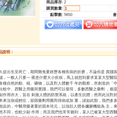
商品庫存
: 2
購買數量
:
點擊數
: 9850
會
品說明：
出生至死亡，期間難免要經歷各種疾病的折磨，不論你是 貴賤富
揚，一般人只要一 罹患什麼大小疾病，馬上就想到要求某某大型醫院
各種自然的動、植、礦物，以及對人體數千 年的觀察，所創造的「
中、西醫之用藥與實踐，我們可以發現，多數西醫之藥劑 ，都是
副作用亦大，旨在 刺激人體的防禦系統，以產生抗體；然而此法對於
本來沒病或輕症，卻因藥劑用菌而得病或加 重，諸如此類，我們多
的，中醫用藥著重於固本培元，以強壯人體各臟腑機能為 主，來
然不同，也較少副 作用；而且我們也常常聽到，某人已被某大型西醫