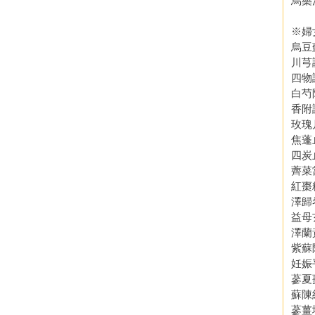
烏藥
※婦
烏豆
川芎
四物
白芍
香附
玫瑰
焦蓬
四炭
薺菜
紅棗
澤歸
益母
澤蘭
紫蘇
妊娠
蔘夏
蘇陳
蔘薑