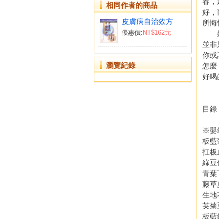
春，
相同作者的商品
好，
皮膚病自治效方
所悔
優惠價:
NT$162元
婦幼
並非
你或
瀏覽紀錄
怎麼
好喝
洪
目錄
※嬰
板藍
扛板
綠豆
青葉
藤草
生地
英菊
板藍