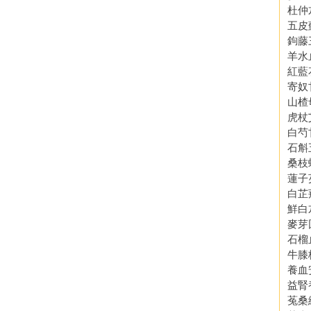
杜仲
五皮
鉤藤
羊水
紅藍
寄奴
山楂
虎杖
白芍
石斛
桑枝
蓮子
白芷
鮮白
麥芽
石榴
牛膝
養血
益腎
菟桑