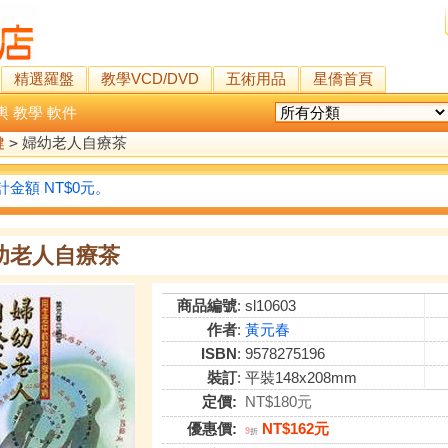
精選羅盤
教學VCD/DVD
五術用品
星僑首頁
輿
教學
軟件
健
>
婦幼老人自療茶
金額 NT$0元。
幼老人自療茶
商品編號
: sl10603
作者
:
黃元春
ISBN
: 9578275196
裝訂
: 平裝148x208mm
定價:
NT$180元
優惠價:
NT$162元
9
折