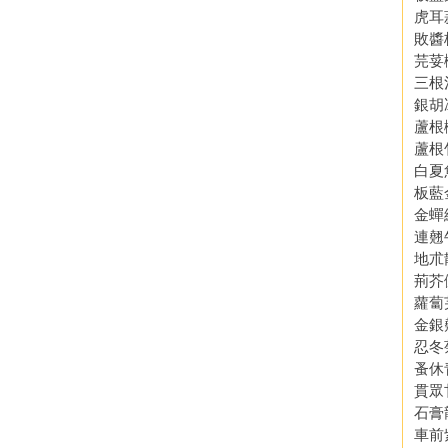
虎耳
敗醬
芫荽
三根
銀胡
蘆根
蘆根
白夏
板藍
金蟬
連翹
地朮
荊芥
蘿蔔
金銀
忍冬
蚤休
貫眾
石膏
車前