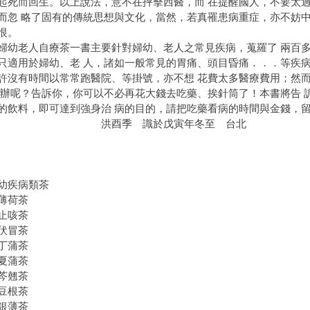
起死而回生。以上說法，意不在抨擊西醫，而 在提醒國人，不要太
而忽 略了固有的傳統思想與文化，當然，若真罹患病重症，亦不妨中
恨。
老人自療茶一書主要針對婦幼、老人之常見疾病，蒐羅了 兩百多
只適用於婦幼、老 人，諸如一般常見的胃痛、頭目昏痛．．．等疾病
許沒有時間以常常跑醫院、等掛號，亦不想 花費太多醫療費用；然
 辦呢？告訴你，你可以不必再花大錢去吃藥、挨針筒了！本書將告 
的飲料，即可達到強身治 病的目的，請把吃藥看病的時間與金錢，留
酉季 識於戊寅年冬至 台北
幼疾病類茶
薄荷茶
止咳茶
伏冒茶
丁蒲茶
夏蒲茶
芩翹茶
豆根茶
銀薄茶