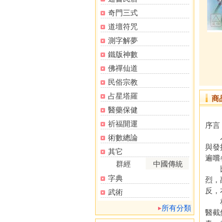
奇門三式
道壇符咒
測字解夢
鐵版神數
佛禪仙道
民俗宗教
占星塔羅
商
醫藥保健
祈福開運
序言
人從
術數總論
與發
其它
遍嚐
群經
中國傳統
比較
字典
烈，
反，
武術
相反
所有分類
醫截