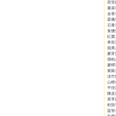
荷苦
蕹菜
金香
藿佩
石膏
食鹽
紅棗
車前
蘋果
麥芽
側柏
麥蟬
紫蘇
淡竹
山楂
平疳
陳皮
黃李
枳殼
益智