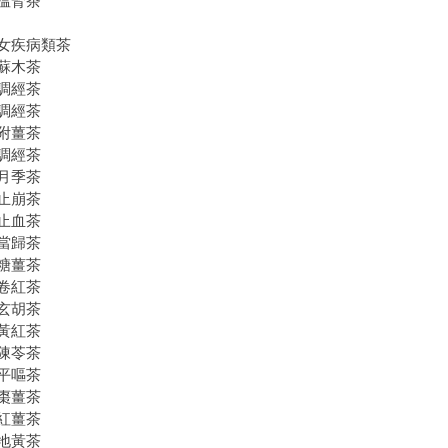
溫腎茶
女疾病類茶
蘇木茶
調經茶
調經茶
附薑茶
調經茶
月季茶
止崩茶
止血茶
當歸茶
糖薑茶
卷紅茶
玄胡茶
黃紅茶
陳苓茶
平嘔茶
棗薑茶
紅薑茶
地黃茶