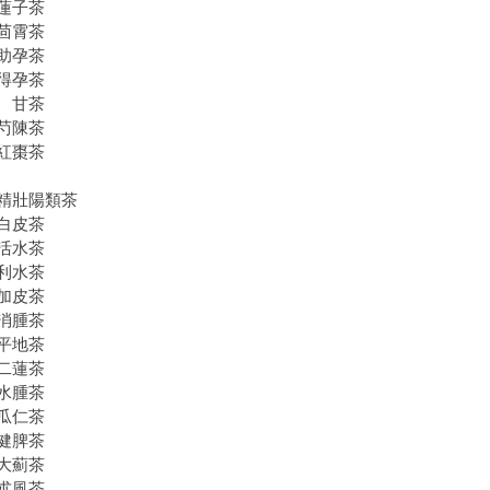
蓮子茶
茴霄茶
助孕茶
得孕茶
 甘茶
芍陳茶
紅棗茶
精壯陽類茶
白皮茶
活水茶
利水茶
加皮茶
消腫茶
平地茶
二蓮茶
水腫茶
瓜仁茶
健脾茶
大薊茶
朮風茶