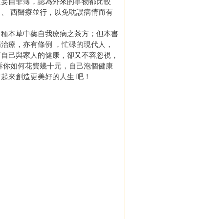
過妄自菲薄，認為外來的事物都比較
、 西醫療並行，以免耽誤病情而有
種本草中藥自我療病之茶方；但本書
治療，亦有條例 ，忙碌的現代人，
而自己與家人的健康，卻又不容忽視，
訴你如何花費幾十元，自己泡個健康
起來創造更美好的人生 吧！