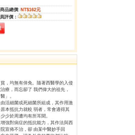
商品總價
:
NT$162元
員評價：
貧，均無有倖免。隨著西醫學的入侵
治療，而忘卻了 我們偉大的祖先，
中醫」。
由活細菌或死細菌所組成，其作用激
原本抵抗力就較 弱者，常會適得其
多少少於周遭均有所耳聞。
增強對病症的抵抗能力，其作法與西
院宣佈不治，卻 由某中醫妙手回