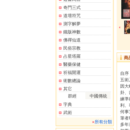
奇門三式
道壇符咒
測字解夢
鐵版神數
佛禪仙道
民俗宗教
占星塔羅
商
醫藥保健
祈福開運
自序
五術
術數總論
因大
其它
卦、
群經
中國傳統
練準
字典
利、
何事
武術
筆者
所有分類
多年