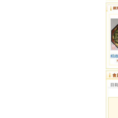
購
精緻
會
目