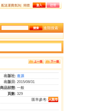
配送運費查詢
|
簡體
進階搜索
出版社
:
進源
出版日
: 2015/08/31
商品狀態
: 一般
頁數
: 329
匯率參考: