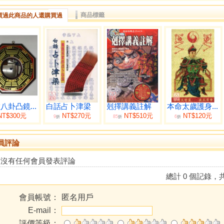
商品標籤
買過此商品的人還購買過
八卦凸鏡...
白話占卜津梁
剋擇講義註解
本命太歲護身...
NT$300元
NT$270元
NT$510元
NT$120元
9
85
6
折
折
折
員評論
前沒有任何會員發表評論
總計 0 個記錄，共
會員帳號：
匿名用戶
E-mail：
評價等級：