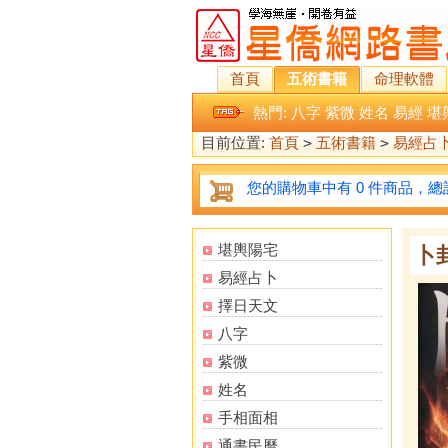
首頁
五術書籍
命理軟體
熱門:
八字
紫微
姓名
易經
堪
目前位置:
首頁
>
五術書籍
>
易經占
您的購物車中有 0 件商品，總計
堪輿陽宅
卜
易經占卜
擇日天文
八字
紫微
姓名
手相面相
通書民曆