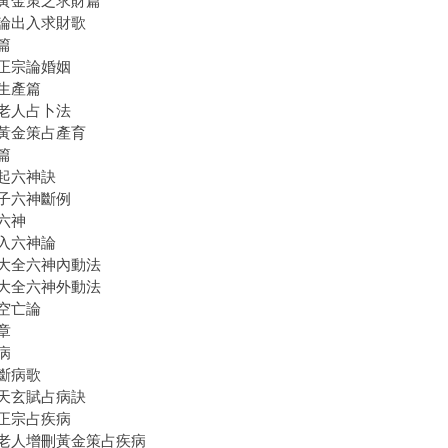
黃金策之求財篇
論出入求財歌
篇
正宗論婚姻
生產篇
老人占卜法
黃金策占產育
篇
起六神訣
子六神斷例
六神
入六神論
大全六神內動法
大全六神外動法
空亡論
章
病
斷病歌
天玄賦占病訣
正宗占疾病
老人增刪黃金策占疾病