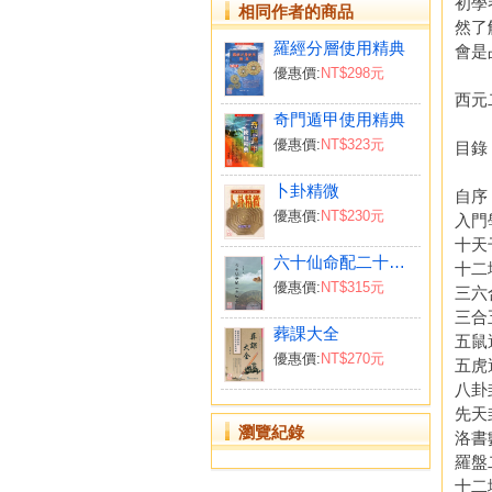
初學
相同作者的商品
然了
羅經分層使用精典
會是
優惠價:
NT$298元
西元
奇門遁甲使用精典
優惠價:
NT$323元
目錄
卜卦精微
自序
優惠價:
NT$230元
入門
十天
六十仙命配二十四山
十二
優惠價:
NT$315元
三六
三合
葬課大全
五鼠
優惠價:
NT$270元
五虎
八卦
先天
瀏覽紀錄
洛書
羅盤
十二