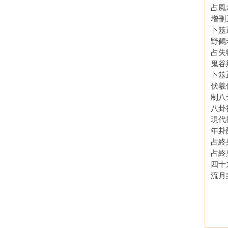
占風
增刪
卜筮
野鶴
占失
鬼谷
卜筮
伏羲
制八
八卦
現代
年卦
占終
占終
四十
流月