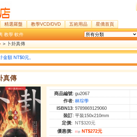
精選羅盤
教學VCD/DVD
五術用品
星僑首頁
輿
教學
軟件
卜
>
卜卦真傳
金額 NT$0元。
卦真傳
商品編號
: gu2067
作者
:
林琮學
ISBN13
: 9789869129060
裝訂
: 平裝150x210mm
定價:
NT$320元
優惠價:
NT$272元
85
折