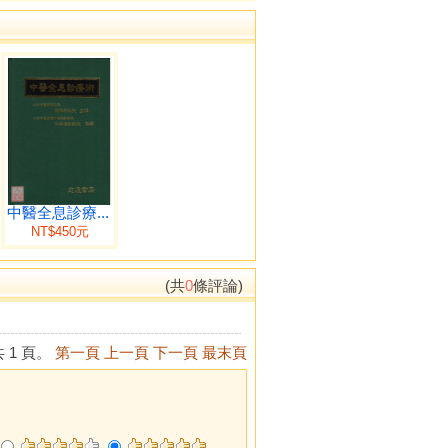
中醫全息診療...
NT$450元
(共
0
條評論)
 1 頁。
第一頁
上一頁
下一頁
最末頁