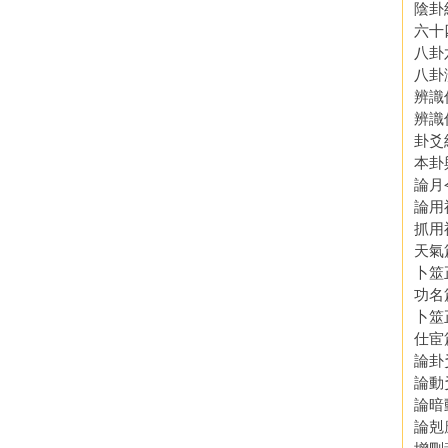
陰卦
六十
八卦
八卦
辨識
辨識
卦爻
本卦
論月
論用
抓用
天氣
卜筮
功名
卜筮
仕宦
論卦
論動
論暗
論剋