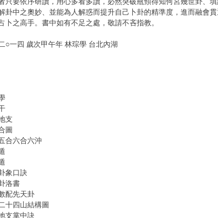
者只要依序研讀，用心多看多讀，必然突破瓶頸得知何宮幾世卦、填
解卦中之奧妙、並能為人解惑而提升自己卜卦的精準度，進而融會貫
占卜之高手。書中如有不足之處，敬請不吝指教。
二○一四 歲次甲午年 林琮學 台北內湖
學
干
地支
合圖
五合六合六沖
遁
遁
卦象口訣
卦洛書
數配先天卦
二十四山結構圖
地支掌中訣