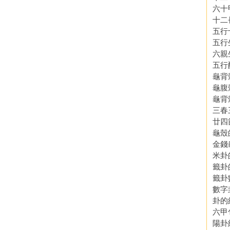
六十
十二
五行
五行
六親
五行
龜背
龜腹
龜背
三春
廿四
龜殼
金錢
米卦
籤卦
籤卦
數字
卦的
六甲
陽卦