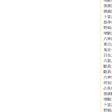
增刪
孫臏
婚姻
卜筮
胎孕
野鶴
增刪
六神
逐日
鬼谷
日合
六親
斷易
斷易
六神
何知
占疾
孫臏
增刪
卜筮
野鶴