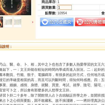
商品庫存
: 1
購買數量
:
點擊數
: 10954
會
品說明：
乃山、醫、命、卜、相，其中之卜也包含了多數人熱愛學習的文王六
略如下，一：文王卦能在較短的時間內學成而進入狀況。二：起卦的
書本翻頁、竹籤、骰子、電腦碼等，有很多的起卦方式，任何地方或
後它的準確度相當的高，而且可以判斷時間，得知何時感應。四：五
事業、婚姻、感情、身體、就醫、買賣、考試、就學、陰宅、陽宅、
宜皆可卜之，所以會有那麼多的人想學文王卦。
研習卜卦二十多年，除了開館替人占卜吉凶驗証所學之外，並開班授
來占卜之心得與要點，因不敢藏私、故不揣淺陋，一一將卦理真訣公