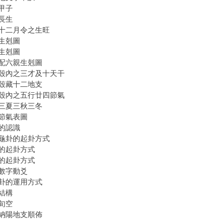
甲子
長生
十二月令之生旺
生剋圖
生剋圖
配六親生剋圖
殼內之三才及十天干
殼藏十二地支
殼內之五行廿四節氣
三夏三秋三冬
節氣表圖
的認識
龜卦的起卦方式
的起卦方式
的起卦方式
數字動爻
卦的運用方式
結構
旬空
納陽地支順佈