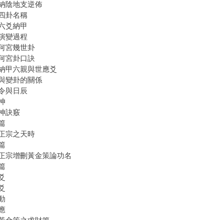
納陰地支逆佈
四卦名稱
六爻納甲
演變過程
何宮幾世卦
何宮卦口訣
納甲六親與世應爻
與變卦的關係
令與日辰
神
神訣竅
篇
正宗之天時
篇
正宗增刪黃金策論功名
篇
爻
爻
動
應