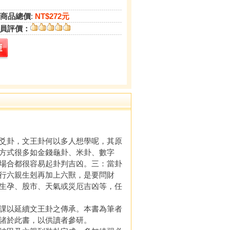
商品總價
:
NT$272元
員評價：
爻卦，文王卦何以多人想學呢，其原
方式很多如金錢龜卦、米卦、數字
場合都很容易起卦判吉凶。三：當卦
行六親生剋再加上六獸，是要問財
生孕、股市、天氣或災厄吉凶等，任
課以延續文王卦之傳承。本書為筆者
諸於此書，以供讀者參研。