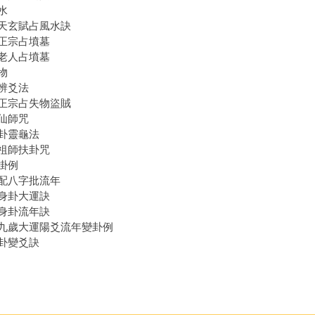
水
天玄賦占風水訣
正宗占墳墓
老人占墳墓
物
辨爻法
正宗占失物盜賊
仙師咒
卦靈龜法
祖師扶卦咒
掛例
配八字批流年
身卦大運訣
身卦流年訣
九歲大運陽爻流年變卦例
卦變爻訣