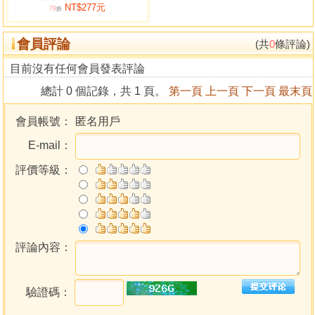
NT$277元
化的精髓所在，一看就清楚各宮的好壞，一看就懂，簡單又
79
折
明瞭不怕學不會的《陽宅高樓公寓化煞何知篇全書》，要知
會員評論
道《陽宅高樓公寓化煞何知篇全書》真正奧妙的精華，要趕
(共
0
條評論)
快加入何俊德何老師易經研究中心的行列0928747027，何俊
目前沒有任何會員發表評論
德感恩感恩再感恩。
總計 0 個記錄，共 1 頁。
第一頁
上一頁
下一頁
最末頁
目錄
會員帳號：
匿名用戶
E-mail：
何老師講解陽宅有壁刀天斬煞角沖各種凶煞要如何化解
天元道學堂
評價等級：
何老師何俊德服務中心──服務項目
何老師處理祖先牌位、科儀相片
開廟門科儀26
開廟門步驟27
何老師開廟門科儀現場的相片
評論內容：
定男女命宮口訣
驗證碼：
男命看命宮屬於東四局還是西四局
女命看命宮屬於東四局還是西四局