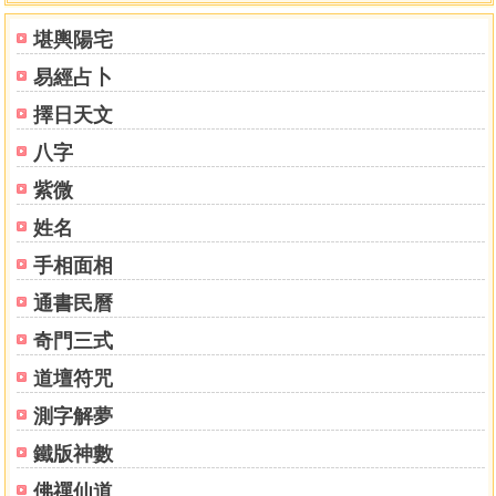
堪輿陽宅
陽宅的起源
易經占卜
八宅陽宅風水論
門低屋高低頭煞
擇日天文
一間低過一間屋
八字
正屋後面造穿堂
大屋背後一小屋
紫微
房屋若呈角尺屋
姓名
廂屋兩旁有小屋
手相面相
正屋兩頭造小屋
造屋中高兩旁低
通書民曆
大屋門前有小屋
奇門三式
房屋旁邊破空屋
房屋兩廂低且長
道壇符咒
正屋左右廂房斜
測字解夢
正屋前有小屋鎮
小屋橫蓋正屋後
鐵版神數
大屋兩邊或面前
佛禪仙道