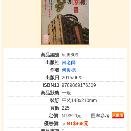
商品編號
: hct6309
出版社
:
何老師
作者
:
何俊德
出版日
: 2015/06/01
ISBN13
: 9789869176309
商品狀態
: 一般
裝訂
: 平裝148x210mm
頁數
: 225
定價:
NT$520元
匯率參考:
優惠價:
NT$468元
9
折