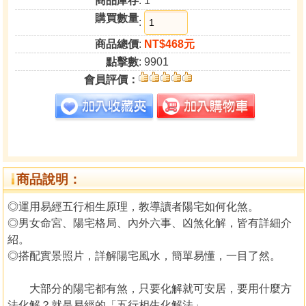
商品庫存
: 1
購買數量
:
商品總價
:
NT$468元
點擊數
: 9901
會員評價：
商品說明：
◎運用易經五行相生原理，教導讀者陽宅如何化煞。
◎男女命宮、陽宅格局、內外六事、凶煞化解，皆有詳細介
紹。
◎搭配實景照片，詳解陽宅風水，簡單易懂，一目了然。
大部分的陽宅都有煞，只要化解就可安居，要用什麼方
法化解？就是易經的「五行相生化解法」。