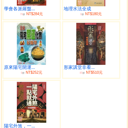
人，當然自找厄運越化解越不好原因就是用錯五行才會這
樣，要知道煞氣在那裡五行屬什麼五行，不可錯誤錯誤就變
學會各派羅盤...
地理水法全成
NT$284元
NT$180元
79
9
成敵人，所以一定要用羅盤詳細看屋角，壁刀，在那個方位
折
折
屬什麼五行，不可錯誤如有不知道的地方，這本陽宅高樓公
寓化煞何知篇全書，就是用最簡單的方法就能將煞氣變成助
我的能量，一看就懂的鎮家之寶典。
大家為何對易經，陽宅，姓名學，密碼奧妙，八字命
理，紫微斗數，星相學，大都的五術學術為何都學不會，簡
單的說就是古書文言文太深奧看不懂，而現在的書越說越
深，不解釋還好越解釋越亂越講越多越不懂，這些的難題，
原來陽宅開運...
形家講堂非看...
何俊德何老師易經陽宅研究中心，有鑑於此原因，用心精擇
NT$252元
NT$510元
9
85
折
折
以七句巧妙精選的文字，採用白話講解將這些古聖賢所留傳
的五術玄學巧妙化，讓初學者都能看得懂的方法，將這些古
聖賢所留傳下來的五術玄學廣傳，讓同好易看易懂易了解，
像看籤詩的方法一樣簡單，只要認識字就看得懂，讓有興趣
的同好有心得，有心得才會產生興趣，現在這本《陽宅高樓
公寓化煞何知篇全書》已整理好了，不管是初學者，還是有
看過的同好，只要一打開書本就能看得懂，如陽宅的內六事
擺設，各命宮，各宮好壞星曜，屋角壁刀到那個宮，化解變
陽宅外煞，一...