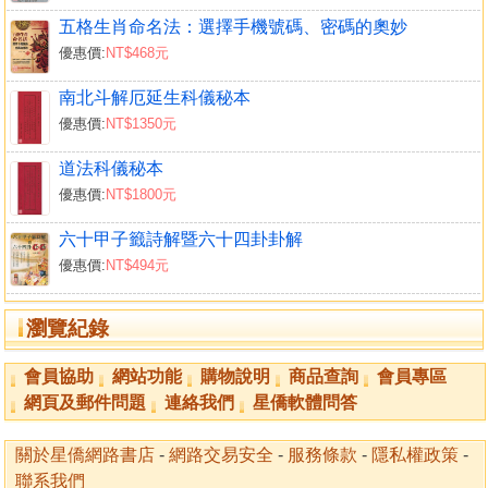
門路
五格生肖命名法：選擇手機號碼、密碼的奧妙
灶座灶向
優惠價:
NT$468元
床位
棹位
南北斗解厄延生科儀秘本
廁位
優惠價:
NT$1350元
機械
道法科儀秘本
陽宅外六事
優惠價:
NT$1800元
內步宮
樓層
六十甲子籤詩解暨六十四卦卦解
形勢
優惠價:
NT$494元
內外六事沖害
門路吉凶
瀏覽紀錄
灶座灶向吉凶
廟壇五營
會員協助
網站功能
購物說明
商品查詢
會員專區
公媽
網頁及郵件問題
連絡我們
星僑軟體問答
神位吉凶
神爐
關於星僑網路書店
-
網路交易安全
-
服務條款
-
隱私權政策
-
棹位吉凶
聯系我們
香位觀氣