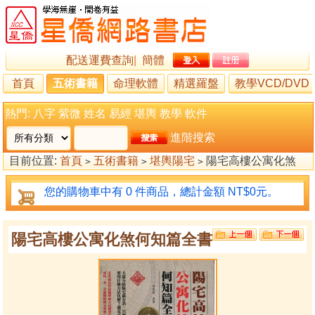
配送運費查詢
|
簡體
首頁
五術書籍
命理軟體
精選羅盤
教學VCD/DVD
熱門:
八字
紫微
姓名
易經
堪輿
教學
軟件
進階搜索
目前位置:
首頁
五術書籍
堪輿陽宅
陽宅高樓公寓化煞
>
>
>
何知篇全書
您的購物車中有 0 件商品，總計金額 NT$0元。
陽宅高樓公寓化煞何知篇全書