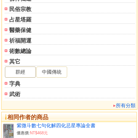
正屋廂房直且長
民俗宗教
正屋門前起高樓
四週無屋獨一間
占星塔羅
房屋中間低左右
醫藥保健
正屋背後造兩廂
廂屋前頭橫外屋
祈福開運
龍邊廂屋虎邊連
術數總論
其它
撰擇陽宅
撰擇陽宅的方位有幾種方法
群經
中國傳統
陽宅來龍水局
字典
龍氣水局陽宅基址選擇的禁忌
左邊青龍方位
武術
右邊白虎方位
所有分類
明堂朱雀方位
左天劫右地刑
相同作者的商品
紫微斗數七句化解四化忌星專論全書
陽宅六事
優惠價:
NT$468元
內外六事