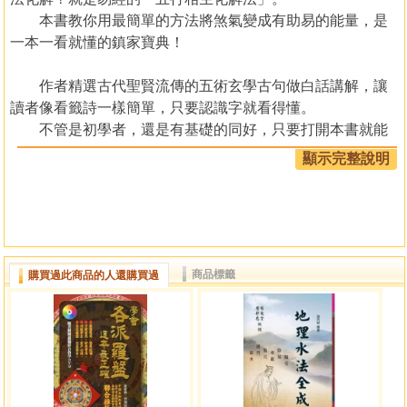
本書教你用最簡單的方法將煞氣變成有助易的能量，是
一本一看就懂的鎮家寶典！
作者精選古代聖賢流傳的五術玄學古句做白話講解，讓
讀者像看籤詩一樣簡單，只要認識字就看得懂。
不管是初學者，還是有基礎的同好，只要打開本書就能
看懂，如：陽宅的內外六事擺設、男女命宮、九宮星曜、屋
顯示完整說明
角壁刀……，一看就清楚各格局的好壞，簡單明瞭，不怕學
不會。
序
大部分的陽宅都有煞，陽宅如果沒有煞那代表這個地方
商品標籤
購買過此商品的人還購買過
比較沒有進步，所以才沒有發達因為地方越發展這個地方，
一定高樓林立有建設有建築物一定有，屋角，壁刀，有這些
煞氣沒有什麼關係，只要化解就可以安居，至於要用什麼化
解，就是以易經的陰陽五行，相生相剋的方法，用五行相生
化解法，不可用錯方法用錯方法就是相剋，相剋當然越不
好，相生就是幫助我們的貴人，相剋就是要管我，傷我的敵