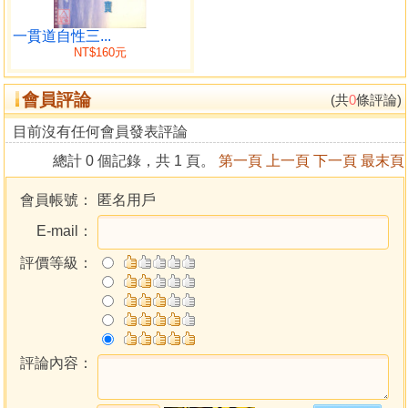
兼向
直向
一貫道自性三...
NT$160元
五黃
出宮兼借助五黃法
會員評論
玄空用法只重一卦
(共
0
條評論)
運剋龍趨避法
目前沒有任何會員發表評論
山龍出卦立向與平洋葬法
總計 0 個記錄，共 1 頁。
第一頁
上一頁
下一頁
最末頁
龍真穴的宜乘時下葬
上山下水與數山出煞
會員帳號：
匿名用戶
上山下水須以局斷
E-mail：
斷財丁貴秀以太歲重加取驗
斷向不當旺客星加臨之咎
評價等級：
斷陰宅發跡生肖
反伏吟
零神照神
零神方位源出先天卦序
城門
評論內容：
水法
三吉五吉