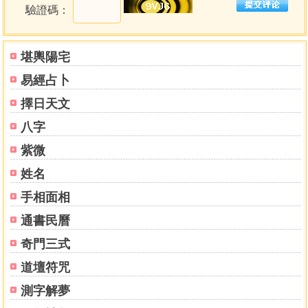
驗證碼：
陽宅三十則
九星斷略
堪輿陽宅
六親吉凶斷
易經占卜
暗建
擇日天文
第六部 玄空古義
八字
說卦錄要
先後天八卦取象
紫微
八卦變六十四卦世次圖
姓名
駱士鵬六上卦論--收山出煞之用
手相面相
河洛生剋吉凶斷--陰二宅同斷
玄機賦
通書民曆
奇門三式
玄空秘旨
飛星賦
道壇符咒
玄關同竅歌
測字解夢
年月日時紫白圖