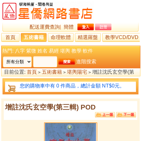
配送運費查詢
|
簡體
首頁
五術書籍
命理軟體
精選羅盤
教學VCD/DVD
熱門:
八字
紫微
姓名
易經
堪輿
教學
軟件
進階搜索
目前位置:
首頁
五術書籍
堪輿陽宅
增註沈氏玄空學(第
>
>
>
三輯) POD
您的購物車中有 0 件商品，總計金額 NT$0元。
增註沈氏玄空學(第三輯) POD