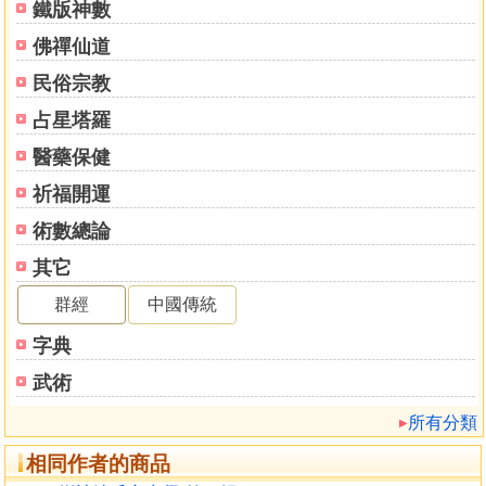
太歲．七煞．年月三煞
鐵版神數
紫白訣上篇
佛禪仙道
紫白訣下篇
民俗宗教
八宅天元賦
從師隨筆
占星塔羅
地理精纂
醫藥保健
祈福開運
術數總論
其它
群經
中國傳統
字典
武術
所有分類
相同作者的商品