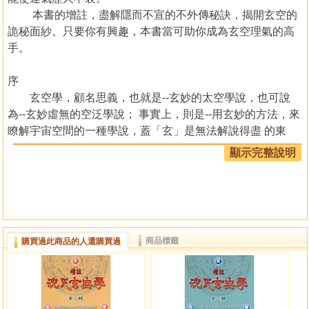
本書的增註，盡解隱而不宣的不外傳秘訣，揭開玄空的
詭秘面紗。只要你有興趣，本書當可助你成為玄空理氣的高
手。
序
玄空學，顧名思義，也就是--玄妙的太空學說，也可說
為--玄妙虛無的空泛學說； 事實上，則是--用玄妙的方法，來
瞭解宇宙空間的一種學說，蓋「玄」是無法解說得盡 的東
西，「空」則是一無所有，無論是太空或是空間。
顯示完整說明
很早以前，就已閱讀此書，當時並未從事專業，唯興趣
易理，凡是與易經有關的 東西，即購買而讀之，只是圖消
遣，打發時間而已。
．．．．．．．．．．．．．．．．．．．．．．．．．
東海 徐宇
商品標籤
購買過此商品的人還購買過
辳 謹識於辛巳庚子月於台北
目錄