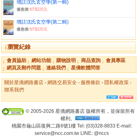
增註沈氏玄空學(第一輯)
優惠價:
NT$225元
增註沈氏玄空學(第二輯)
優惠價:
NT$225元
瀏覽紀錄
會員協助
網站功能
購物說明
商品查詢
會員專區
網頁及郵件問題
連絡我們
星僑軟體問答
關於星僑網路書店
-
網路交易安全
-
服務條款
-
隱私權政策
-
聯系我們
© 2005-2026 星僑網路書店 版權所有，並保留所有
權利。
桃園市龜山區復興二路6號1樓 Tel: (03)328-8833 E-mail:
service@ncc.com.tw LINE:
@nccs