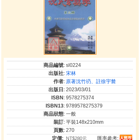
商品編號
: sl0224
出版社
:
宋林
作者
:
原著沈竹礽、註徐宇辳
出版日
: 2023/03/01
ISBN
: 9578275374
ISBN13
: 9789578275379
商品狀態
: 一般
裝訂
: 平裝148x210mm
頁數
: 270
定價:
NT$280元
匯率參考: