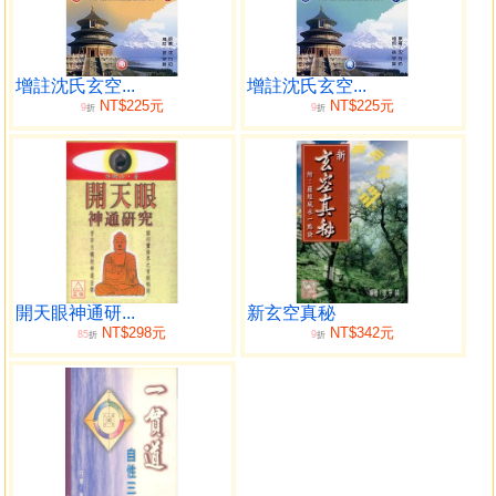
簡介
序
原序
沈氏玄空學序
增註沈氏玄空...
增註沈氏玄空...
NT$225元
NT$225元
9
9
第五部 玄空輯要
折
折
九運24山向，中宮飛星配卦分金表
玄空淺說
近期三元九運表
流年紫白九運表
十二月紫白九星入中表
河洛概義
地盤．天盤飛星
開天眼神通研...
新玄空真秘
正向
NT$298元
NT$342元
85
9
折
折
上元甲子向運吉凶表
中元甲子向運吉凶表
下元甲子向運吉凶表
太歲臨方檢查表
零神正神逐運方位吉凶表
坤壬乙訣起例之由來