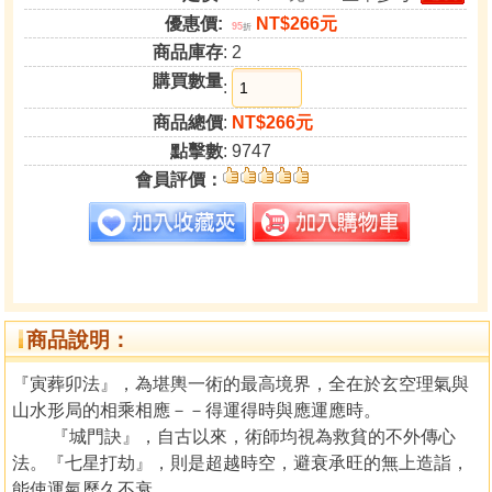
優惠價:
NT$266元
95
折
商品庫存
: 2
購買數量
:
商品總價
:
NT$266元
點擊數
: 9747
會員評價：
商品說明：
『寅葬卯法』，為堪輿一術的最高境界，全在於玄空理氣與
山水形局的相乘相應－－得運得時與應運應時。
『城門訣』，自古以來，術師均視為救貧的不外傳心
法。『七星打劫』，則是超越時空，避衰承旺的無上造詣，
能使運氣歷久不衰。