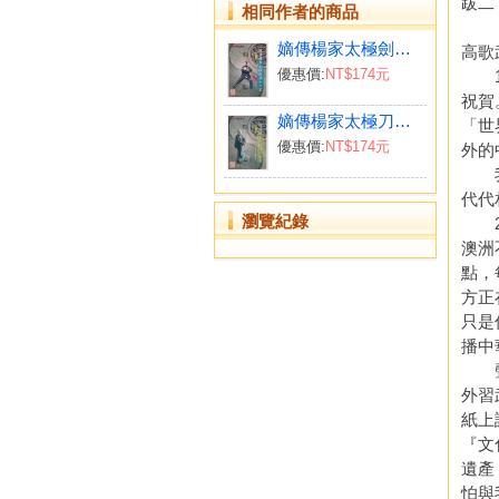
跋二
相同作者的商品
嫡傳楊家太極劍五十一式(中英對照)
高歌
優惠價:
NT$174元
12
祝賀
嫡傳楊家太極刀十三式(中英對照)
「世
優惠價:
NT$174元
外的
我首
代代
瀏覽紀錄
20
澳洲
點，
方正
只是
播中
聲遠
外習
紙上
『文
遺產
怕與