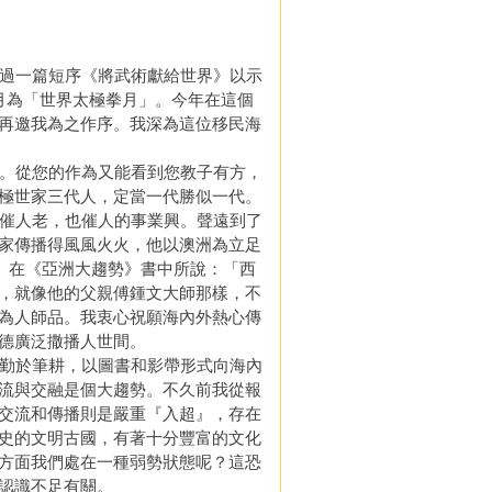
過一篇短序《將武術獻給世界》以示
月為「世界太極拳月」。今年在這個
再邀我為之作序。我深為這位移民海
。從您的作為又能看到您教子有方，
極世家三代人，定當一代勝似一代。
催人老，也催人的事業興。聲遠到了
家傳播得風風火火，他以澳洲為立足
tt）在《亞洲大趨勢》書中所說：「西
，就像他的父親傅鍾文大師那樣，不
為人師品。我衷心祝願海內外熱心傳
德廣泛撒播人世間。
勤於筆耕，以圖書和影帶形式向海內
流與交融是個大趨勢。不久前我從報
交流和傳播則是嚴重『入超』，存在
史的文明古國，有著十分豐富的文化
方面我們處在一種弱勢狀態呢？這恐
認識不足有關。