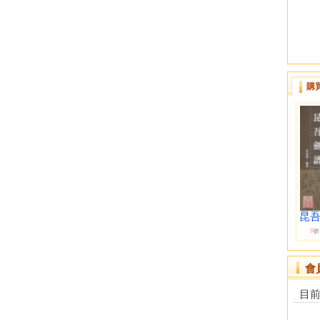
購
昆
9
折
會
目