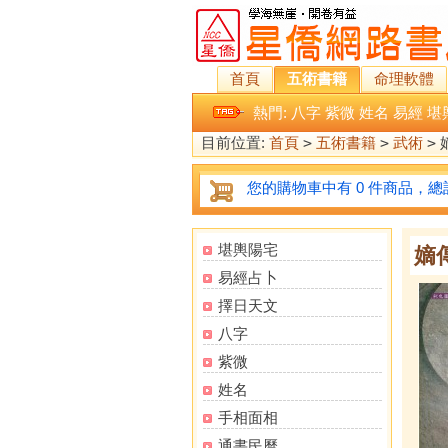
首頁
五術書籍
命理軟體
熱門:
八字
紫微
姓名
易經
堪
目前位置:
首頁
>
五術書籍
>
武術
>
您的購物車中有 0 件商品，總計
堪輿陽宅
嫡
易經占卜
擇日天文
八字
紫微
姓名
手相面相
通書民曆