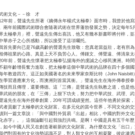
武術文化－－徐 才
年前，聲遠先生所著《嫡傳永年楊式太極拳》面市時，我曾於他寫
。兩年前國際武術聯合會隨著武術在世界蓬勃發展之勢，決定每年5
界太極拳月」裡，聲遠先生傳出喜訊，他又有幾本新書即將付梓，並
中華赤子之心所感動，所以接受了這項囑托。
先要向已是76歲高齡的聲選先生致敬：您真老當益壯，老有所為
相傳祖業的心路。真是上天不負苦心人。傅鍾文、傅聲遠、傅清泉太
年前，聲遠先生懷著把太極拳弘揚海外的虔誠之心移民澳洲。時間
不顧年齡增長奮力進取，把太極拳這個中華武術的品牌在四十多個國
每年教遊四方。這正如美國著名的未來學家奈斯比特（John Naisbi
在學習適應東方化，而澳洲則首當其衝。」聲遠先生在海外傳拳授拳
傳技而且傳理，還要傳德。這「三傳」是聲遠先生執教之道，也是他
華武術的朋友，在「三傳」上狠下功夫，努力把中華武技、武理、武
先生在海外授拳創業，20年可謂成績斐然。這些年他勇於探索，
武者貢獻了太極拳的文化財富。在多元化的當今世界，不同文化的交
讀到一篇文章說：「與中國對外貿易『出超』相比，中國的對外文化
化赤字』。」這個論斷引起我強烈共鳴。是啊！中國是具有五千年歷
，如今中國人民又在創造著嶄新的文化財富。為什麼在文化「出口」
我們對固有的文化強勢認識不足，對人類文化的互相凝聚，彼此滲透