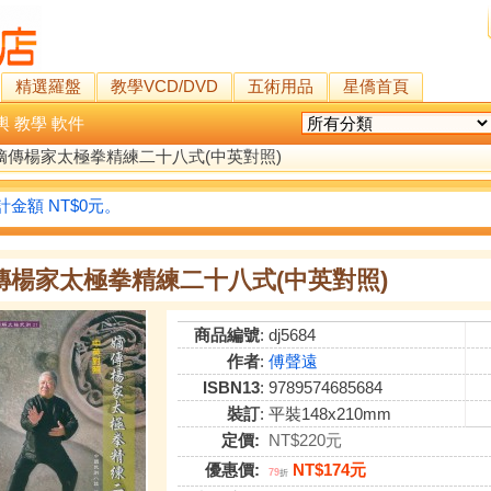
精選羅盤
教學VCD/DVD
五術用品
星僑首頁
輿
教學
軟件
嫡傳楊家太極拳精練二十八式(中英對照)
金額 NT$0元。
傳楊家太極拳精練二十八式(中英對照)
商品編號
: dj5684
作者
:
傅聲遠
ISBN13
: 9789574685684
裝訂
: 平裝148x210mm
定價:
NT$220元
優惠價:
NT$174元
79
折