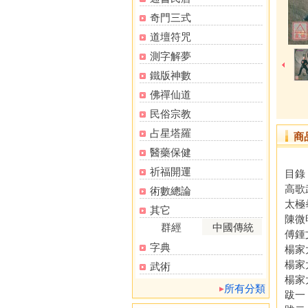
奇門三式
道壇符咒
測字解夢
鐵版神數
佛禪仙道
民俗宗教
占星塔羅
商
醫藥保健
祈福開運
目錄
高歌
術數總論
太極
其它
陳微
群經
中國傳統
傅鍾
字典
楊家
楊家
武術
楊家
所有分類
跋一