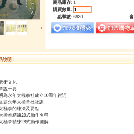
商品庫存
: 1
購買數量
:
點擊數
: 6630
會
品說明：
武術文化
拳說十要
明為永年太極拳社成立10周年賀詞
文題永年太極拳社社訓
太極拳的練法及要點
太極拳精練28式動作名稱
太極拳精練28式動作圖解