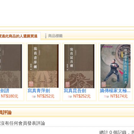
商品標籤
買過此商品的人還購買過
吾劍譜
寫真青萍劍
寫真昆吾劍
嫡傳楊家太極...
NT$180元
NT$252元
NT$252元
NT$174元
9
9
79
折
折
折
員評論
前沒有任何會員發表評論
總計 0 個記錄，共