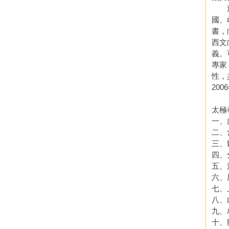
這裡
國、
書，
西文
義。
專家
性，
20
太極拳說
一、虛靈
二、含胸
三、鬆
四、分虛
五、沉肩
六、用意
七、上下
八、內外
九、相連
十、動中