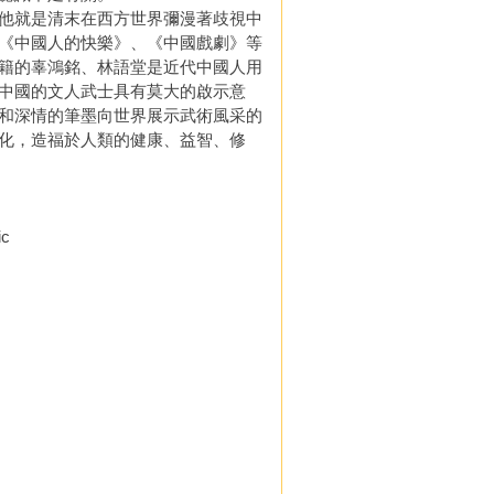
他就是清末在西方世界彌漫著歧視中
《中國人的快樂》、《中國戲劇》等
籍的辜鴻銘、林語堂是近代中國人用
中國的文人武士具有莫大的啟示意
和深情的筆墨向世界展示武術風采的
化，造福於人類的健康、益智、修
ic