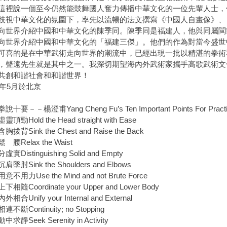
說一個至今仍然能鼓舞國人奮力傳播中華文化的一位先輩人士，
歧視中華文化的氛圍下，率先以流暢的法文撰寫《中國人自畫像》、
向世界介紹中國和中華文化的陳季同。陳季同是福建人，他與同屬閩
向世界介紹中國和中華文化的「福建三傑」。他們的作為對當今盛世
可喜的是在中華武術走向世界的潮流中，已經出現一批以精湛的拳術
，聲遠先生就是其中之一。我深切期望海內外武術家攜手高歌武術文
共創和諧社會和和諧世界！
06年5月於北京
十要－－楊澄甫Yang Cheng Fu’s Ten Important Points For Pract
頂勁Hold the Head straight with Ease
拔背Sink the Chest and Raise the Back
 腰Relax the Waist
實Distinguishing Solid and Empty
墜肘Sink the Shoulders and Elbows
不用力Use the Mind and not Brute Force
相隨Coordinate your Upper and Lower Body
相合Unify your Internal and External
不斷Continuity; no Stopping
求靜Seek Serenity in Activity