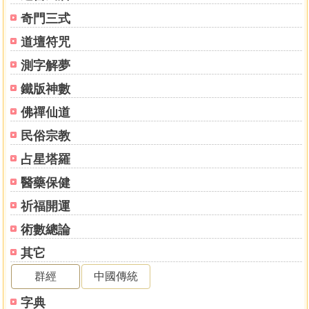
奇門三式
道壇符咒
測字解夢
鐵版神數
佛禪仙道
民俗宗教
占星塔羅
醫藥保健
祈福開運
術數總論
其它
群經
中國傳統
字典