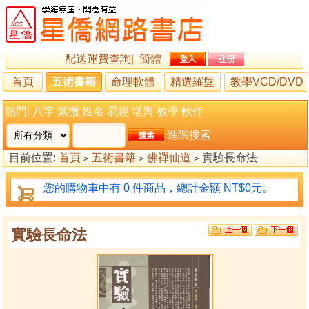
配送運費查詢
|
簡體
首頁
五術書籍
命理軟體
精選羅盤
教學VCD/DVD
熱門:
八字
紫微
姓名
易經
堪輿
教學
軟件
進階搜索
目前位置:
首頁
五術書籍
佛禪仙道
實驗長命法
>
>
>
您的購物車中有 0 件商品，總計金額 NT$0元。
實驗長命法