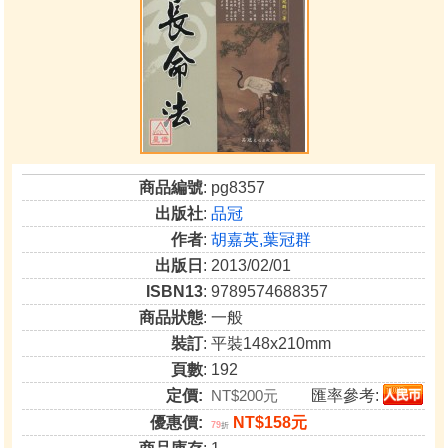
商品編號
: pg8357
出版社
:
品冠
作者
:
胡嘉英,葉冠群
出版日
: 2013/02/01
ISBN13
: 9789574688357
商品狀態
: 一般
裝訂
: 平裝148x210mm
頁數
: 192
定價:
NT$200元
匯率參考:
優惠價:
NT$158元
79
折