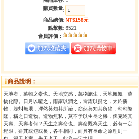
商品庫存
: 1
購買數量
:
商品總價
:
NT$158元
點擊數
: 6521
會員評價：
商品說明：
天地者，萬物之橐也。天地交感，萬物施生，天地氤氳，萬
物化醇。日月以暄之，雨露以潤之，雷霆以挺之，太鈞播
物，塊虯無垠，渾然莫知其所始，窈然莫知其所終，匈匈隆
隆，稱之日造物。造物無私，莫不予以生長之機，俾克終其
天壽。天壽者何？天生之壽命也。壽命既為天生，必有一定
程限，雖其或短或長，各不相同，而具有長命之原理則一
也。得天者壽，失天者夭，此為一定之理。