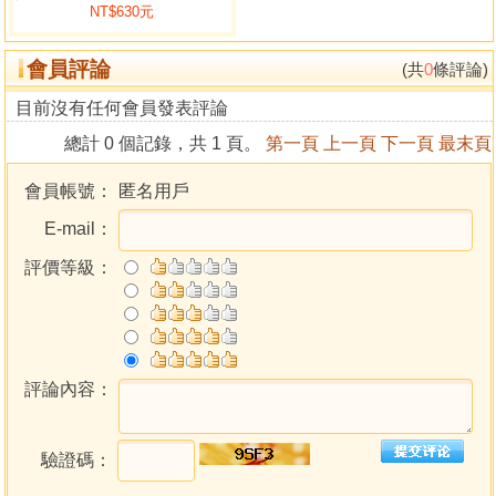
NT$630元
遜心。在討論改命的方法時，修心（淨化思想）成為其核心
元素。《六祖壇經》云，「心量廣大，遍周法界。用即了了
會員評論
分明，應用便知一切。一切即一，一即一切。去來自由，心
(共
0
條評論)
體無滯，即是般若。」「一」唯一心，「一切」指宇宙萬有
目前沒有任何會員發表評論
一切事物。「一切即一，一即一切」則為：一心生萬物，萬
總計 0 個記錄，共 1 頁。
第一頁
上一頁
下一頁
最末頁
物歸一心。這與中國思想史上太極的概念極為相似，「易有
太極，是生兩儀。兩儀生四象，四象生八卦。」宇宙從無極
會員帳號：
匿名用戶
而太極，無極即道，太極則為天地萬物變化之規律，包含
E-mail：
陰、陽兩面，統稱為兩儀，它們之間計互相對立鬥爭又相互
滋生依存的關係，是事物產生與毀滅的根由所在。由此可
評價等級：
見，太極生萬物，萬物歸太極。換而言之，無論宇宙、人生
有多複雜，我們都能從易經八卦中找到其運行的基本原理。
以電腦為例，如果把陰爻看作０，把陽爻看作１，所有的卦
象於是也就可以看成０和１的組合，德國數理哲學大師萊布
尼茲（Gottfried Wihelm Leibniz,1646-1716）受到《易經》
評論內容：
八卦圖的啟發而發明了二進制計數法，以二個基本元素
「０」和「１」為基礎，加上三種基本運算：「＜、＞、
驗證碼：
｜」（「與」、「或」、「非」），成為電腦邏輯設計的理
論依據和工具，奠定了今天幾乎無所不能的電腦的科學基