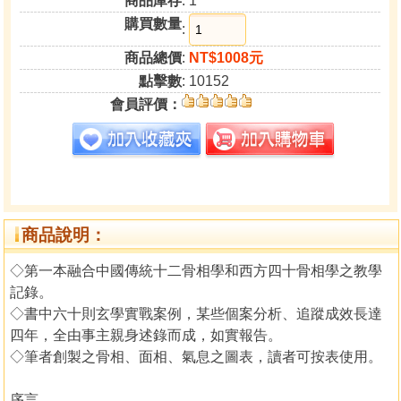
商品庫存
: 1
購買數量
:
商品總價
:
NT$1008元
點擊數
: 10152
會員評價：
商品說明：
◇第一本融合中國傳統十二骨相學和西方四十骨相學之教學
記錄。
◇書中六十則玄學實戰案例，某些個案分析、追蹤成效長達
四年，全由事主親身述錄而成，如實報告。
◇筆者創製之骨相、面相、氣息之圖表，讀者可按表使用。
序言