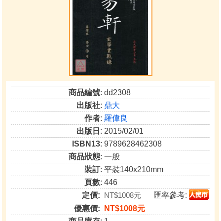
商品編號
: dd2308
出版社
:
鼎大
作者
:
羅偉良
出版日
: 2015/02/01
ISBN13
: 9789628462308
商品狀態
: 一般
裝訂
: 平裝140x210mm
頁數
: 446
定價:
NT$1008元
匯率參考:
優惠價:
NT$1008元