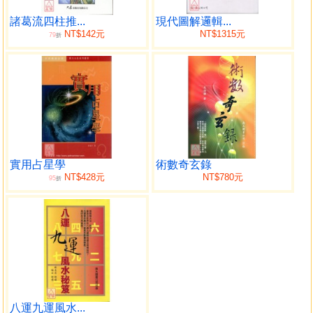
今還不到四百年的歷史，而人類文明已經走過了五千年，難
道其中不符合科學的成分都應被視為迷信的成分而加以揚
諸葛流四柱推...
現代圖解邏輯...
NT$142元
NT$1315元
79
棄？更重要的是，傳統文化與科學研究的領域不盡相同，依
折
據《自然辯證法百科全書》，科學是反映客觀世界（自然
界、社會和思維）的本質聯繫及其運動規律的知識體系。換
而言之，科學是旨在反應客觀世界的知識體系，其核心觀點
是，能夠被感知到的，才具有研究價值。在這種科學思維模
式下，弗洛依德提出的精神分析學的科學性也受到了質疑，
其原因在於精神世界究竟能不能用分析客觀世界的方法來分
析？心電圖之類的方法確實能反映人內心的一些情緒變化。
實用占星學
術數奇玄錄
然而，到目前為止，最先進的科學儀器仍舊不能夠完全領略
NT$428元
NT$780元
95
折
和解讀人類複雜內心世界的變化以及生命的奧秘！周易八卦
等傳統文化從不同的角度探查生命的奧妙，應是對科學不足
之處的有機補充，值得我們去研究。
對易經八卦、玄空風水、奇門遁甲、四柱八字和掌面相
等，我是外行，但有興趣。最近，偶讀羅偉良的《抱易軒實
戰錄》，獲益良多。也許受佛家的影響，羅博士特別重視心
的作用。在討論如何才能成為相學名師時，羅博士所列舉的
五個條件都與心有關；信仰心、尊重心、恆心、實證心和謙
八運九運風水...