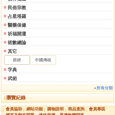
在解密生命密碼的同時，以無方便法門教人增吉減凶之法，
民俗宗教
救人於苦難，導人以善法，一片慈悲情懷，令人讚歎。《抱
易軒實戰錄》實為古今術數玄學集大成之力作，更是一項生
占星塔羅
命的改造工程，適合現代人閱讀，特為序。
醫藥保健
淨因法師博士
祈福開運
於南京大學小白樓
術數總論
２０１３年１２月１２日
其它
＊＊淨因法師為香港大學之佛學研究中心總監（２０００－
２０１０），並曾為羅偉良博士之大乘佛學課堂之上課導
群經
中國傳統
師。
字典
序二
武術
所有分類
自從幾年前有緣認識羅博士後，他給與我和家庭很多專
業的意見，使我們獲益良多。自此我們很多事情，例如搬
瀏覽紀錄
屋、找寫字樓及一些生意上的決定都會請羅博士給我們專業
的意見和指導。令我在生易和家庭上都變得更順利。
會員協助
網站功能
購物說明
商品查詢
會員專區
在認識羅博士之前，本人也有學習過基礎命理學，但是