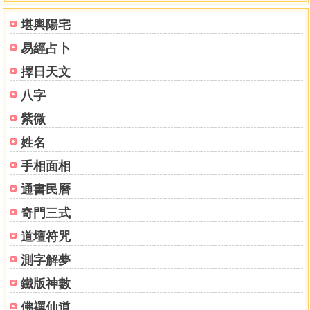
礎。
堪輿陽宅
生命又何嘗不是如此，由一心生出妄心和淨心，妄心為
易經占卜
陰，淨心為陽，從妄心中演化出一個人千差萬別的行為，招
來相應的感受果報；而覺悟般若性空的清淨心則會善用世間
擇日天文
一竊法而不執著，衍生出種種善法，引導人通往幸福之路。
八字
生命之路就是在妄心與淨心相互作用下，在吉凶、禍福、成
敗、善拜、是非等對立面相互轉化的過程中而延伸，形成先
紫微
姿百態的眾生相。
姓名
如果說陰、陽是宇宙、人生的密碼，０、１是電腦的密
手相面相
碼，那麼，妄心、淨心則是生命的密碼。羅偉良博士自醉心
玄學，尋師求道四十餘年，時有所悟，且擁有中國暨南大學
通書民曆
哲學博士、澳洲南十字大學工商管理博士、中國科學院之博
奇門三式
士後和香港大學之佛學碩士等學位，曾任香港某大上市集團
行政總裁，可為學貫東西，精通世出世間法，融科學和傳統
道壇符咒
玄共冶一爐，以其深厚的功力，在融會貫通各派數法的基礎
測字解夢
之上，形成了理、法、用之三層次的玄學理論，而成《抱易
軒實戰錄》一書。書中以心為核心，以人為本，以緣起法為
鐵版神數
武器，以方便度人為目的，理論與實踐相結合，層層深入，
佛禪仙道