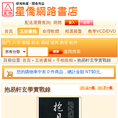
配送運費查詢
|
簡體
首頁
五術書籍
命理軟體
精選羅盤
教學VCD/DVD
熱門:
八字
紫微
姓名
易經
堪輿
教學
軟件
進階搜索
目前位置:
首頁
五術書籍
手相面相
抱易軒玄學實戰錄
>
>
>
您的購物車中有 0 件商品，總計金額 NT$0元。
抱易軒玄學實戰錄