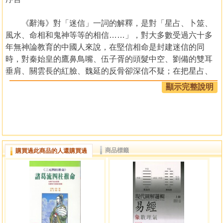
《辭海》對「迷信」一詞的解釋，是對「星占、卜筮、
風水、命相和鬼神等等的相信……」，對大多數受過六十多
年無神論教育的中國人來說，在堅信相命是封建迷信的同
時，對秦始皇的鷹鼻鳥嘴、伍子胥的頭髮中空、劉備的雙耳
垂肩、關雲長的紅臉、魏延的反骨卻深信不疑；在把星占、
卜筮看成是無稽之談的同時，對姜子牙、張良、諸葛亮、劉
顯示完整說明
伯溫的神機妙算卻佩服得五體投地；在批判風水為偽科學的
同時，卻千方面計地尋找環境優美的地方居住，白天不信鬼
的人，晚上對鬼卻怕得要命……。
更令我不能理解的是，太多的人在反對迷信的同時，卻
迷信科學，一方面不少學者把風水師貼上科學的標籤，為發
商品標籤
購買過此商品的人還購買過
揚光大風水文化掃清障礙，可謂用心良苦，另一方面，用科
學武裝到不齒的專家們堅信，周易八卦、相命風水不是科
學，當然就是封建迷信了，早就應該掃進歷史的垃圾堆，問
題的關鍵是，科學本質上是一種西方的文化現象，難道東方
文化中不符合西方文化現象的部分都應被視為封建迷信？真
正現代意義上的科學應該從伽利略(1564-1642)開始算起，至