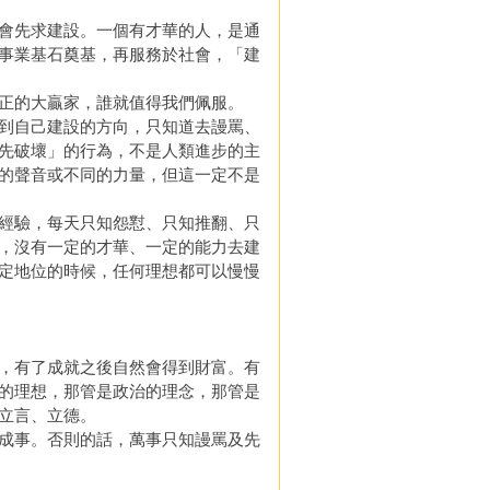
求建設。一個有​​才華的人，是通
事業基石奠基，再服務於社會，「建
正的大贏家，誰就值得我們佩服。
到自己建設的方向，只知道去謾罵、
先破壞」的行為，不是人類進步的主
的聲音或不同的力量，但這一定不是
經驗，每天只知怨懟、只知推翻、只
，沒有一定的才華、一定的能力去建
定地位的時候，任何理想都可以慢慢
，有了成就之後自然會得到財富。有
的理想，那管是政治的理念，那管是
立言、立德。
成事。否則的話，萬事只知謾罵及先