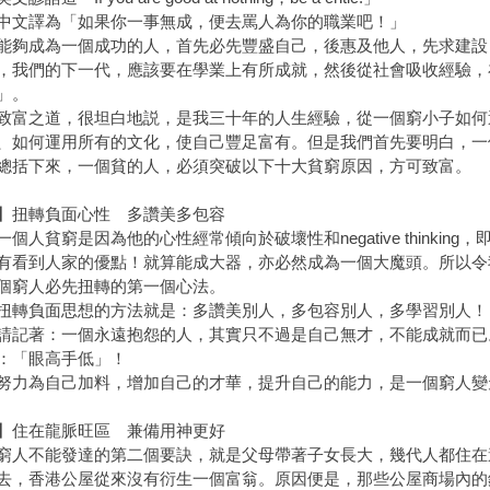
譯為「如果你一事無成，便去罵人為你的職業吧！」
成為一個成功的人，首先必先豐盛自己，後惠及他人，先求建設
，我們的下一代，應該要在學業上有所成就，然後從社會吸收經驗，
」。
之道，很坦白地説，是我三十年的人生經驗，從一個窮小子如何
、如何運用所有的文化，使自己豐足富有。但是我們首先要明白，一
下來，一個貧的人，必須突破以下十大貧窮原因，方可致富。
】扭轉負面心性 多讚美多包容
人貧窮是因為他的心性經常傾向於破壞性和negative thinkin
有看到人家的優點！就算能成大器，亦必然成為一個大魔頭。所以令
個窮人必先扭轉的第一個心法。
負面思想的方法就是：多讚美別人，多包容別人，多學習別人！
著：一個永遠抱怨的人，其實只不過是自己無才，不能成就而已
：「眼高手低」！
為自己加料，增加自己的才華，提升自己的能力，是一個窮人變
】住在龍脈旺區 兼備用神更好
不能發達的第二個要訣，就是父母帶著子女長大，幾代人都住在
去，香港公屋從來沒有衍生一個富翁。原因便是，那些公屋商場內的