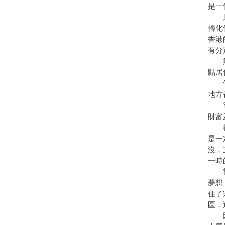
是一
風水
轉化
香港
有分
無論
點居
例如
地方
當我
財富
後來
是一
沒，
一時
當我
夢想
住了
區，
因此