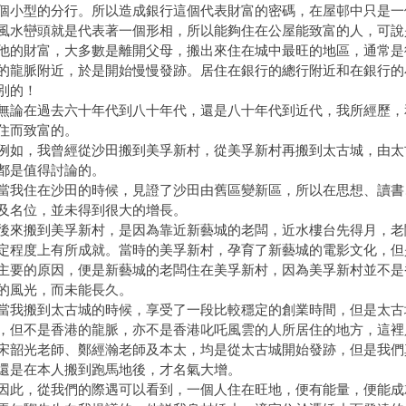
個小型的分行。所以造成銀行這個代表財富的密碼，在屋邨中只是一
巒頭就是代表著一個形相，所以能夠住在公屋能致富的人，可說
他的財富，大多數是離開父母，搬出來住在城中最旺的地區，通常是
的龍脈附近，於是開始慢慢發跡。居住在銀行的總行附近和在銀行的
別的！
在過去六十年代到八十年代，還是八十年代到近代，我所經歷，
住而致富的。
，我曾經從沙田搬到美孚新村，從美孚新村再搬到太古城，由太
都是值得討論的。
住在沙田的時候，見證了沙田由舊區變新區，所以在思想、讀書
及名位，並未得到很大的增長。
搬到美孚新村，是因為靠近新藝城的老闆，近水樓台先得月，老
定程度上有所成就。當時的美孚新村，孕育了新藝城的電影文化，但
主要的原因，便是新藝城的老闆住在美孚新村，因為美孚新村並不是
的風光，而未能長久。
搬到太古城的時候，享受了一段比較穩定的創業時間，但是太古
，但不是香港的龍脈，亦不是香港叱吒風雲的人所居住的地方，這裡
宋韶光老師、鄭經瀚老師及本太，均是從太古城開始發跡，但是我們
還是在本人搬到跑馬地後，才名氣大增。
，從我們的際遇可以看到，一個人住在旺地，便有能量，便能成