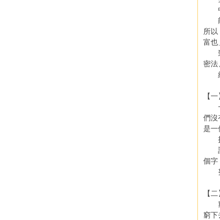
中文
能夠
所以
富也
致富
密法
總括
【一
一個
們沒
是一
扭轉
請記
個字
努力
【二
窮人
窮下