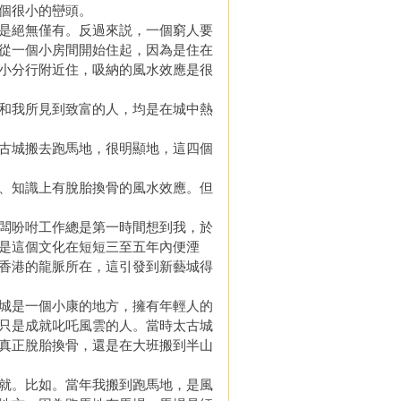
個很小的巒頭。
是絕無僅有。反過來説，一個窮人要
從一個小房間開始住起，因為是住在
小分行附近住，吸納的風水效應是很
和我所見到致富的人，均是在城中熱
古城搬去跑馬地，很明顯地，這四個
、知識上有脫胎換骨的風水效應。但
闆吩咐工作總是第一時間想到我，於
是這個文化在短短三至五年內便湮
香港的龍脈所在，這引發到新藝城得
城是一個小康的地方，擁有年輕人的
只是成就叱吒風雲的人。當時太古城
真正脫胎換骨，還是在大班搬到半山
就。比如。當年我搬到跑馬地，是風