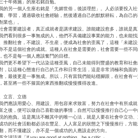
三十年佈施」的座右銘自勉。
另一個人生座右銘是「先媚世俗，後談理想」。人必須要投入社會先
書、學習，通過吸收社會經驗，然後通過自己的默默耕耘，為自己的
創業也」。
需要建設者，真正成就者是講求建設。誰能建設愈多，誰就是真
看到很多一事無成的人，他們不具備建設事業的能力，也未能找
、推翻社會，不建設、不生産，便成為社會的歪風了，這種「未建設
亦不是這個社會的成就。這種人在社會是需要的，社會需要一些不同
，也不是每一個人應該奮鬥的目標。
更不希望下一代沾染這種歪風，自己未能得到豐盛的教育和社會
對，以這種心態進行自己的工作和日常生活，這是非常消極和負面的
會，最後更是一事無成。所以，只有當我們能站穩腳跟，在社會有一
，甚至將一些不箍當的東西推翻或慢慢獲得改進。
、立言、立德
應該用愛心、用建設、用包容來求致富，努力在社會中有所成就
富之後，便可以做自己喜歡做的事情，自然可以慢慢推行自己心一中
現的抱負。這是萬法不離其中的唯一心法，就是人要在社會中立功、
的社會活動都必須在豐足、人人富足的狀態之下慢慢推行，方能
翻，而不懂建設，亦不是一個成功的人應該走的方向。
道「If you are good at nothing，be a critic.」