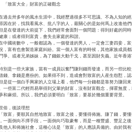
 「致富大全」財富的正確觀念
去卅多年的風水生涯中，我經歷過很多不可思議、不為人知的經
原因在於，找我看風水、批八字的人，最關心的是如何馬上改進他們
在發達的大前提下，我們經常會面對一個問題：得到好處的同時
健康；或者得到富貴，會失去家庭的和諧。
國術數中，一般都認為，一個發達的男人，一定會三妻四妾，富
況，富有也會製造家庭糾紛。當一個人富有的時候，其他家族成員都
鬥爭。或者兄弟姊妹，為了錢銀大動干戈，甚至因財失義。近年香港
。
是一些大家族，當有一成員以奮鬥賺到錢而發達，而另一些比較
借錢、拿錢是應份的。如果得不到，造成會對致富的人産生怨懟，認
從一個白手興家的人立場上看，他們每一分錢都是靠努力賺回來
。一些富二代輕而易舉得到父輩的財富，沒有財富觀念，揮霍無度，
爭和麻煩。所以，我們必須要明白「致富」要基於幾個重要背景。
世俗，後談理想
富」要順其自然地致富，致富之後，要懂得佈施。賺了錢，要懂
，一面倒向不擇手段，一面倒向巧取豪奪，而是一種豐盛、豐足之後
及他人和佈施社會，這種心法是「致富」的人應該具備的。由於我有