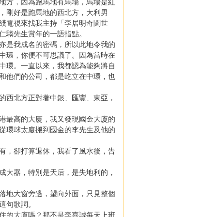
地方，因為跑馬地有馬場，馬場是紅
，剛好是跑馬地的西北方，大利男
綫電視來找我主持「李居明奇聞世
仁騶先生賞年的一語指點。
亦是我成名的密碼，所以此地令我的
中環，你便不可思議了。因為當時在
中環。一直以來，我都認為能夠將自
和他們的公司，都是屹立在中環，也
的西北方正對著中銀、匯豐、東亞，
港最高的大廈，我又發現國金大廈的
從環球太廈搬到國金的李先生及他的
有，卻打算退休，我看了風水後，告
成大器，特別是天后，是失地利的，
落地大窗旁邊，望向外面，只見整個
這句歌詞。
住的大廈嗎？那不是李嘉誠每天上班