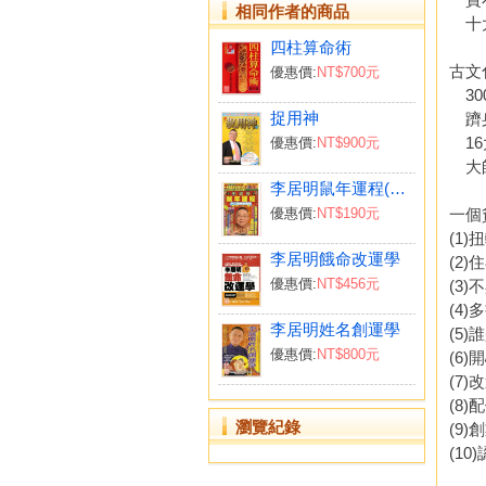
相同作者的商品
十大
四柱算命術
古文
優惠價:
NT$700元
30
捉用神
躋身
16
優惠價:
NT$900元
大師
李居明鼠年運程(台灣版)
一個
優惠價:
NT$190元
(1
李居明餓命改運學
(2
優惠價:
NT$456元
(3
(4
李居明姓名創運學
(5
優惠價:
NT$800元
(6
(7
(8
瀏覽紀錄
(9
(1