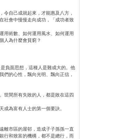
，令自己成就起來，才能惠及八方，
在社會中慢慢走向成功，「成功者致
運用術數、如何運用風水、如何運用
個人為什麼會貧窮？
g，即是負面思想，這種人是難成大的。他
我們的心性，飄向光明、飄向正信，
。世間所有失敗的人，都是敗在這四
天成為富有人士的第一個要訣。
遠離市區的屋邨，造成子子孫孫一直
銀行和致富的機構，都不是總行，而