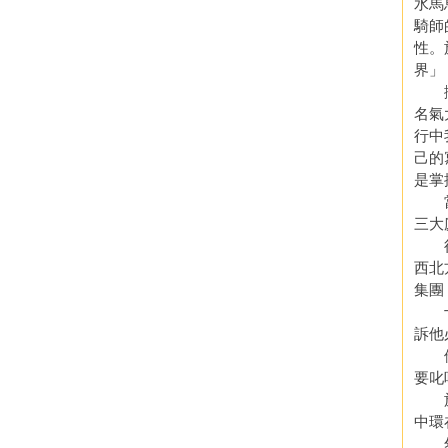
水馬
騎師
性。
界」
搬入
名氣
行中
己的
是掌
當時
三大
後來
西北
集團
十多
訴他
他用
要叱
於是
中環
然後