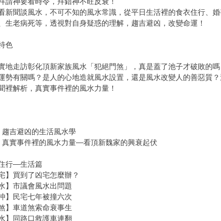
神要看時令，拜錯神不旺反衰！
聞談風水，不可不知的風水常識，從平日生活裡的食衣住行、婚
、生老病死等，透視對自身疑惑的理解，趨吉避凶，改變命運！
特色
走訪彰化頂新家族風水「犯絕門煞」，真是蓋了池子才破敗的嗎
運勢有關嗎？是人的心地造就風水設置，還是風水改變人的善惡質？
聞裡解析，真實事件裡的風水力量！
序 趨吉避凶的生活風水學
言 真實事件裡的風水力量—看頂新魏家的興衰起伏
住行—生活篇
宅】買到了凶宅怎麼辦？
水】市議會風水出問題
沖】民宅七年被撞六次
煞】車道煞索命衰事生
水】同路口救護車連翻