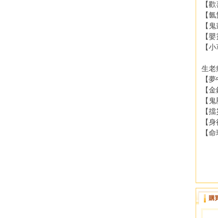
【歡
【氤
【鬼
【嬰
【小
生老
【夢
【金
【鬼
【擋
【身
【命
購