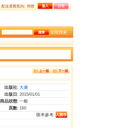
配送運費查詢
|
簡體
進階搜索
出版社
:
大康
出版日
: 2015/01/01
商品狀態
: 一般
頁數
: 160
匯率參考: