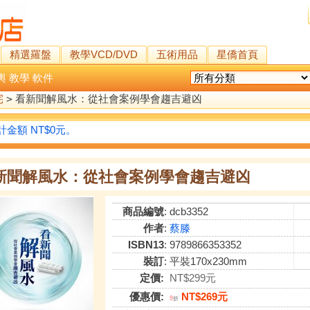
精選羅盤
教學VCD/DVD
五術用品
星僑首頁
輿
教學
軟件
宅
>
看新聞解風水：從社會案例學會趨吉避凶
金額 NT$0元。
新聞解風水：從社會案例學會趨吉避凶
商品編號
: dcb3352
作者
:
蔡滕
ISBN13
: 9789866353352
裝訂
: 平裝170x230mm
定價:
NT$299元
優惠價:
NT$269元
9
折