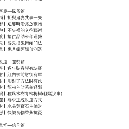
喜慶—風俗篇
婚】拒與鬼妻共事一夫
邪】迎娶時沿路放鞭炮
包】不失禮的交往藝術
渡】搶供品助來年運勢
鬼】趕鬼擋鬼街頭鬥法
鬼】鬼月瘋阿飄偵測器
改運—運勢篇
春】過年貼春聯有訣竅
財】紅內褲前財後有庫
財】用對了方法財有效
財】龍柏催財墓柏避邪
場】種風水樹青松梅樹(輕鬆沒事)
運】尋求正統改運方式
財】水晶黃寶石主偏財
戀】快樂食物香蕉抗憂
鬼怪—信仰篇