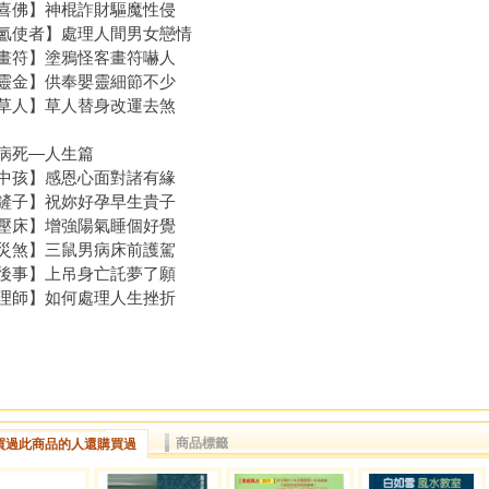
喜佛】神棍詐財驅魔性侵
氳使者】處理人間男女戀情
畫符】塗鴉怪客畫符嚇人
靈金】供奉嬰靈細節不少
草人】草人替身改運去煞
病死—人生篇
中孩】感恩心面對諸有緣
鏟子】祝妳好孕早生貴子
壓床】增強陽氣睡個好覺
災煞】三鼠男病床前護駕
後事】上吊身亡託夢了願
理師】如何處理人生挫折
商品標籤
買過此商品的人還購買過