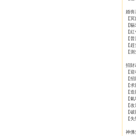
婚喪
【冥
【驅
【紅
【普
【趕
【測
招財
【迎
【招
【求
【造
【氣
【改
【破
【失
神佛