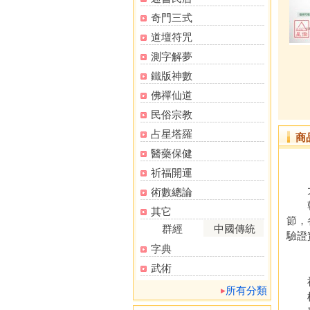
奇門三式
道壇符咒
測字解夢
鐵版神數
佛禪仙道
民俗宗教
占星塔羅
商
醫藥保健
祈福開運
【
大大
術數總論
乾為
其它
節，
群經
中國傳統
驗證
字典
【
武術
社區
所有分類
植物