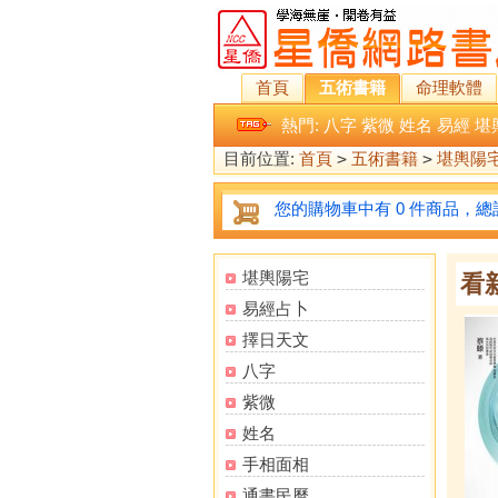
首頁
五術書籍
命理軟體
熱門:
八字
紫微
姓名
易經
堪
目前位置:
首頁
>
五術書籍
>
堪輿陽
您的購物車中有 0 件商品，總計
堪輿陽宅
看
易經占卜
擇日天文
八字
紫微
姓名
手相面相
通書民曆