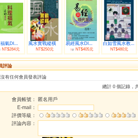
氣DI...
風水實戰縱橫
易經風水DI...
白如雪風水教...
NT$284元
NT$250元
NT$405元
NT$480元
9
折
折
員評論
前沒有任何會員發表評論
總計 0 個記錄，共
會員帳號：
匿名用戶
E-mail：
評價等級：
評論內容：