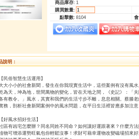
商品庫存
: 1
購買數量
:
點擊數
: 8104
會
品說明：
民俗智慧生活運用】
小小的社會新聞，發生在你我現實生活中，這些案例有沒有風水
天，坤為地，世間萬物的變化，皆在天地之間，《史記》：「夫
各有教令。」風水，其實和我們的生活寸步不離，息息相關。蔡滕老
實務，剖析社會新聞案例中的風水問題，在平日生活裡皆應多加注意
好風水招好生活】
有凶宅怎麼辦？同名同姓不同命？如何讓好運跟著來？什麼方法
可增添運勢旺氣包你輕鬆沒事！求財可藉幸運物改變磁場招來好