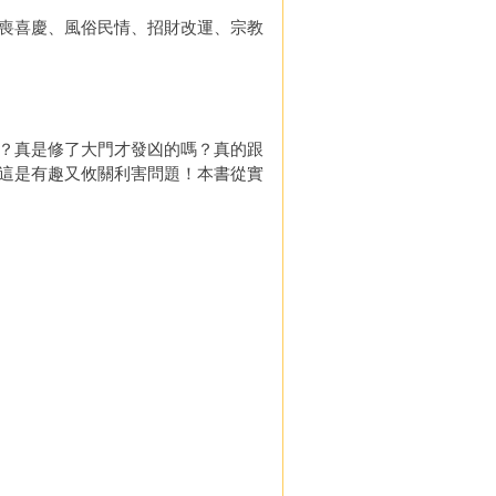
喪喜慶、風俗民情、招財改運、宗教
？真是修了大門才發凶的嗎？真的跟
這是有趣又攸關利害問題！本書從實