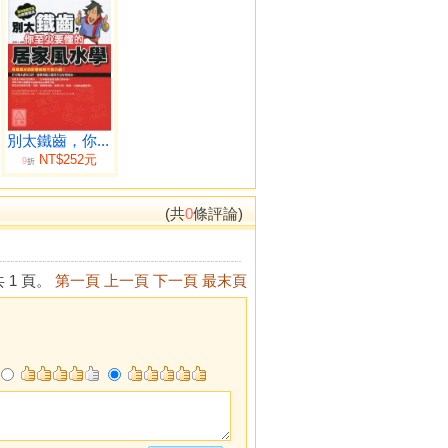
別太鐵齒，你...
NT$252元
9
折
(共
0
條評論)
 1 頁。
第一頁
上一頁
下一頁
最末頁