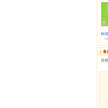
料理福
95
會
目