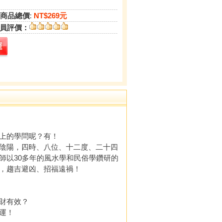
商品總價
:
NT$269元
員評價：
上的學問呢？有！
陰陽，四時、八位、十二度、二十四
師以30多年的風水學和民俗學鑽研的
，趨吉避凶、招福遠禍！
財有效？
運！