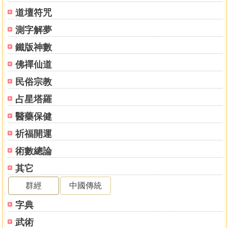
道壇符咒
測字解夢
鐵版神數
佛禪仙道
民俗宗教
占星塔羅
醫藥保健
祈福開運
術數總論
其它
群經
中國傳統
字典
武術