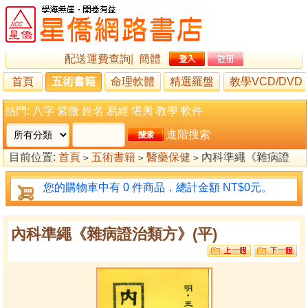
配送運費查詢
|
簡體
首頁
五術書籍
命理軟體
精選羅盤
教學VCD/DVD
熱門:
八字
紫微
姓名
易經
堪輿
教學
軟件
進階搜索
目前位置:
首頁
五術書籍
醫藥保健
內科準繩《雜病證
>
>
>
治類方》(平)
您的購物車中有 0 件商品，總計金額 NT$0元。
內科準繩《雜病證治類方》(平)