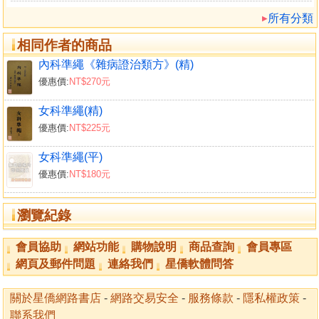
所有分類
相同作者的商品
內科準繩《雜病證治類方》(精)
優惠價:
NT$270元
女科準繩(精)
優惠價:
NT$225元
女科準繩(平)
優惠價:
NT$180元
瀏覽紀錄
會員協助
網站功能
購物說明
商品查詢
會員專區
網頁及郵件問題
連絡我們
星僑軟體問答
關於星僑網路書店
-
網路交易安全
-
服務條款
-
隱私權政策
-
聯系我們