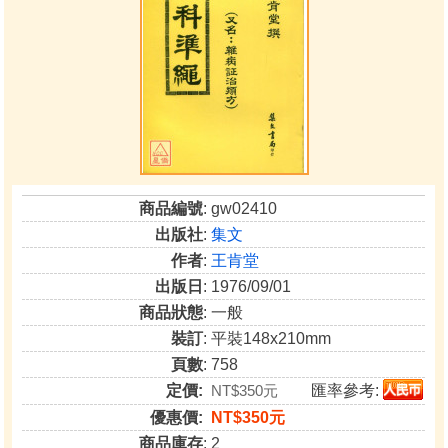
商品編號
: gw02410
出版社
:
集文
作者
:
王肯堂
出版日
: 1976/09/01
商品狀態
: 一般
裝訂
: 平裝148x210mm
頁數
: 758
定價:
NT$350元
匯率參考:
優惠價:
NT$350元
商品庫存
: 2