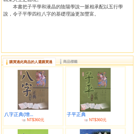
本書把子平學和液晶的陰陽學說一脈相承配以五行學
說，令子平學四柱八字的基礎理論更加豐富。
商品標籤
購買過此商品的人還購買過
八字正典(增...
子平正典
NT$360元
NT$360元
9
9
折
折