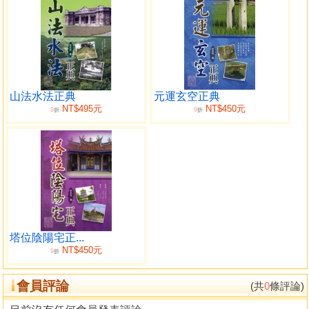
山法水法正典
元運玄空正典
NT$495元
NT$450元
9
9
折
折
塔位陰陽宅正...
NT$450元
9
折
會員評論
(共
0
條評論)