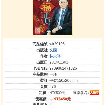
商品編號
: wk29106
出版社
:
文國
作者
:
林永裕
出版日
: 2014/11/01
ISBN13
: 9789862471326
商品狀態
: 一般
裝訂
: 平裝150x208mm
頁數
: 576
定價:
NT$500元
匯率參考:
優惠價:
NT$450元
9
折