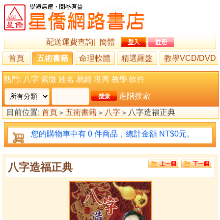
配送運費查詢
|
簡體
首頁
五術書籍
命理軟體
精選羅盤
教學VCD/DVD
熱門:
八字
紫微
姓名
易經
堪輿
教學
軟件
進階搜索
目前位置:
首頁
五術書籍
八字
八字造福正典
>
>
>
您的購物車中有 0 件商品，總計金額 NT$0元。
八字造福正典