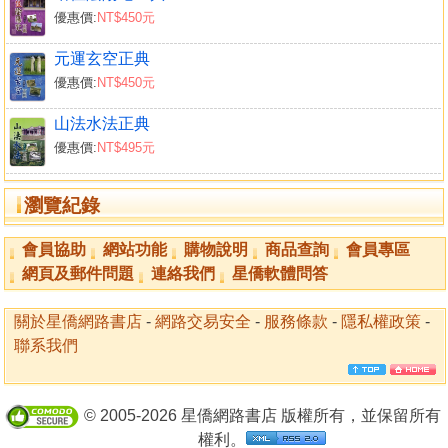
優惠價:
NT$450元
元運玄空正典
優惠價:
NT$450元
山法水法正典
優惠價:
NT$495元
瀏覽紀錄
會員協助
網站功能
購物說明
商品查詢
會員專區
網頁及郵件問題
連絡我們
星僑軟體問答
關於星僑網路書店
-
網路交易安全
-
服務條款
-
隱私權政策
-
聯系我們
© 2005-2026 星僑網路書店 版權所有，並保留所有
權利。