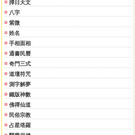
擇日天文
八字
紫微
姓名
手相面相
通書民曆
奇門三式
道壇符咒
測字解夢
鐵版神數
佛禪仙道
民俗宗教
占星塔羅