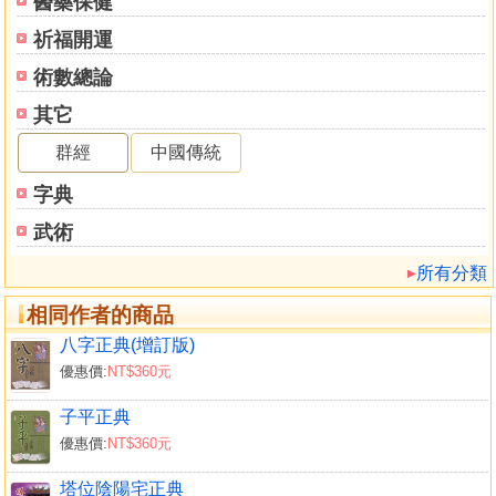
醫藥保健
祈福開運
術數總論
其它
群經
中國傳統
字典
武術
所有分類
相同作者的商品
八字正典(增訂版)
優惠價:
NT$360元
子平正典
優惠價:
NT$360元
塔位陰陽宅正典