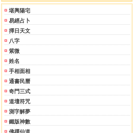
靈官大帝
堪輿陽宅
孔子
易經占卜
神農大帝
七星娘娘
擇日天文
廣澤尊王
八字
保生大帝
五雷元師
紫微
水仙王
姓名
張天師
手相面相
清水祖師
關聖帝
通書民曆
開章聖王
奇門三式
三山國王
文昌帝君
道壇符咒
靈安尊王
測字解夢
東嶽大帝
中壇元帥
鐵版神數
法主公
佛禪仙道