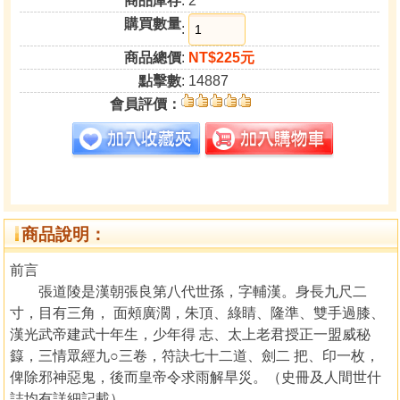
商品庫存
: 2
購買數量
:
商品總價
:
NT$225元
點擊數
: 14887
會員評價：
商品說明：
前言
張道陵是漢朝張良第八代世孫，字輔漢。身長九尺二
寸，目有三角， 面頰廣濶，朱頂、綠睛、隆準、雙手過膝、
漢光武帝建武十年生，少年得 志、太上老君授正一盟威秘
籙，三情眾經九○三卷，符訣七十二道、劍二 把、印一枚，
俾除邪神惡鬼，後而皇帝令求雨解旱災。（史冊及人間世什
誌均有詳細記載）