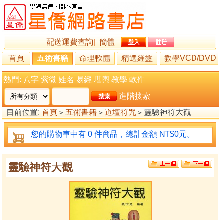
配送運費查詢
|
簡體
首頁
五術書籍
命理軟體
精選羅盤
教學VCD/DVD
熱門:
八字
紫微
姓名
易經
堪輿
教學
軟件
進階搜索
目前位置:
首頁
五術書籍
道壇符咒
靈驗神符大觀
>
>
>
您的購物車中有 0 件商品，總計金額 NT$0元。
靈驗神符大觀