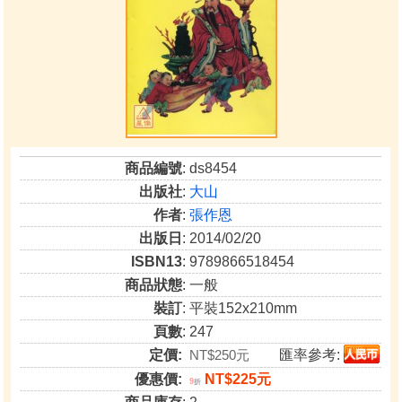
商品編號
: ds8454
出版社
:
大山
作者
:
張作恩
出版日
: 2014/02/20
ISBN13
: 9789866518454
商品狀態
: 一般
裝訂
: 平裝152x210mm
頁數
: 247
定價:
NT$250元
匯率參考:
優惠價:
NT$225元
9
折