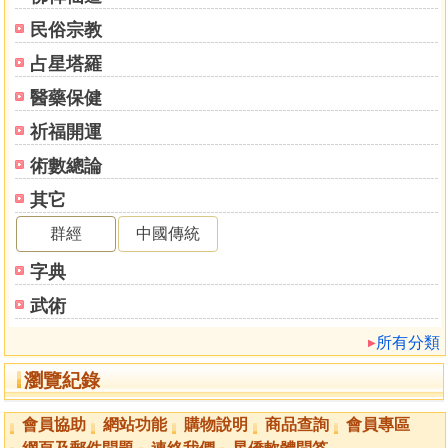
臨水夫人
民俗宗教
司命灶君
註生娘娘
占星塔羅
有(萬)應公
醫藥保健
祭祀禮儀
請天神文
祈福開運
請眾神文
術數總論
畫符心得
其它
發毫光神咒
制十二太歲星君安排法
群經
中國傳統
破骨法
字典
十二歲星靈符
太歲符
武術
天空符
所有分類
喪門符
大陰符
瀏覽紀錄
五鬼符
死符符
會員協助
網站功能
購物說明
商品查詢
會員專區
歲破符