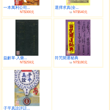
請天兵神將
請福德正神咒
一本萬利公司...
選擇求真(全...
NT$300元
NT$540元
9
請哪神咒
折
請陳夫人神咒
請玄天上帝咒
請伏虎尊者神咒
請普唵神咒
請神總咒
請關帝神咒
請北方黑煞將神咒
益齡單‧入藥...
符咒開運秘典
請三教聖人神咒
NT$259元
NT$180元
9
折
請呂祖神咒
請爐神咒
請觀音神咒
壓煞大元師咒
風水秘符
龍身崩破符
安龍身
鎮風水符
子平真詮評註...