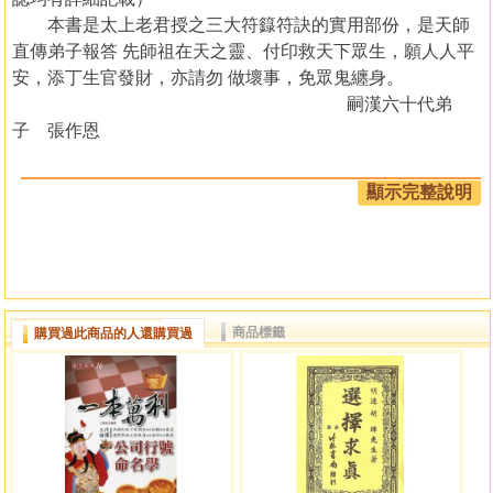
本書是太上老君授之三大符籙符訣的實用部份，是天師
直傳弟子報答 先師祖在天之靈、付印救天下眾生，願人人平
安，添丁生官發財，亦請勿 做壞事，免眾鬼纏身。
嗣漢六十代弟
子 張作恩
目錄
顯示完整說明
靈驗畫符秘法
敕紙神咒
敕水神咒
敕硯神咒
商品標籤
購買過此商品的人還購買過
敕墨神咒
敕筆神咒
畫符神咒
敕符一宗
長生不病咒
文散神咒