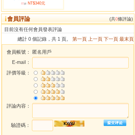
NT$340元
制穿山化水符
85
折
山安中宮符二道
會員評論
鎮三殺靈符
(共
0
條評論)
祭停喪符二道
目前沒有任何會員發表評論
請神誕辰奉祀神明
總計 0 個記錄，共 1 頁。
第一頁
上一頁
下一頁
最末頁
延平王
黃皇上帝
會員帳號：
匿名用戶
太上老君
E-mail：
三官大帝
釋迦牟尼
評價等級：
觀音佛祖
阿彌陀佛
地藏王
天上聖母
城隍爺
評論內容：
福德正神
玄天上帝
驗證碼：
呂純陽祖師
九天玄女