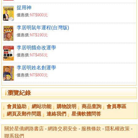
捉用神
優惠價:
NT$900元
李居明鼠年運程(台灣版)
優惠價:
NT$190元
李居明餓命改運學
優惠價:
NT$456元
李居明姓名創運學
優惠價:
NT$800元
瀏覽紀錄
會員協助
網站功能
購物說明
商品查詢
會員專區
網頁及郵件問題
連絡我們
星僑軟體問答
關於星僑網路書店
-
網路交易安全
-
服務條款
-
隱私權政策
-
聯系我們