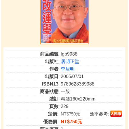
商品編號
: lgb9988
出版社
:
居明正堂
作者
:
李居明
出版日
: 2005/07/01
ISBN13
: 9789628389988
商品狀態
: 一般
裝訂
: 精裝160x220mm
頁數
: 229
定價:
NT$750元
匯率參考:
優惠價:
NT$750元