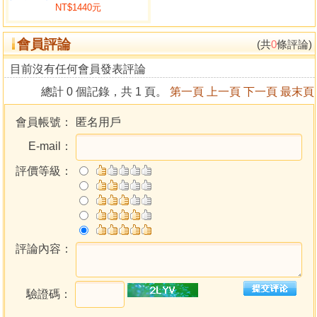
NT$1440元
深省，可見此書最宜放在枕頭旁好好閲讀，此書不是一口氣
可看完的作品，而是永久存珍的妙書，任何時間，任何年
會員評論
歲，任何際遇……，任何時空看此書，此書都不會令你失
(共
0
條評論)
望。
目前沒有任何會員發表評論
因此小友説，這將是李居明最能傳世的書籍，歷久常
總計 0 個記錄，共 1 頁。
第一頁
上一頁
下一頁
最末頁
新，無論在任何世代，此書都具教育的功能，是一本老師會
推薦給學生看的書籍，也是快樂人推薦給苦海人失敗人一看
會員帳號：
匿名用戶
再看的奇書，而此書作為送禮的禮物，是最深情又具建設性
E-mail：
的。我的願望，希能在以後的日子，多為大家寫此種題材的
書，我也會把此書放在枕邊，用作紅塵手冊來相陪。
評價等級：
但緊記，要信賴，不要依賴。
李居明序於乙酉初夏暹羅湖畔
目錄
評論內容：
〈引言〉怨就不要做 做就不要怨
〈序〉紅塵手冊長伴枕邊
驗證碼：
〈第一章〉改運的思想法要
人生有太多誤解令我們墮入苦難……