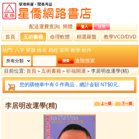
配送運費查詢
|
簡體
首頁
五術書籍
命理軟體
精選羅盤
教學VCD/DVD
熱門:
八字
紫微
姓名
易經
堪輿
教學
軟件
進階搜索
目前位置:
首頁
五術書籍
祈福開運
李居明改運學(精)
>
>
>
您的購物車中有 0 件商品，總計金額 NT$0元。
李居明改運學(精)