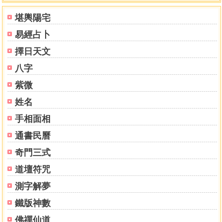
〈第二章〉改運的嘉言智慧
堪輿陽宅
一生中無論直彎順逆，可貴在細味品嚐……
易經占卜
〈第三章〉每一天的改運技術
從眼睛打開到閉合，每一天我們錯過了多少……
擇日天文
〈第四章〉新的一年改運兵法
八字
讓這些文字來清洗你，刺激你，豐盛你……
〈第五章〉你忘記了的奮鬥真言
紫微
從自強創運二度清洗一次自己，找出戰勝來年的成功特效
姓名
藥……
手相面相
〈第六章〉如何立志闖新年
新一年新的七大戰略新哲思，給自己加油加好運……
通書民曆
〈第七章〉來年風光如此多嬌
奇門三式
只要你具勇氣和光明，敢教日月換新天……
〈第八章〉新世紀創造幸福人生
道壇符咒
中國社會新人類，應該怎樣想，我們才有明天……
測字解夢
〈第九章〉富貴存摺送給你
只要你是我的讀者，均可來打薄存款……
鐵版神數
〈後記〉改運真言的總結
佛禪仙道