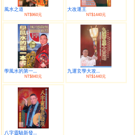
怨！就不要做！做，就不要怨，換一個想法就自在很多，換
一個角度觀點就豐盛很多，只要你經常轉動生命的法輪，你
風水之道
大改運王
NT$960元
NT$1440元
一定可以如意自在很多。
李居明敬送
序 紅塵手冊長伴枕邊「李居明改運真言」
這是我一本極為用心撰寫的書籍，計劃要寫已有一段時
間。在一九九五年，我寫了「改運工程」（後改為「教你行
好運」），喻之為我當年的代表作，今天十年後，我為「改
學風水的第一...
九運玄學大攻...
運工程」寫上第二集「改運真言」，是一本改變人心的罕見
NT$840元
NT$1440元
作品，此書具有極大的願力，相信任何人只要能接觸此書，
必可以在這一剎間改寫自己的一生，而此書專為一向失敗或
自負的人而寫，一針見血地説出其失敗的原因，而作為一個
成功的人，此書亦鋪陳更多的成功案例給大家參考。箇中的
成功技術，可説是同類書中從來未提及。
此書是一本超越改運學的好書，從人心出發，與我傳統
的改運書有點不同，此書的寫法是更能從哲學、心靈、實用
的角度上，探討改運的真相。而其中的嘉言雋語，句句發人
八字靈驗新發...