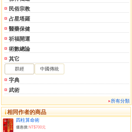
民俗宗教
占星塔羅
醫藥保健
祈福開運
術數總論
其它
群經
中國傳統
字典
武術
所有分類
相同作者的商品
四柱算命術
優惠價:
NT$700元