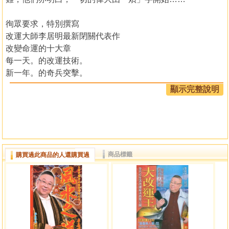
徇眾要求，特別撰寫
改運大師李居明最新閉關代表作
改變命運的十大章
每一天。的改運技術。
新一年。的奇兵突擊。
愛一生。的嘉言雋語。
顯示完整說明
富一世。的成功秘密。
句句話語改變你的一生
引言 怨就不要做。做就不要怨
商品標籤
購買過此商品的人還購買過
生命之中所能承受的失去與挫折雖然很多，只要打開我
們的心，幸福好事馬上就會來，很多時幸福是要靠點不幸來
襯托，才令人體驗人間有情，原來人世間有這麼多的美。你
辛苦，因為你要求的比較複雜；你辛苦，因為你處處太精
明；你有多少次，把一根繩看作一條毒蛇；你有多少次，把
契機看成危機；你辛苦，因為你每一次都在退潮時埋怨海。