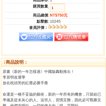
商品庫存
: 1
購買數量
:
商品總價
:
NT$750元
點擊數
: 10245
會員評價：
商品說明：
原書《新的一年怎樣過》中國版轟動推出！
李居明改運學
放在枕頭旁的紅塵必勝手冊
命運是一種不妥協的藝術，新的一年所有的機會，只留給已
準備及從未灰心的人。這些人，習慣災難，因此必可戰勝災
難，他們亦明白，一切的偉大由「煩」字開始……