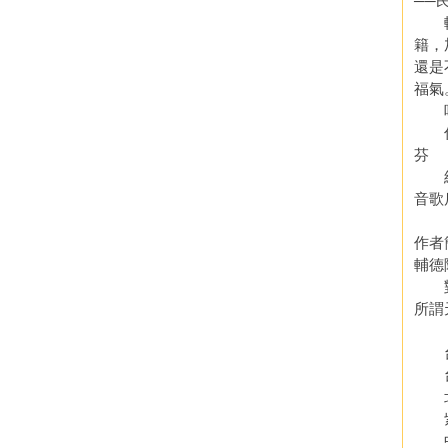
──
輔德
籍，
還是
福氣
哇?
你對
芬
經由
音歌
作者
輔德
對命
所謂
【
台灣
台灣
北京
紫
中華