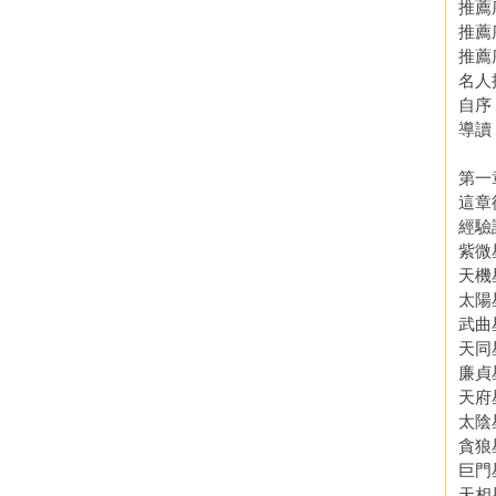
推薦
推薦
推薦
名人
自序
導讀
第一
這章
經驗
紫微
天機
太陽
武曲
天同
廉貞
天府
太陰
貪狼
巨門
天相