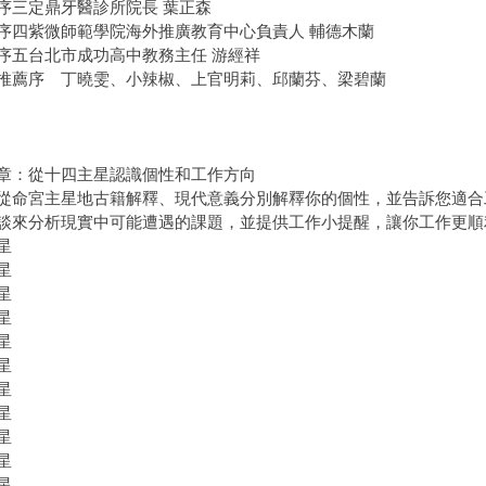
序三定鼎牙醫診所院長 葉正森
序四紫微師範學院海外推廣教育中心負責人 輔德木蘭
序五台北市成功高中教務主任 游經祥
推薦序 丁曉雯、小辣椒、上官明莉、邱蘭芬、梁碧蘭
章：從十四主星認識個性和工作方向
從命宮主星地古籍解釋、現代意義分別解釋你的個性，並告訴您適合
談來分析現實中可能遭遇的課題，並提供工作小提醒，讓你工作更順
星
星
星
星
星
星
星
星
星
星
星