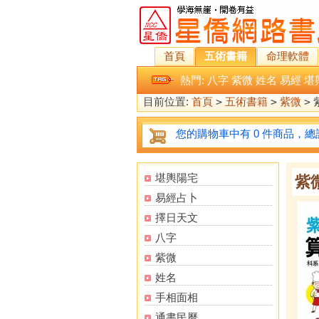
首頁
五術書籍
命理軟體
熱門:
八字
紫微
姓名
易經
堪
目前位置:
首頁
>
五術書籍
>
紫微
>
您的購物車中有 0 件商品，總計
堪輿陽宅
紫
易經占卜
擇日天文
八字
紫微
姓名
手相面相
通書民曆