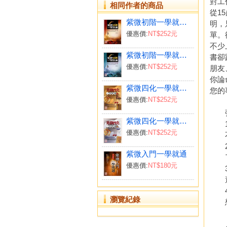
對工
相同作者的商品
從1
紫微初階一學就通(上)
明，
優惠價:
NT$252元
單。
不少
紫微初階一學就通(下)
書卻
優惠價:
NT$252元
朋友
你論
紫微四化一學就通(上)
您的
優惠價:
NT$252元
強
紫微四化一學就通(下)
1
優惠價:
NT$252元
不用
2
紫微入門一學就通
了解
優惠價:
NT$180元
3
還在
4
瀏覽紀錄
想要
人生