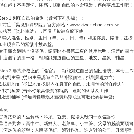
起！不再迷惘、困惑，找到自己的本命職業，邁向夢想工作吧！
ep 1‧列印自己的命盤（參考下列步驟）：
往「紫微師範學院」官方網站：www.ziweischool.com.tw
點選「資料連結」→再選「紫微命盤下載」
輸入姓名、性別、生日（年、月、日、時）和選擇農、陽曆，並按
出現自己的紫微斗數命盤。
懂命盤嗎？沒關係，請翻開本書第二頁的使用說明，清楚的圖片
】這個字的那一格，輕鬆能知道自己的主星、地支、星象、輔星。
ep 2‧尋找命盤上的「命宮」，就能知道自己的個性優勢、本命工
找到主星 (從14主星認識自己的外顯個性，找到興趣方向)
找到地支 (從12地支挖掘內在真實的自己，未開發的潛在能力)
找到星象 (告訴你最具優勢的特點、速配的科系及工作)
找到輔星 (增加何種職場才藝讓您變成無可取代的搶手貨)
特色
茫然的人生解惑：科系、就業、職場大哉問一次告訴你
合對象：高中生、新鮮人、老菜鳥、小主管、父母的必讀案頭書
足你的願望：人際關係好、選對科系、進入對的公司、升遷順利