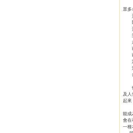
眾多
資
民視
資深
秀
走
前行
前國
定鼎
紫微
台北
俗話
及人
起來
?紫
能成
會在
一種