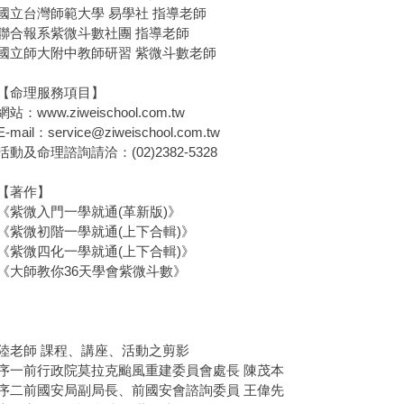
台灣師範大學 易學社 指導老師
報系紫微斗數社團 指導老師
師大附中教師研習 紫微斗數老師
命理服務項目】
www.ziweischool.com.tw
il：service@ziweischool.com.tw
及命理諮詢請洽：(02)2382-5328
著作】
微入門一學就通(革新版)》
微初階一學就通(上下合輯)》
微四化一學就通(上下合輯)》
師教你36天學會紫微斗數》
陸老師 課程、講座、活動之剪影
序一前行政院莫拉克颱風重建委員會處長 陳茂本
序二前國安局副局長、前國安會諮詢委員 王偉先