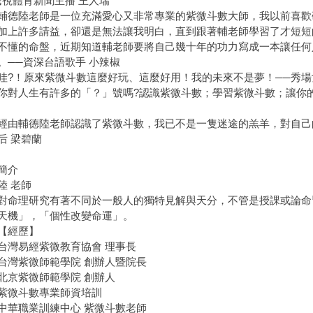
民視體育新聞主播 王人瑞
陸老師是一位充滿愛心又非常專業的紫微斗數大師，我以前喜歡
加上許多請益，卻還是無法讓我明白，直到跟著輔老師學習了才短短
不懂的命盤，近期知道輔老師要將自己幾十年的功力寫成一本讓任何
。──資深台語歌手 小辣椒
！原來紫微斗數這麼好玩、這麼好用！我的未來不是夢！──秀場
人生有許多的「？」號嗎?認識紫微斗數；學習紫微斗數；讓你的
輔德陸老師認識了紫微斗數，我已不是一隻迷途的羔羊，對自己的
后 梁碧蘭
簡介
陸 老師
理研究有著不同於一般人的獨特見解與天分，不管是授課或論命
天機」，「個性改變命運」。
經歷】
易經紫微教育協會 理事長
紫微師範學院 創辦人暨院長
紫微師範學院 創辦人
微斗數專業師資培訓
職業訓練中心 紫微斗數老師