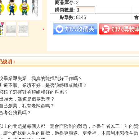
商品庫存
: 2
購買數量
:
點擊數
: 8146
會
品說明：
說畢業即失業，我真的能找到好工作嗎？
升遷不順、業績不好，是否該轉職或跳槽？
幫孩子選擇對的類組和好的科系？
歲出頭天，難道是個夢想嗎？
自己創業，我有老闆命嗎？
合考公務員嗎？
的問題是每個人都一定會面臨到的難題，本書作者以三十年的資
，讓他們找到人生的目標，過得更順遂、更幸福。本書利用紫微斗數