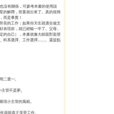
數也沒有關係，可參考本書的使用說
星的解釋，答案就出來了。真的很簡
，而是事實！
所長的工作；如果你天生就適合做文
好表現前，就已經輸一半了。父母、
定的自己），本書就像大師面對面替
、科系選擇、工作選擇……。還提點
用二選一。
小主管不是夢。
展現小主管的風範。
0年就能真正享受工作。