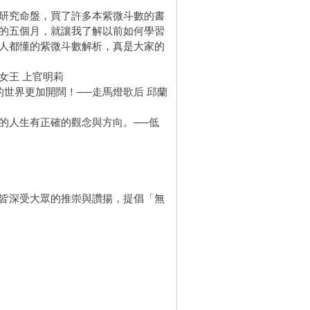
研究命盤，買了許多本紫微斗數的書
的五個月，就讓我了解以前如何學習
人都懂的紫微斗數解析，真是大家的
女王 上官明莉
世界更加開闊！──走馬燈歌后 邱蘭
人生有正確的觀念與方向。──低
皆深受大眾的推崇與讚揚，提倡「無