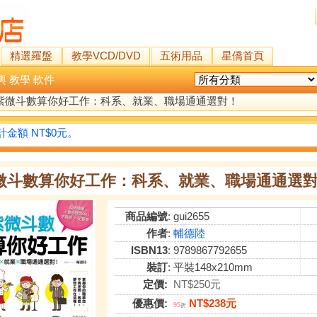
精選羅盤
教學VCD/DVD
五術用品
星僑首頁
輿
教學
軟件
紫微斗數算你好工作：科系、就業、職場通通選對！
金額 NT$0元。
微斗數算你好工作：科系、就業、職場通通選
商品編號
: gui2655
作者
:
輔德陸
ISBN13
: 9789867792655
裝訂
: 平裝148x210mm
定價:
NT$250元
優惠價:
NT$238元
95
折