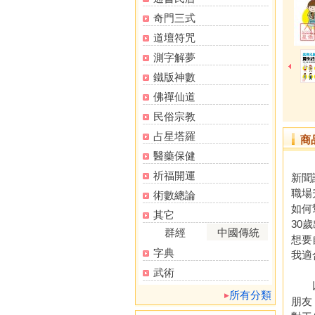
奇門三式
道壇符咒
測字解夢
鐵版神數
佛禪仙道
民俗宗教
占星塔羅
商
醫藥保健
祈福開運
新聞
職場
術數總論
如何
其它
30
群經
中國傳統
想要
字典
我適
武術
以上
所有分類
朋友