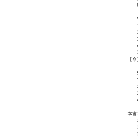
現在
St
1.前
2.
3.
4.
看不
【命
St
1.
2.
3.
4.
本書
◎為
◎適
◎滿