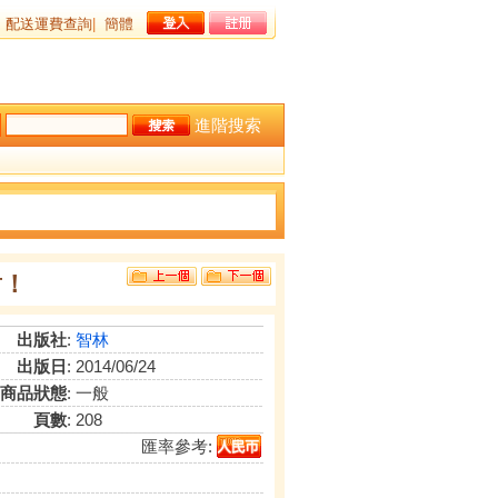
配送運費查詢
|
簡體
進階搜索
對！
出版社
:
智林
出版日
: 2014/06/24
商品狀態
: 一般
頁數
: 208
匯率參考: