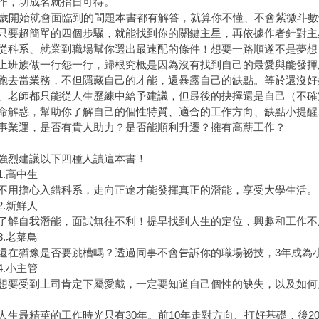
作，功成名就指日可待。
5歲開始就會面臨到的問題本書都有解答，就算你不懂、不會紫微斗
只要超簡單的四個步驟，就能找到你的關鍵主星，再依據作者針對主
從科系、就業到職場幫你選出最速配的條件！想要一路順遂不是夢想
上班族做一行怨一行，歸根究柢是因為沒有找到自己的最愛與能發揮
跑去當業務，不但隱藏自己的才能，還暴露自己的缺點。等於還沒好
、老師都只能從人生歷練中給予建議，但最後的抉擇還是自己（不確
命解惑，幫助你了解自己的個性特質、適合的工作方向、缺點小提醒
事業運，是否有貴人助力？是否能順利升遷？擁有高薪工作？
烈建議以下四種人讀這本書！
.高中生
擔心入錯科系，走向正途才能發揮真正的潛能，享受大學生活。
.新鮮人
自我潛能，面試無往不利！提早找到人生的定位，興趣和工作不
.老菜鳥
猶豫是否要跳槽嗎？透過同事不會告訴你的職場祕技，3年成為
.小主管
受到上司肯定下屬愛戴，一定要知道自己個性的缺失，以及如何
最精華的工作時光只有30年。前10年走對方向、打好基礎，後2