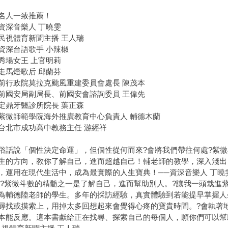
名人一致推薦！
深音樂人 丁曉雯
體育新聞主播 王人瑞
台語歌手 小辣椒
場女王 上官明莉
馬燈歌后 邱蘭芬
政院莫拉克颱風重建委員會處長 陳茂本
安局副局長、前國安會諮詢委員 王偉先
牙醫診所院長 葉正森
師範學院海外推廣教育中心負責人 輔德木蘭
市成功高中教務主任 游經祥
說「個性決定命運」，但個性從何而來?會將我們帶往何處?紫微
生的方向，教你了解自己，進而超越自己！輔老師的教學，深入淺出
，運用在現代生活中，成為最實際的人生寶典！──資深音樂人 丁曉
微斗數的精髓之一是了解自己，進而幫助別人。?讓我一頭栽進紫
為輔德陸老師的學生。多年的採訪經驗，真實體驗到若能提早掌握人
尋找或摸索上，用掉太多回想起來會覺得心疼的寶貴時間。?會執著
本能反應。這本書獻給正在找尋、探索自己的每個人，願你們可以幫