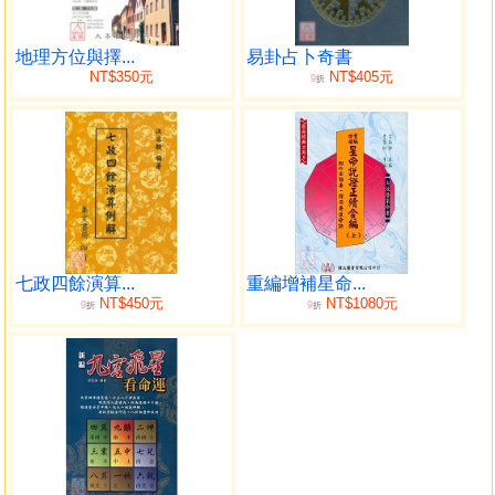
爵星
將星
刃星
地理方位與擇...
易卦占卜奇書
NT$350元
NT$405元
9
神煞
折
萬年書
十二宮分度數相照
立命
立度
十二宮名目次序
限年
出童限行大限
七政四餘演算...
重編增補星命...
定命
NT$450元
NT$1080元
9
9
折
折
行限
命主
經
絡
貫
串
填