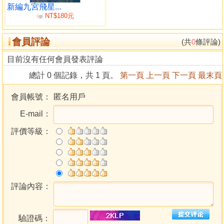
沖
新編九宮飛星...
NT$180元
守
9
折
釣
會員評論
拱
(共
0
條評論)
夾
目前沒有任何會員發表評論
攔截
總計 0 個記錄，共 1 頁。
第一頁
上一頁
下一頁
最末頁
天官等
天官
會員帳號：
匿名用戶
七煞
E-mail：
正財
偏財
評價等級：
傷官
食神
正印
偏印
劫財
評論內容：
元祿
恩難仇用
驗證碼：
官福