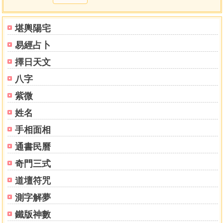
限度
剗度
堪輿陽宅
流年
易經占卜
形氣
餘論
擇日天文
八字
通占大象歷星經二卷
卷上
紫微
原缺文一張
姓名
四輔
手相面相
六甲
鉤陳
通書民曆
王皇
奇門三式
柱下
尚書
道壇符咒
內厨
測字解夢
天床
北斗
鐵版神數