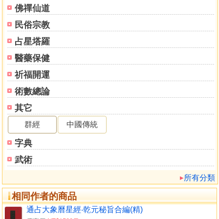
華蓋
佛禪仙道
御女
民俗宗教
天柱
女史
占星塔羅
陰德
醫藥保健
大理
輔星
祈福開運
內階
術數總論
文昌
其它
三公
天槍
群經
中國傳統
傳舍
字典
天厨
天一
武術
太一
所有分類
天牢
角宿
相同作者的商品
天埋
通占大象曆星經‧乾元秘旨合編(精)
執法