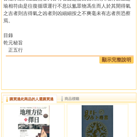
瑜相符由是往復循環運行不息以氳眾物馮生而人於其閒得氣
之吉者則吉得氣之凶者則凶細細按之不爽毫未有志者所恐察
焉。
目錄
乾元秘旨
正五行
變五行
顯示完整說明
正五行之變
變五行之正
日
月
五星四餘
商品標籤
購買過此商品的人還購買過
科名
文星
魁星
三台
金轝