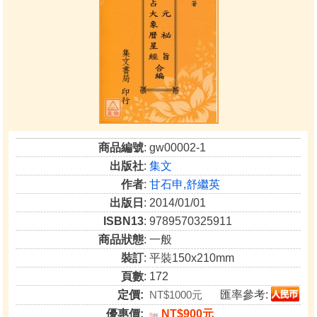
商品編號
: gw00002-1
出版社
:
集文
作者
:
甘石申,舒繼英
出版日
: 2014/01/01
ISBN13
: 9789570325911
商品狀態
: 一般
裝訂
: 平裝150x210mm
頁數
: 172
定價:
NT$1000元
匯率參考:
優惠價:
NT$900元
9
折