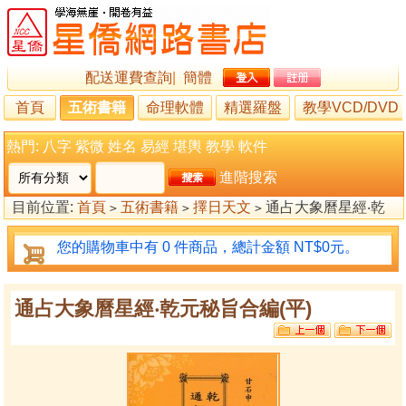
配送運費查詢
|
簡體
首頁
五術書籍
命理軟體
精選羅盤
教學VCD/DVD
熱門:
八字
紫微
姓名
易經
堪輿
教學
軟件
進階搜索
目前位置:
首頁
五術書籍
擇日天文
通占大象曆星經‧乾
>
>
>
元秘旨合編(平)
您的購物車中有 0 件商品，總計金額 NT$0元。
通占大象曆星經‧乾元秘旨合編(平)