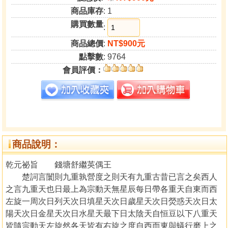
商品庫存
: 1
購買數量
:
商品總價
:
NT$900元
點擊數
: 9764
會員評價：
商品說明：
乾元祕旨 錢塘舒繼英偶王
楚詞言闤則九重孰營度之則天有九重古昔已言之矣西人
之言九重天也日最上為宗動天無星辰每日帶各重天自東而西
左旋一周次日列天次日填星天次日歲星天次日熒惑天次日太
陽天次日金星天次日水星天最下日太陰天自恒豆以下八重天
皆隨宗動天左旋然各天皆有右旋之度自西而東與蟻行磨上之