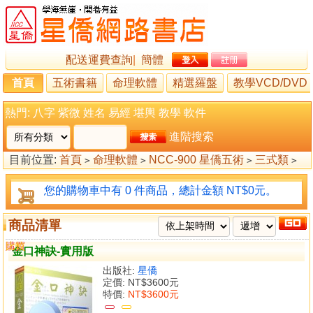
配送運費查詢
|
簡體
首頁
五術書籍
命理軟體
精選羅盤
教學VCD/DVD
熱門:
八字
紫微
姓名
易經
堪輿
教學
軟件
進階搜索
目前位置:
首頁
命理軟體
NCC-900 星僑五術
三式類
>
>
>
>
金口神訣
您的購物車中有 0 件商品，總計金額 NT$0元。
商品清單
購買
比較
金口神訣-實用版
出版社:
星僑
定價:
NT$3600元
特價:
NT$3600元