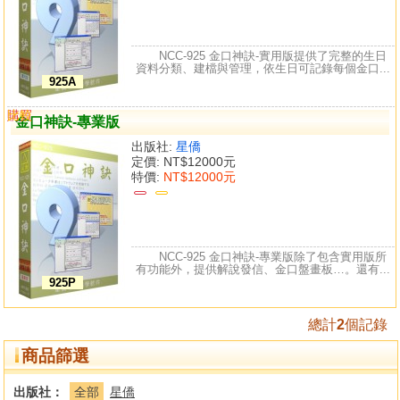
NCC-925 金口神訣-實用版提供了完整的生日
資料分類、建檔與管理，依生日可記錄每個金口...
925A
購買
比較
金口神訣-專業版
出版社:
星僑
定價:
NT$12000元
特價:
NT$12000元
NCC-925 金口神訣-專業版除了包含實用版所
有功能外，提供解說發信、金口盤畫板…。還有...
925P
總計
2
個記錄
商品篩選
出版社：
全部
星僑