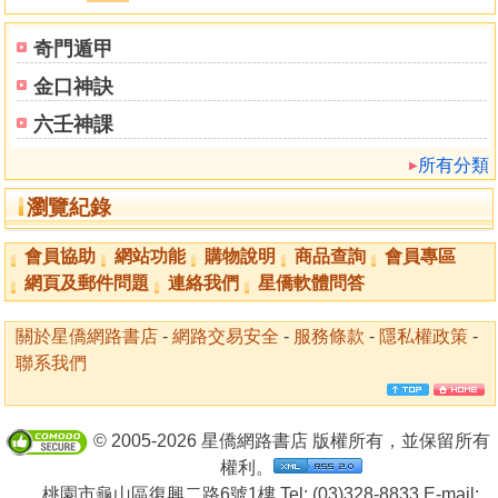
奇門遁甲
金口神訣
六壬神課
所有分類
瀏覽紀錄
會員協助
網站功能
購物說明
商品查詢
會員專區
網頁及郵件問題
連絡我們
星僑軟體問答
關於星僑網路書店
-
網路交易安全
-
服務條款
-
隱私權政策
-
聯系我們
© 2005-2026 星僑網路書店 版權所有，並保留所有
權利。
桃園市龜山區復興二路6號1樓 Tel: (03)328-8833 E-mail: