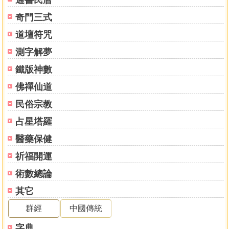
通書民曆
奇門三式
道壇符咒
測字解夢
鐵版神數
佛禪仙道
民俗宗教
占星塔羅
醫藥保健
祈福開運
術數總論
其它
群經
中國傳統
字典