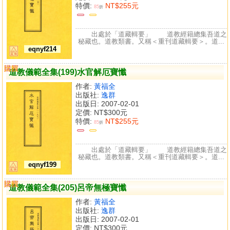
特價:
NT$255元
85
折
出處於「道藏輯要」 道教經籍總集吾道之
秘藏也。道教類書。又稱＜重刊道藏輯要＞。道...
eqnyf214
購買
比較
道教儀範全集(199)水官解厄寶懺
作者:
黃福全
出版社:
逸群
出版日: 2007-02-01
定價:
NT$300元
特價:
NT$255元
85
折
出處於「道藏輯要」 道教經籍總集吾道之
秘藏也。道教類書。又稱＜重刊道藏輯要＞。道...
eqnyf199
購買
比較
道教儀範全集(205)呂帝無極寶懺
作者:
黃福全
出版社:
逸群
出版日: 2007-02-01
定價:
NT$300元