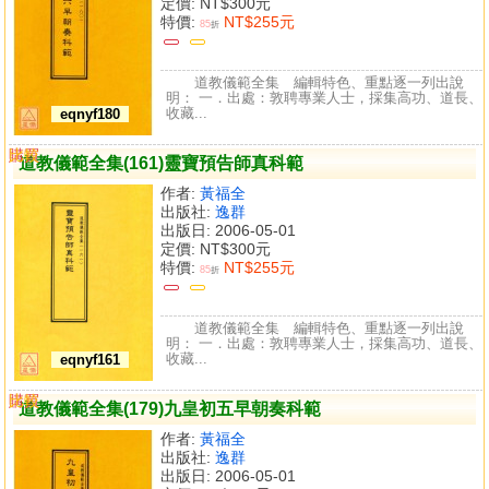
定價:
NT$300元
特價:
NT$255元
85
折
道教儀範全集 編輯特色、重點逐一列出說
明： 一．出處：敦聘專業人士，採集高功、道長、
收藏...
eqnyf180
購買
比較
道教儀範全集(161)靈寶預告師真科範
作者:
黃福全
出版社:
逸群
出版日: 2006-05-01
定價:
NT$300元
特價:
NT$255元
85
折
道教儀範全集 編輯特色、重點逐一列出說
明： 一．出處：敦聘專業人士，採集高功、道長、
收藏...
eqnyf161
購買
比較
道教儀範全集(179)九皇初五早朝奏科範
作者:
黃福全
出版社:
逸群
出版日: 2006-05-01