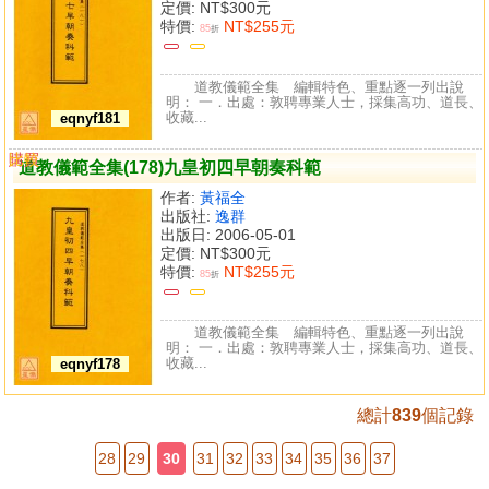
定價:
NT$300元
特價:
NT$255元
85
折
道教儀範全集 編輯特色、重點逐一列出說
明： 一．出處：敦聘專業人士，採集高功、道長、
收藏...
eqnyf181
購買
比較
道教儀範全集(178)九皇初四早朝奏科範
作者:
黃福全
出版社:
逸群
出版日: 2006-05-01
定價:
NT$300元
特價:
NT$255元
85
折
道教儀範全集 編輯特色、重點逐一列出說
明： 一．出處：敦聘專業人士，採集高功、道長、
收藏...
eqnyf178
總計
839
個記錄
28
29
30
31
32
33
34
35
36
37