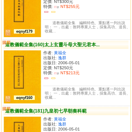
定價:
NT$300元
特價:
NT$255元
85
折
道教儀範全集 編輯特色、重點逐一列出說
明： 一．出處：敦聘專業人士，採集高功、道長、
收藏...
eqnyf179
購買
比較
道教儀範全集(160)太上玄靈斗母大聖元君本...
作者:
黃福全
出版社:
逸群
出版日: 2006-05-01
定價:
NT$250元
特價:
NT$213元
85
折
道教儀範全集 編輯特色、重點逐一列出說
明： 一．出處：敦聘專業人士，採集高功、道長、
收藏...
eqnyf160
購買
比較
道教儀範全集(181)九皇初七早朝奏科範
作者:
黃福全
出版社:
逸群
出版日: 2006-05-01