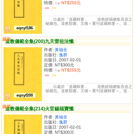
特價:
NT$255元
85
折
出處於「道藏輯要」 道教經籍總集吾道之
秘藏也。道教類書。又稱＜重刊道藏輯要＞。道...
eqnyf186
購買
比較
道教儀範全集(200)九天雷祖法懺
作者:
黃福全
出版社:
逸群
出版日: 2007-02-01
定價:
NT$300元
特價:
NT$255元
85
折
出處於「道藏輯要」 道教經籍總集吾道之
秘藏也。道教類書。又稱＜重刊道藏輯要＞。道...
eqnyf200
購買
比較
道教儀範全集(214)火官錫福寶懺
作者:
黃福全
出版社:
逸群
出版日: 2007-02-01
定價:
NT$300元