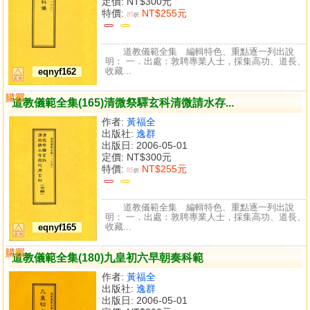
定價:
NT$300元
特價:
NT$255元
85
折
道教儀範全集 編輯特色、重點逐一列出說
明： 一．出處：敦聘專業人士，採集高功、道長、
收藏...
eqnyf162
購買
比較
道教儀範全集(165)清微祭驛玄科清微請水存...
作者:
黃福全
出版社:
逸群
出版日: 2006-05-01
定價:
NT$300元
特價:
NT$255元
85
折
道教儀範全集 編輯特色、重點逐一列出說
明： 一．出處：敦聘專業人士，採集高功、道長、
收藏...
eqnyf165
購買
比較
道教儀範全集(180)九皇初六早朝奏科範
作者:
黃福全
出版社:
逸群
出版日: 2006-05-01