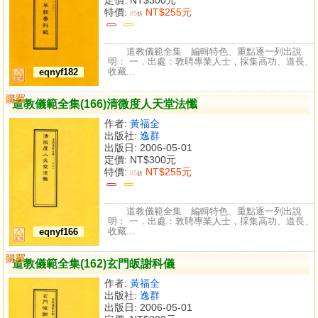
特價:
NT$255元
85
折
道教儀範全集 編輯特色、重點逐一列出說
明： 一．出處：敦聘專業人士，採集高功、道長、
收藏...
eqnyf182
購買
比較
道教儀範全集(166)清微度人天堂法懺
作者:
黃福全
出版社:
逸群
出版日: 2006-05-01
定價:
NT$300元
特價:
NT$255元
85
折
道教儀範全集 編輯特色、重點逐一列出說
明： 一．出處：敦聘專業人士，採集高功、道長、
收藏...
eqnyf166
購買
比較
道教儀範全集(162)玄門皈謝科儀
作者:
黃福全
出版社:
逸群
出版日: 2006-05-01