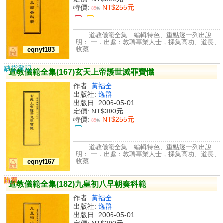
特價:
NT$255元
85
折
道教儀範全集 編輯特色、重點逐一列出說
明： 一．出處：敦聘專業人士，採集高功、道長、
收藏...
eqnyf183
缺貨登記
道教儀範全集(167)玄天上帝護世滅罪寶懺
作者:
黃福全
出版社:
逸群
出版日: 2006-05-01
定價:
NT$300元
特價:
NT$255元
85
折
道教儀範全集 編輯特色、重點逐一列出說
明： 一．出處：敦聘專業人士，採集高功、道長、
收藏...
eqnyf167
購買
比較
道教儀範全集(182)九皇初八早朝奏科範
作者:
黃福全
出版社:
逸群
出版日: 2006-05-01
定價:
NT$300元