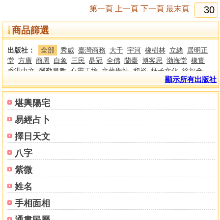
第一頁
上一頁
下一頁
最末頁
商品篩選
出版社：
全部
秀威
臺灣商務
大千
宇河
橡樹林
立緒
居明正
堂
方廣
商周
白象
三民
晶冠
全佛
蘭臺
博客思
渤海堂
橡實
香港中文
彌勒皇教
心靈工坊
文藝學社
和裕
柿子文化
徐福全
顯示所有出版社
樂果文化
嘉豐
大塊文化
晨星
大喜文化
三聯
香港中文大學
香
港中華書局
香港大學
東大
大旗
靈星閣
楊烱山
布克文化
西北
國際
世峰
新銳文創
佛光文化
南天書局
陞運
臺灣玄宗道學文化
堪輿陽宅
研究會
眾生文化
聖經資源中心
華夏
正智
法鼓文化
楓樹林
啟
易經占卜
示
有鹿文化
天恩
海明禪寺
華藏淨宗學會
南天
逸群
聚賢館
瑞
成
竹林
知青
大山
集文
進源
益群
大展
文國
大元
世一
春光
擇日天文
方智
時報
博揚
老古
新文豐
正一善書
心一堂
新智
元氣齋
文
八字
津
名師
裕文堂
靝巨
勝青堂
紫微
姓名
手相面相