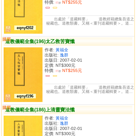
特價:
NT$255元
85
折
出處於「道藏輯要」 道教經籍總集吾道之
秘藏也。道教類書。又稱＜重刊道藏輯要＞。道...
eqnyf202
購買
比較
道教儀範全集(196)太乙救苦寶懺
作者:
黃福全
出版社:
逸群
出版日: 2007-02-01
定價:
NT$300元
特價:
NT$255元
85
折
出處於「道藏輯要」 道教經籍總集吾道之
秘藏也。道教類書。又稱＜重刊道藏輯要＞。道...
eqnyf196
購買
比較
道教儀範全集(186)上清靈寶法懺
作者:
黃福全
出版社:
逸群
出版日: 2007-02-01
定價:
NT$300元