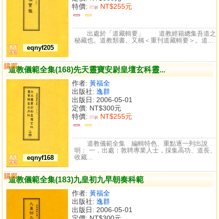
特價:
NT$255元
85
折
出處於「道藏輯要」 道教經籍總集吾道之
秘藏也。道教類書。又稱＜重刊道藏輯要＞。道...
eqnyf205
購買
比較
道教儀範全集(168)先天靈寶安尉皇壇玄科靈...
作者:
黃福全
出版社:
逸群
出版日: 2006-05-01
定價:
NT$300元
特價:
NT$255元
85
折
道教儀範全集 編輯特色、重點逐一列出說
明： 一．出處：敦聘專業人士，採集高功、道長、
收藏...
eqnyf168
購買
比較
道教儀範全集(183)九皇初九早朝奏科範
作者:
黃福全
出版社:
逸群
出版日: 2006-05-01
定價:
NT$300元