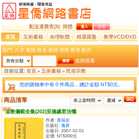
配送運費查詢
|
簡體
首頁
五術書籍
命理軟體
精選羅盤
教學VCD/DVD
熱門:
八字
紫微
姓名
易經
堪輿
教學
軟件
進階搜索
目前位置:
首頁
五術書籍
民俗宗教
>
>
您的購物車中有 0 件商品，總計金額 NT$0元。
商品清單
購買
比較
道教儀範全集(202)至德歲君法懺
作者:
黃福全
出版社:
逸群
出版日: 2007-02-01
定價:
NT$300元