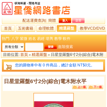
配送運費查詢
|
簡體
首頁
五術書籍
命理軟體
精選羅盤
教學VCD/DVD
熱門:
八字
紫微
姓名
易經
堪輿
教學
軟件
進階搜索
目前位置:
首頁
精選羅盤
日星堂羅盤6寸2分(綜合)電木附
>
>
水平
您的購物車中有 0 件商品，總計金額 NT$0元。
日星堂羅盤6寸2分(綜合)電木附水平