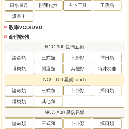
風水量尺
開運化煞
占卜工具
工藝品
護身卡
教學VCD/DVD
命理軟體
NCC-900 星僑五術
論命類
三式類
卜卦類
擇日類
堪輿類
開運類
其他類
特殊功能
NCC-T00 星僑Touch
論命類
三式類
卜卦類
擇日類
堪輿類
其他類
NCC-A00 星僑易學
論命類
三式類
卜卦類
擇日類