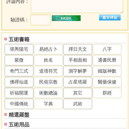
評論內容：
驗證碼：
五術書籍
堪輿陽宅
易經占卜
擇日天文
八字
紫微
姓名
手相面相
通書民曆
奇門三式
道壇符咒
測字解夢
鐵版神數
佛禪仙道
民俗宗教
占星塔羅
醫藥保健
祈福開運
術數總論
其它
群經
中國傳統
字典
武術
精選羅盤
五術用品