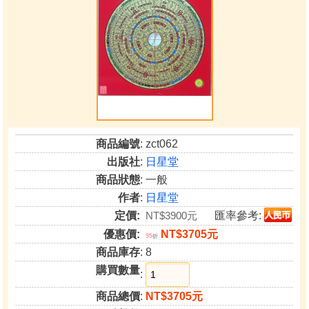
商品編號
: zct062
出版社
:
日星堂
商品狀態
: 一般
作者
:
日星堂
定價:
NT$3900元
匯率參考:
優惠價:
NT$3705元
95
折
商品庫存
: 8
購買數量
:
商品總價
:
NT$3705元