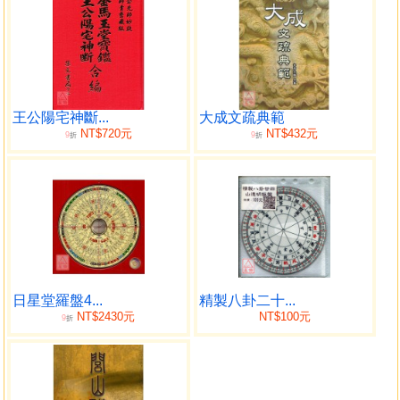
王公陽宅神斷...
大成文疏典範
NT$720元
NT$432元
9
9
折
折
日星堂羅盤4...
精製八卦二十...
NT$2430元
NT$100元
9
折