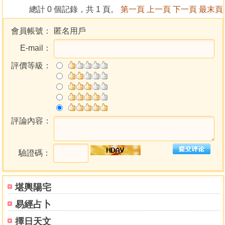
總計 0 個記錄，共 1 頁。
第一頁
上一頁
下一頁
最末頁
第一章 陽宅聚總論
第二章 陽宅氣相論
會員帳號：
匿名用戶
第三章 陽宅四時氣相論
E-mail：
第四章 陽宅氣相五行
第五章 陽宅納氣
評價等級：
第三篇 認識羅經
第一章 認識先天八卦
第一節 先天八卦圖
第二節 先天八卦次序
第三節 先天八卦方位
評論內容：
第四節 先天八卦五行
第五節 先天八卦取象
驗證碼：
第六節 先天八卦相錯
第二章 認識後天八卦
第一節 後天八卦圖
堪輿陽宅
第二節 後天八卦方位
易經占卜
第三節 後天八卦五行
第四節 後天八卦象數
擇日天文