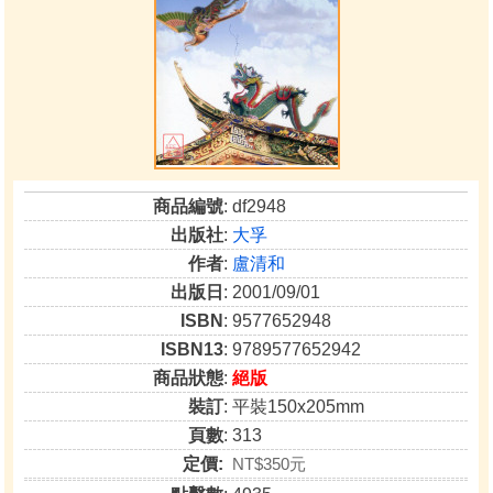
商品編號
: df2948
出版社
:
大孚
作者
:
盧清和
出版日
: 2001/09/01
ISBN
: 9577652948
ISBN13
: 9789577652942
商品狀態
:
絕版
裝訂
: 平裝150x205mm
頁數
: 313
定價:
NT$350元