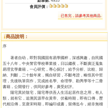
點擊數
: 4935
會員評價：
已售完，請參考其他商品.
商品說明：
序
著者自幼，即對我國固有易學國粹，深感興趣，自民國
五十八年，中央警官學校畢業後，日以繼夜，不斷廣泛蒐集
易理玄學書籍，一心研究，專心探討，給予分析、比較、歸
納、判斷，二十餘年來，獨自研習，不斷考證，略悟其中哲
理，先後執筆寫作，完成姓名學、命理學、勘輿學等十二冊
書籍，公開發行，供同好參考，廣受好評。
陽宅異於陰宅，陽宅專供吾人生活起居作息之用，有人
類，就有它，追溯其源早在黃帝、伏羲時期，即有口傳，歷
代相沿傳，至唐宋時期，即編印成書，留傳迄今，絕非無稽