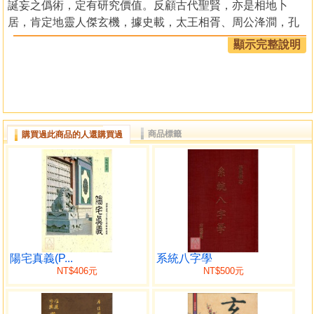
誕妄之僞術，定有研究價值。反顧古代聖賢，亦是相地卜
居，肯定地靈人傑玄機，據史載，太王相胥、周公洚澗，孔
子相宅兆……等皆是，相地卜居，歷代帝王，宮殿建築，乃
顯示完整說明
不例外。援古證今，並非僞僻之說，不宜輕忽之。著者懷著
一顆赤潔善心，秉持服務心態，造福人群之精神，撰繕本
書，願以所學，與諸同好，相共勉，弘揚國粹，使易學永垂
不傾，進而大放光明。光陰。夫陽宅學術，意深理奧，且具
玄秘性，最切於人事。先賢創造陽宅學術，上應天象，風和
商品標籤
購買過此商品的人還購買過
日麗，下察地脈，山川靈氣擇吉卜居。凡陽宅之盛衰休咎，
相關家業子孫之興廢，而陽宅吉凶，藏乎天地形勢，禍福得
失，藏乎天地形勢，禍福得失，藏乎方位五行，二者相互配
合得當，始爲吉屋，不可偏廢，吾人求好心切，千里延聘名
師，覆相家宅，目的在驅吉避凶。反觀，一些淺學俗夫，爲
人相宅，一登堂門，身處屋內，不察屋外形勢造局刑殺，即
取羅經一格，遽斷全宅隆興、休咎與災祥，定其消長。所學
不多，善加訛謊，喜好吹噓，標新立異，以藏秘宗而自耀，
陽宅真義(P...
系統八字學
NT$406元
NT$500元
以得眞人秘傳而自高，其功力，能發古人所未發，能作聖人
所未作，能給人一觸即發，永享功名富貴，焉能有準，不愧
愚人聘庸師，自誤自欺，未享福先招禍。爲人師者，要博學