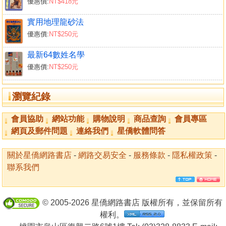
優惠價:
NT$418元
第二章 陽宅門向
實用地理龍砂法
第一節 陽宅門向總論
優惠價:
NT$250元
第二節 陽宅門向分論
第三章 陽宅房床
最新64數姓名學
第一節 房床門要論
優惠價:
NT$250元
第二節 三元八宅命宮論房床
第三節 遊年八宅命宮論房床
瀏覽紀錄
第四節 陽宅床門吉凶定局
第五節 分房
會員協助
網站功能
購物說明
商品查詢
會員專區
第四章 陽宅造灶
網頁及郵件問題
連絡我們
星僑軟體問答
第一節 陽宅造灶要論
第二節 三元年命造灶法
關於星僑網路書店
-
網路交易安全
-
服務條款
-
隱私權政策
-
第三節 三元年命造灶斷訣
聯系我們
第四節 三元年命造灶辨正疏
第五節 陽宅大全造灶法
第六節 陽宅十書造灶法
© 2005-2026 星僑網路書店 版權所有，並保留所有
第七節 陽宅十書火唵說
權利。
第五章 香火祠堂