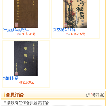
一貫，好學不倦，透解眞理，爲人覆宅，庶克吉凶分明，證
驗如神，而不犯自欺欺人。余流覽山川名勝，爲人相宅造
葬，不下數百次，所論吉凶禍福，十應八九，富貴人家，陽
宅風水之美，自不待言，反之貧賤人家，陽宅風水之醜，所
受遺害，不可勝一言，不可不慎。
准提修法顯密...
玄空秘旨註解
本書匯集陽宅學術精華，闡發陽宅學術理氣與形勢，詞
NT$238元
NT$255元
95
85
折
折
句淺顯易學，可資實用，吉凶瞭如指掌，可自爲謀，不煩再
求教於人，是一本有研究參考之書籍，願有究興趣者，詳加
探討，加以運用，發揮良知，貢獻己力，造福人群，共同建
立富足安康社會。然學海無止，尚祈諸前輩，賜教匡正，共
勉共勵，以揚國粹。
歲次
癸酉年孟冬
盧清和序
增刪卜易
NT$1200元
目錄
會員評論
(共
0
條評論)
第一篇 陽宅緒論
目前沒有任何會員發表評論
第二篇 陽宅氣論