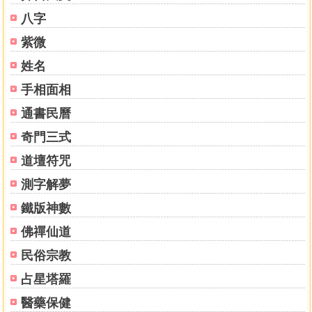
第五節 後天八卦相錯
八字
第六節 八卦配男女
第七節 二十四山屬卦方位
紫微
第八節 二十四山正五行
姓名
第九節 二十四山雙山五行
手相面相
第十節 羅經三針
第三章 定陽宅中宮法
通書民曆
第四篇 陽宅形勢
奇門三式
第一章 陽宅龍法
第一節 山地陽宅龍法
道壇符咒
第二節 平洋陽宅龍法
測字解夢
第二章 陽宅砂法
第一節 陽宅砂法總論
鐵版神數
第二節 楊公筠松認砂法
佛禪仙道
第三節 司馬頭陀認砂法
民俗宗教
第四節 賴公布衣撥砂法
第五節 陽宅凶砂圖
占星塔羅
第三章 陽宅水法
醫藥保健
第一節 陽宅水法總論