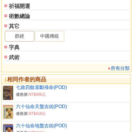
第二節 三苀局水法
祈福開運
第三節 楊公九星水法
術數總論
第四節 四經三合水法
其它
第五節 陽宅基形
第六節 陽宅造形
群經
中國傳統
第七節 樹木
字典
第八節 巷道
第九節 池塘
武術
第十節 圍牆
所有分類
第十一節 橋
第十二節 廟
相同作者的商品
第十三節 塔
七政四餘直斷祿命(POD)
第十四節 陰溝
優惠價:
NT$406元
第十五節 門樓
第五篇 陽宅理氣
六十仙命天盤吉凶(POD)
第一章 男女命宮與卦宅
優惠價:
NT$418元
第一節 男女命宮定卦宅
第二節 男女生命定卦宮
六十仙命地盤吉凶(POD)
第三節 男女命宮與卦宅吉凶定局