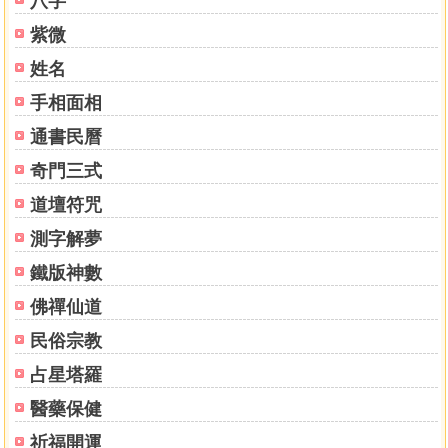
八字
紫微
姓名
手相面相
通書民曆
奇門三式
道壇符咒
測字解夢
鐵版神數
佛禪仙道
民俗宗教
占星塔羅
醫藥保健
祈福開運