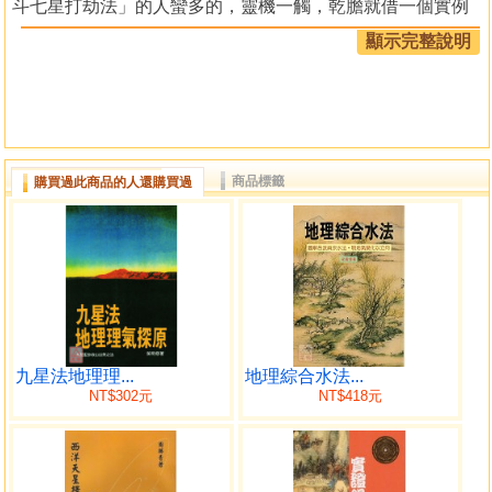
斗七星打劫法」的人蠻多的，靈機一觸，乾膽就借一個實例
去說明「北斗七星打劫法」的來龍去脈，它的實際效用，以
顯示完整說明
及「北斗七星打劫法」在佈局上的考慮。
「北斗七星」與中國術數似乎是結上了一個不解之緣，
當我們翻開任何一本中國術數的書籍時，幾乎都有提及北斗
七星，而且都是指紫微垣外七顆比較明亮的，容易識別的，
組成斗杓形狀的星座Asterism，中國星名分別稱為北斗一
商品標籤
購買過此商品的人還購買過
（天樞），北斗二（天璇），北斗三（天璣），北斗四（天
權），北斗五（玉衡），北斗六（開陽），北斗七（搖
光）。
．．．．．．．．．．．．．．．．．．．．．．．．．
目錄
北斗七星打劫案例
九星法地理理...
地理綜合水法...
NT$302元
NT$418元
北斗七星打劫古義
四庫全書所載的解釋
蔣大鴻地理辨正的解釋
章仲山地理辨正直解的解釋