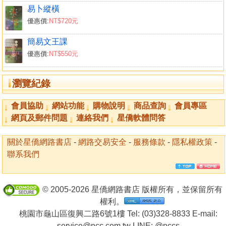
易卜縱橫
優惠價:
NT$720元
簡易文王課
優惠價:
NT$550元
瀏覽紀錄
會員協助
網站功能
購物說明
商品查詢
會員專區
網頁及郵件問題
連絡我們
星僑軟體問答
關於星僑網路書店
-
網路交易安全
-
服務條款
-
隱私權政策
-
聯系我們
© 2005-2026 星僑網路書店 版權所有，並保留所有
權利。
桃園市龜山區復興二路6號1樓 Tel: (03)328-8833 E-mail:
service@ncc.com.tw LINE:
@nccs