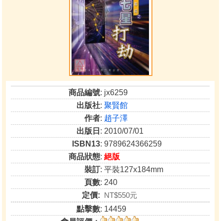
商品編號
: jx6259
出版社
:
聚賢館
作者
:
趙子澤
出版日
: 2010/07/01
ISBN13
: 9789624366259
商品狀態
:
絕版
裝訂
: 平裝127x184mm
頁數
: 240
定價:
NT$550元
點擊數
: 14459