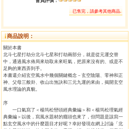
會員評價：
已售完，請參考其他商品.
商品說明：
關於本書
北斗七星打劫分北斗七星和打劫兩部分，就是從元運交替
中，通過風水佈局來劫取未來旺氣，把原來沒有的、或是不
足夠的東西弄到手。
本書還介紹玄空風水中幾個關鍵概念－玄空陰陽、零神和正
神、父母三般卦、收山出煞訣和三元九運的來由，揭開玄空
風水理論的真貌。
序
一口氣寫了＜楊筠松巒頭經典彙編＞和＜楊筠松理氣經
典彙編＞以後，寫風水題材的癮頭也來了，但問題是該寫一
點玄空風水中的什麼題目才好呢？幸好發現在網上討論「北