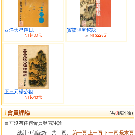
父母三般卦註釋
引證父母三般卦
北斗七星打劫法
零正二神
西洋天星擇日...
實證陽宅秘訣
斗轉星移
NT$400元
NT$225元
9
折
先決條件
三元九運
兩片牙運
實際意義
局考慮
收山出煞
三元流轉
北斗七星打劫局之地逸
正三元楊公祖...
NT$348元
八運之北斗七星打劫
附錄 八運二十四山向之星盤
會員評論
圖表索引
(共
0
條評論)
附圖
目前沒有任何會員發表評論
附表
總計 0 個記錄，共 1 頁。
第一頁
上一頁
下一頁
最末頁
參考書目