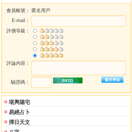
會員帳號：
匿名用戶
E-mail：
評價等級：
評論內容：
驗證碼：
堪輿陽宅
易經占卜
擇日天文