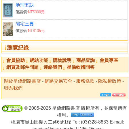
地理五訣
優惠價:
NT$300元
陽宅三要
優惠價:
NT$135元
瀏覽紀錄
會員協助
網站功能
購物說明
商品查詢
會員專區
網頁及郵件問題
連絡我們
星僑軟體問答
關於星僑網路書店
-
網路交易安全
-
服務條款
-
隱私權政策
-
聯系我們
© 2005-2026 星僑網路書店 版權所有，並保留所有
權利。
桃園市龜山區復興二路6號1樓 Tel: (03)328-8833 E-mail:
service@ncc.com.tw LINE:
@nccs