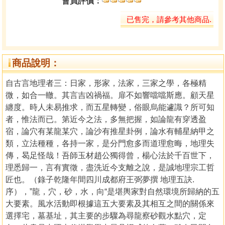
會員評價：
已售完，請參考其他商品.
商品說明：
自古言地理者三：日家，形家，法家，三家之學，各極精
微，如合一轍。其言吉凶禍福。扉不如響噹噹斯應。顧天星
纏度。時人未易推求，而五星轉變，俗眼烏能遽識？所可知
者，惟法而已。第近今之法，多無把握，如論龍有穿透盈
宿，論穴有某龍某穴，論沙有推星卦例，論水有輔星納甲之
類，立法種種，各持一家，是分門愈多而道理愈晦，地理失
傳，曷足怪哉！吾師玉材趙公獨得曾，楊心法於千百世下，
理悉歸一，言有實徵，盡洗近今支離之說，是誠地理宗工哲
匠也。（錄子乾隆年間四川成都府王弼夢撰 地理五訣.
序），”龍，穴，砂，水，向“是堪輿家對自然環境所歸納的五
大要素。風水活動即根據這五大要素及其相互之間的關係來
選擇宅，墓基址，其主要的步驟為尋龍察砂觀水點穴，定