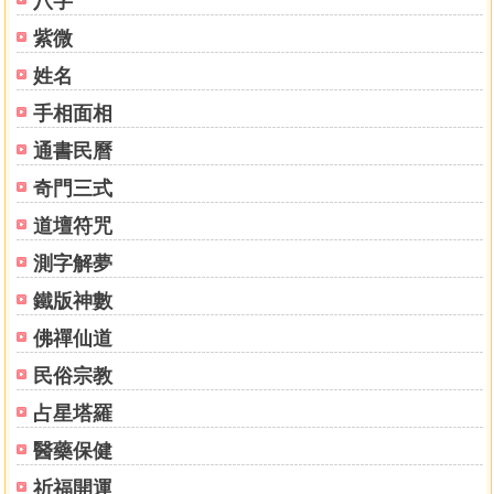
八字
紫微
姓名
手相面相
通書民曆
奇門三式
道壇符咒
測字解夢
鐵版神數
佛禪仙道
民俗宗教
占星塔羅
醫藥保健
祈福開運