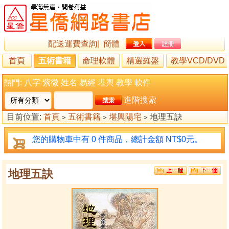
配送運費查詢
|
簡體
首頁
五術書籍
命理軟體
精選羅盤
教學VCD/DVD
熱門:
八字
紫微
姓名
易經
堪輿
教學
軟件
進階搜索
目前位置:
首頁
五術書籍
堪輿陽宅
地理五訣
>
>
>
您的購物車中有 0 件商品，總計金額 NT$0元。
地理五訣