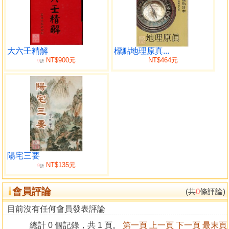
五辨吉凶進神退神
六卷
向分四局龍水配合
七卷
大六壬精解
標點地理原真...
十二水口吉凶斷根
NT$900元
NT$464元
9
折
八卷
平洋要訣後附舊集
大唐黃砂應先師地理神經三字經
論相地法
論龍
論穴
論砂
論水
陽宅三要
NT$135元
論明堂 石水法不言星卦
9
折
會員評論
(共
0
條評論)
目前沒有任何會員發表評論
總計 0 個記錄，共 1 頁。
第一頁
上一頁
下一頁
最末頁