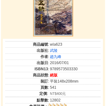
商品編號
: wla623
出版社
:
武陵
作者
:
趙九峰
出版日
: 2016/07/01
ISBN13
: 9789573503330
商品狀態
:
絕版
裝訂
: 平裝148x208mm
頁數
: 541
定價:
NT$400元
點擊數
: 12802