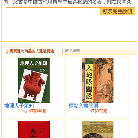
向。此書是中國古代堪輿學中最具權威的名著，雖在民間久
負盛譽，但多為聽說，珍本少見，一般學“風水地理”只學到一
顯示完整說明
般方法讀者若精研該書即可觀其全貌。掌握地理實質，對周
邊環境產生真意。
目 錄
商品標籤
購買過此商品的人還購買過
予有地理五訣，一部共八危，陽宅三要，一部共四卷，
但地理條目甚繁，殊難盡錄，今僅開其大端已耳。
一卷
五行歌訣羅盤學法
二卷
論龍生旺死絕形
三卷
地理人子須知
標點入地眼圖...
NT$340元
NT$372元
85
穴分陰陽富貴貧賤
折
四卷
砂形貴賤得位夫位
五卷