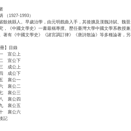
者
 （1927-1993）
省餘姚縣人。早歲治學，由元明戲曲入手，其後擴及漢魏詩賦、魏晉
究，《中國文學史》一書最稱專擅。歷任臺灣大學中國文學系教授兼
。著有《中國文學史》《諸宮調訂律》《唐詩散論》等多種論著，另
 冊】目錄
一 宣公上
二 宣公下
三 成公上
四 成公下
五 襄公一
六 襄公二
七 襄公三
八 襄公四
九 襄公五
十 襄公六
後記