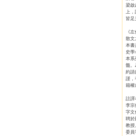
梁啟
上，
皆足
《左
散文
本書
史學
本系
髓。
約請
謹，
籍權
註譯
李宗侗
字文
聘於
教授
委員