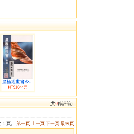
皇極經世書今...
NT$1044元
(共
0
條評論)
 1 頁。
第一頁
上一頁
下一頁
最末頁