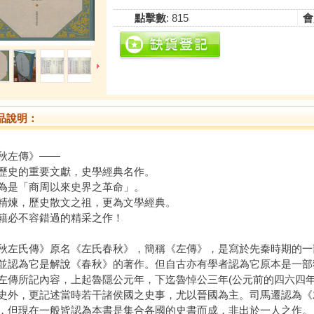
點擊數
: 815
會
品說明：
秋左傳》——
歷史的重要文獻，史學經典名作。
為是「商周以來史界之革命」。
精煉，歷史散文之祖，更為文學經典。
籍必不容錯過的精采之作！
秋左氏傳》原名《左氏春秋》，簡稱《左傳》，是寫於先秦時期的一
並認為它是解說《春秋》的著作。但自古亦有學者認為它原本是一部
左傳所記內容，上起魯隱公元年，下迄魯悼公三年(公元前的四六四年
史外，更記述當時若干諸侯國之史事，尤以晉國為主。司馬遷認為《
，但現在一般皆認為本書是集合各國的史書而成，非出於一人之作。