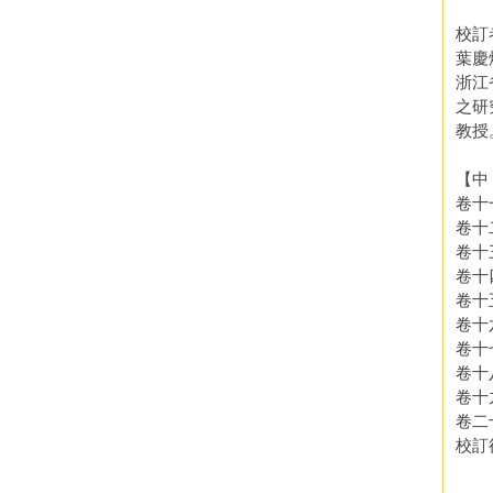
校訂
葉慶炳
浙江
之研
教授
【中
卷十
卷十
卷十
卷十
卷十
卷十
卷十
卷十
卷十
卷二
校訂