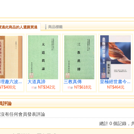
商品標籤
買過此商品的人還購買過
理趣六波...
大道真諦
三教真傳
皇極經世書今...
NT$400元
NT$342元
NT$618元
NT$464元
95
95
折
折
員評論
前沒有任何會員發表評論
總計 0 個記錄，共