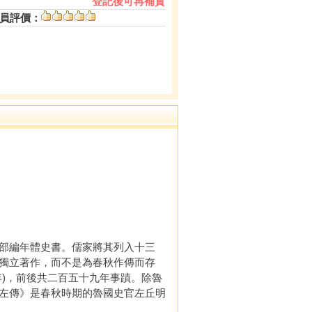
登記後可再補貨
員評價：
部編年體史書。儒家將其列入十三
獨立著作，而不是為春秋作傳而存
)，前後共二百五十九年事蹟。除魯
左傳》是春秋時期的魯國史官左丘明