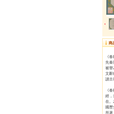
商
《春
先秦
被譽
文辭
讀古
《春
經，
在。
國歷
所著