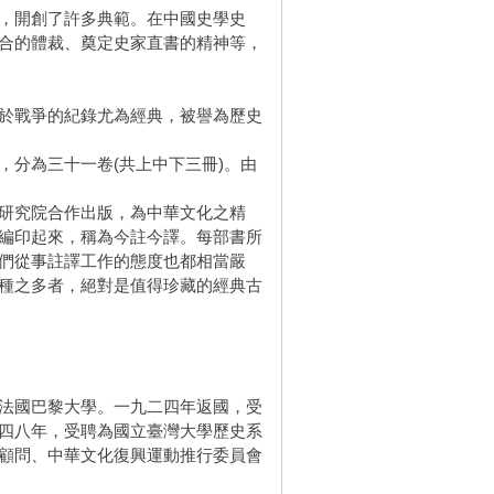
，開創了許多典範。在中國史學史
合的體裁、奠定史家直書的精神等，
於戰爭的紀錄尤為經典，被譽為歷史
分為三十一卷(共上中下三冊)。由
研究院合作出版，為中華文化之精
編印起來，稱為今註今譯。每部書所
們從事註譯工作的態度也都相當嚴
種之多者，絕對是值得珍藏的經典古
法國巴黎大學。一九二四年返國，受
四八年，受聘為國立臺灣大學歷史系
顧問、中華文化復興運動推行委員會