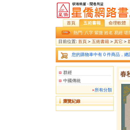
首頁
五術書籍
命理軟體
熱門:
八字
紫微
姓名
易經
堪
目前位置:
首頁
>
五術書籍
>
其它
>
您的購物車中有 0 件商品，總計
群經
春
中國傳統
所有分類
瀏覽紀錄