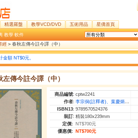
精選羅盤
教學VCD/DVD
五術用品
星僑首頁
輿
教學
軟件
群經
>
春秋左傳今註今譯（中）
金額 NT$0元。
秋左傳今註今譯（中）
商品編號
: cptw2241
作者
:
李宗侗(註釋者)、葉慶炳(校訂者)
ISBN13
: 9789570524376
裝訂
: 精裝180x239mm
定價:
NT$700元
優惠價:
NT$700元