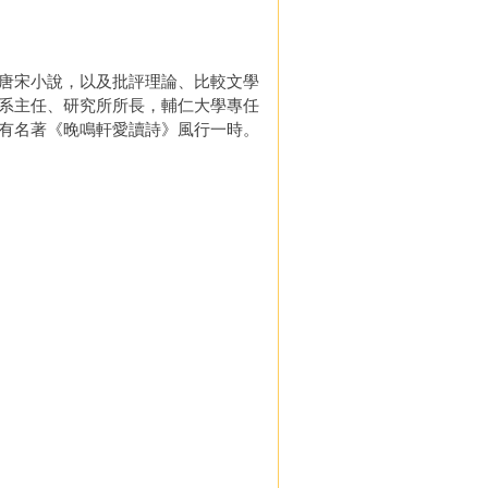
唐宋小說，以及批評理論、比較文學
系主任、研究所所長，輔仁大學專任
有名著《晚鳴軒愛讀詩》風行一時。