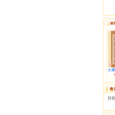
購
大乘
會
目