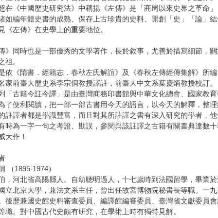
超在《中國歷史研究法》中稱揚《左傳》是「商周以來史界之革命」
諸如編年體史書的成熟、保存上古珍貴的史料、開創「史」「論」結
見《左傳》在史學上的重要地位。
傳》同時也是一部優秀的文學著作，長於敘事，尤善於描寫細節，關
之祖。
是依《隋書．經籍志．春秋左氏解誼》及《春秋左傳經傳集解》所編，
名家前臺大歷史系李宗侗教授譯註，前臺大中文系葉慶炳教授校訂。
列「古籍今註今譯」是由臺灣商務印書館與中華文化總會、國家教育
為了便利閱讀，把一部一部古書用今天的語言，以今天的解釋，整理
的註譯者都是學識豐富，而且對其所註譯之書有深入研究的學者，他
有時為一字一句之考證、勘誤，參閱與該註譯之古籍有關書典達數十
威大作！
者
 （1895-1974）
伯，河北省高陽縣人。自幼聰明過人，十七歲時到法國留學，畢業於
國立北京大學，兼法文系主任，曾出任故宮博物院秘書長等職。一九
。後歷兼國史館史料審查委員、編譯館編審委員、臺灣省文獻委員會
等職。對中國古代史頗有研究，在學術上時有獨特見解。