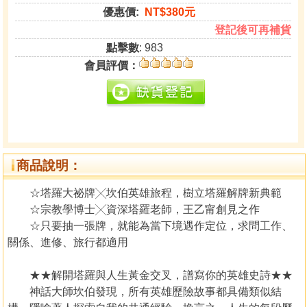
優惠價:
NT$380元
登記後可再補貨
點擊數
: 983
會員評價：
商品說明：
☆塔羅大祕牌╳坎伯英雄旅程，樹立塔羅解牌新典範
☆宗教學博士╳資深塔羅老師，王乙甯創見之作
☆只要抽一張牌，就能為當下境遇作定位，求問工作、
關係、進修、旅行都適用
★★解開塔羅與人生黃金交叉，譜寫你的英雄史詩★★
神話大師坎伯發現，所有英雄歷險故事都具備類似結