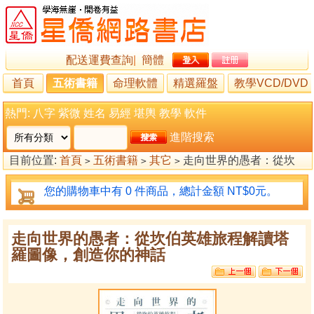
配送運費查詢
|
簡體
首頁
五術書籍
命理軟體
精選羅盤
教學VCD/DVD
熱門:
八字
紫微
姓名
易經
堪輿
教學
軟件
進階搜索
目前位置:
首頁
五術書籍
其它
走向世界的愚者：從坎
>
>
>
伯英雄旅程解讀塔羅圖像，創造你的神話
您的購物車中有 0 件商品，總計金額 NT$0元。
走向世界的愚者：從坎伯英雄旅程解讀塔
羅圖像，創造你的神話