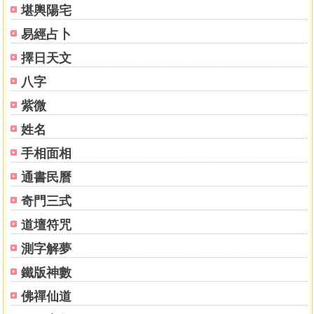
2.占卜自己的英雄神話
堪輿陽宅
為何需要用英雄神話進行塔羅占卜？
易經占卜
英雄神話的占卜方法
塔羅愚者的十二階段英雄旅程
擇日天文
八字
第二部愚者的英雄旅程
紫微
1.第一站：平凡世界
姓名
0.愚者
手相面相
2.第二站：冒險的召喚
通書民曆
Ⅰ.魔術師
奇門三式
Ⅱ.女祭司
道壇符咒
3.第三站：拒絕召喚
測字解夢
Ⅲ.皇后
Ⅳ.皇帝
鐵版神數
佛禪仙道
4.第四站：遇見導師