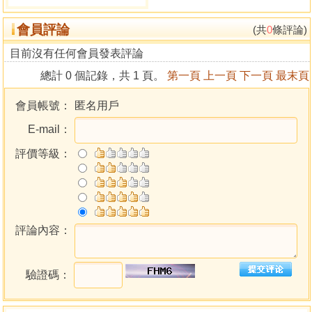
的神話》。
會員評論
(共
0
條評論)
目錄
目前沒有任何會員發表評論
∣推薦序1∣未知大地中指引前進的羅盤／蔡怡佳
總計 0 個記錄，共 1 頁。
第一頁
上一頁
下一頁
最末頁
∣推薦序2∣享受每個選擇背後的豐盛意義／何佳瑞
∣推薦序3∣樹立塔羅解牌新典範／鐘穎
會員帳號：
匿名用戶
∣推薦序4∣最偉大的英雄之旅，最平凡的日常修煉／林晴晴
E-mail：
∣導言∣讓塔羅占卜幫助你成為生命的英雄
評價等級：
第一部塔羅大祕牌裡的英雄旅程
1.英雄神話與偉特塔羅大祕牌
故事與意義
評論內容：
英雄神話的歷險結構
偉特塔羅牌裡的英雄旅程
驗證碼：
為何使用偉特塔羅牌？