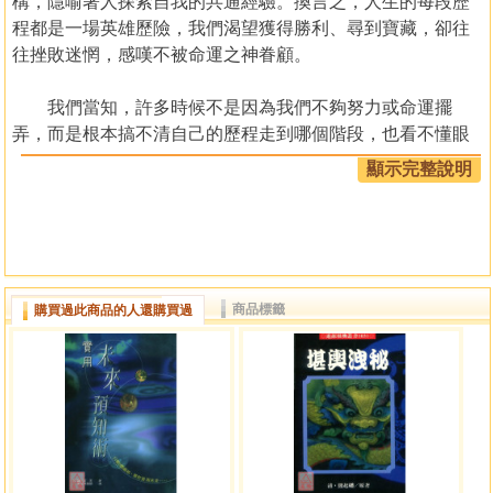
構，隱喻著人探索自我的共通經驗。換言之，人生的每段歷
程都是一場英雄歷險，我們渴望獲得勝利、尋到寶藏，卻往
往挫敗迷惘，感嘆不被命運之神眷顧。
我們當知，許多時候不是因為我們不夠努力或命運擺
弄，而是根本搞不清自己的歷程走到哪個階段，也看不懂眼
前事態的深層意義，無從跨越關卡升級。
顯示完整說明
本書將帶我們突破這個困境。
作者、資深塔羅老師王乙甯完成了一項創舉，結合塔羅
大祕牌與坎伯英雄旅程階段，創造了一套超越禍福、解開人
商品標籤
購買過此商品的人還購買過
生困境的占問技法。她發現，從第一張愚者牌到最後一張世
界牌，塔羅牌傳神地表達了英雄各階段的考驗。只要抽一張
牌，任何人都能為當下所進行的事找到在英雄旅程中的定
位，並透過書中接地氣又自帶療癒力的牌意解說，與牌卡的
瑰麗圖像心神交會，茅塞頓開。
與其被動被命運牽往不想去的地方，不如主動洞悉處