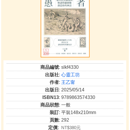
商品編號
: slkf4330
出版社
:
心靈工坊
作者
:
王乙甯
出版日
: 2025/05/14
ISBN13
: 9789863574330
商品狀態
: 一般
裝訂
: 平裝148x210mm
頁數
: 292
定價:
NT$380元