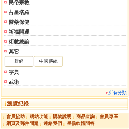
民俗宗教
Ⅴ.教皇
Ⅵ.戀人
占星塔羅
醫藥保健
5.第五站：跨越第一道門檻
Ⅶ.戰車
祈福開運
Ⅷ.力量
術數總論
其它
6.第六站：試煉之路
Ⅸ.隱士
群經
中國傳統
Ⅹ.命運之輪
字典
7.第七站：逼近洞穴深處
武術
Ⅺ.正義
所有分類
Ⅻ.倒吊人
瀏覽紀錄
8.第八站：苦難折磨
XIII.死神
會員協助
網站功能
購物說明
商品查詢
會員專區
XIV.節制
網頁及郵件問題
連絡我們
星僑軟體問答