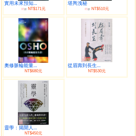
境，掌握通往夢想的方向。這本書，幫助每位讀者透過簡單
實用未來預知...
堪輿洩秘
NT$171元
NT$510元
95
85
易學的方法體察自身，在生活大小事中看見召喚，成為自己
折
折
的英雄。
作者簡介
王乙甯
輔仁大學宗教學博士。在韓國出生的華人，曾在世界宗
教博物館工作，學習博物館教育、展覽、宗教建築、生命教
育等領域知識，並開始廣泛閱讀宗教與塔羅相關書籍。工作
奧修脈輪能量...
從眉壽到長生...
期間進入輔仁大學宗教所進行塔羅研究並完成碩士論文，從
NT$680元
NT$530元
自我成長的觀點論述了塔羅占卜的應用特色。後於輔仁大學
宗教所持續進行塔羅占卜與心靈療癒的博士研究，同時擔任
生命教育專業發展中心培力委員，投入校園的生命教育推廣
工作。
目前持續在斜槓塔羅Podcast推廣身心靈成長的占卜應
用，也以「塔羅的奇幻旅程」之名開辦塔羅學習系列課程。
著有《敘事塔羅：運用塔羅圖像展開與自我對話的生命敘
事，讓身心靈在困境中成長，走出屬於自己的幸福之道》、
靈學：揭開人...
NT$450元
《走向世界的愚者：從坎伯英雄旅程解讀塔羅圖像，創造你