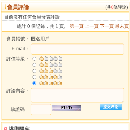
會員評論
幸。
(共
0
條評論)
目前沒有任何會員發表評論
目錄
總計 0 個記錄，共 1 頁。
第一頁
上一頁
下一頁
最末頁
第一章 公司行號取名基本認識
會員帳號：
匿名用戶
E-mail：
第二章 取名便覽
評價等級：
壹、有限公司取名格式
(一)屬金行業有限公司取名便覽(勿火)
(二)屬水行業有限公司取名便覽(勿土)
(三)屬火行業有限公司取名便覽(勿水)
(四)屬土行業有限公司取名便覽(勿木)
評論內容：
(五)屬木行業有限公司取名便覽(勿金)
貳、股份有限公司取名格式
驗證碼：
(一)屬木行業股份有限公司取名便覽(勿金)
(二)屬火行業股份有限公司取名便覽(勿水)
(三)屬土行業股份有限公司取名便覽(勿木)
堪輿陽宅