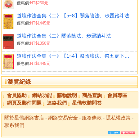
優惠價:
NT$250元
一、商號 二、髮廊 三、藥局 四、茶行 五、書局 六、銀樓
七、酒廊 八、檳榔 九、中藥房 十、文具行
道壇作法全集《二》【5~8】關落陰法、步罡踏斗法
十一、照相館 十二、餐廳 十三、飲食店 十四、小吃店 十
優惠價:
NT$1445元
五、麵包店 十六、旅社 十七、水電行 十八、電器行 十九、
道壇作法全集《二》關落陰法、步罡踏斗法
補習班 二十、幼稚園
優惠價:
NT$1350元
廿一、企業社 廿二、實業社 廿三、超級市場 廿四、福利中
心 廿五、便利商店 廿六、量販站 廿七、建設公司 廿八、房
道壇作法全集《一》【1~4】祭陰壇法、祭五虎下山法
屋仲介公司 廿九、家教中心 三十、五金行
優惠價:
NT$1445元
卅一、機車行 卅二、出版社 卅三、雜誌社 卅四、精品屋 卅
五、飯店 卅六、旅社 卅七、鮮花店 卅八、材料行 卅九、自
瀏覽紀錄
助餐 四十、有限公司
四一、股份有限公司 四二、鐘錶行 四三、鐘錶公司 四四、
會員協助
網站功能
購物說明
商品查詢
會員專區
鐘錶眼鏡行 四五、鐘錶眼鏡公司 四六、百貨公司 四七、傢
網頁及郵件問題
連絡我們
星僑軟體問答
具行 四八、洗衣店 四九、汽車旅館 五十、服飾店
五一、理髮廳 五二、理容總匯 五三、藝廊 五四、水旅館 五
關於星僑網路書店
-
網路交易安全
-
服務條款
-
隱私權政策
-
五、搬家公司 五六、佛具店 五七、代書事務所 五八、皮鞋
聯系我們
店 五九、素食店 六十、海產店
六一、KTV 六二、國術館 六三、煤氣行 六四、診所 六五、