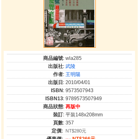
商品編號
: wla285
出版社
:
武陵
作者
:
王明陽
出版日
: 2010/04/01
ISBN
: 9573507943
ISBN13
: 9789573507949
商品狀態
:
再版中
裝訂
: 平裝148x208mm
頁數
: 357
定價:
NT$280元
優惠價:
NT$266元