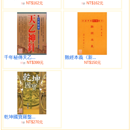
NT$162元
NT$162元
9
9
曙光。逐漸發展出高度文明。瑞燦的文化。歷史悠久。地理
折
折
特徵豐富多采。有無盡的資源。十億子孫。聚居其間。生生
世世。繁衍綿延。文化學識的寶藏。有待我們去研究探討。
我國古代科技的斐然成就。不僅限於指南針、(羅經)、
火藥、造紙、印刷術的發明。另如陶瓷、絲織、醫藥、天
文、航海等等。都是居世界領導地位。身為現代的中國人。
應該認識祖先的輝煌成就。
本書(周天易盤)的內容承蒙。吳明修老師。精心的指
千年秘傳天乙...
難經本義《新...
導。提供了堪輿學界。無數寶貴的資料。為數百年來不傳之
NT$399元
NT$150元
95
折
秘。呈現在學者前。並可補充文獻上之不足。也使我國堪輿
學。未來之發展。前途無可限量。
吳明修老師多年來。廣泛的搜集資料圖片等等。配合內
容堪稱圖文並藏。並與學者專家切磋。賜序訂正。殫精竭
慮。精益求精。以認真客觀的治學精神。乃得本書順利完成
問世。深廣兼顧。深入淺出。經典之作。不朽的鉅著。僅此
數言。借書之一角。向吳明修老師。表達謝忱之意。而共同
為發揚中華堪輿學術文化。貢獻一分心力。再接再勵。繼續
乾坤國寶羅盤...
NT$270元
追求我們的理想。將堪輿之光發揚至全世界。敬請諸先進。
9
折
給予我們不斷的匡正和指教。您的支持將是我們最大的榮