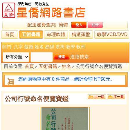
配送運費查詢
|
簡體
首頁
五術書籍
命理軟體
精選羅盤
教學VCD/DVD
熱門:
八字
紫微
姓名
易經
堪輿
教學
軟件
進階搜索
目前位置:
首頁
五術書籍
姓名
公司行號命名便覽寶鑑
>
>
>
您的購物車中有 0 件商品，總計金額 NT$0元。
公司行號命名便覽寶鑑