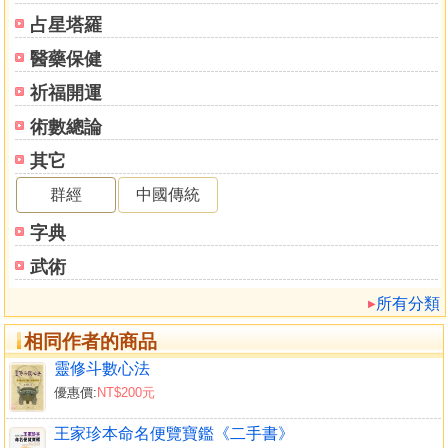
拾貳、五金行取名格式
占星塔羅
五金行取名便覽(勿火)
醫藥保健
拾叁、檳榔取名格式
檳榔取名便覽(勿金)
祈福開運
拾肆、實業有限公司取名格式
術數總論
(一)實業有限公司取名便覽(屬金行業勿火)
其它
(二)實業有限公司取名便覽(屬水行業勿土)
(三)實業有限公司取名便覽(屬土行業勿木)
群經
中國傳統
(四)實業有限公司取名便覽(屬火行業勿水)
字典
(五)實業有限公司取名便覽(屬木行業勿金)
拾伍、企業社取名格式
武術
(一)企業社取名便覽(屬金行業勿火)
所有分類
(二)企業社取名便覽(屬火行業勿水)
(三)企業社取名便覽(屬木行業勿金)
相同作者的商品
(四)企業社取名便覽(屬水行業勿土)
靈修斗數心法
(五)企業社取名便覽(屬土行業勿木)
優惠價:
NT$200元
第三章 公司行號主格從格命名範式
王家珍本命名便覽寶鑑《二手書》