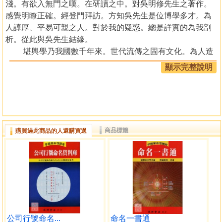
淺。有欲入無門之嘆。在研讀之中。對吳明修先生之著作。
感覺明瞭正確。經登門拜訪。方知吳先生是位博學多才。為
人諄厚、平易可親之人。對於我的疑惑。總是詳實的為我剖
析。從此與吳先生結緣。
堪輿學乃我國數千年來。世代流傳之固有文化。為人造
福之哲學。歷代先賢著書甚多。但暗藏玄機。文詞苦澀。非
顯示完整說明
初學者所能領悟。必親授口訣。方能理解。
吳先生受過大學教育。耗費畢生之黃金時光。寒窗八載
的苦心。研究五術。經歷數年之實地考證。食古化新。陸續
出版堪輿經典多冊。揭露堪輿之秘。深受學者歡迎。尤其對
易經經典。更有其獨特的造詣。所著之易經地理學、易經三
商品標籤
購買過此商品的人還購買過
元地理闡微兩書。將所謂三元不傳的那些子秘法。開誠佈公
的吐露出來。供後學者。作實地之準繩。
今得黃君燕良先生。精心製作(周天易盤)。吳師為該
盤。再精心編著(周天易盤羅經用法正解)一書。精簡明確。圖
文並茂。堪稱書盤兩全其美。便利後學、能得先賢之真訣。
而為世人造福。實為傳世之至寶。謹以為序。
黃 序
我國位於亞洲大陸精華地區。遠在五千年前。中國文化
公司行號命名...
命名一書通