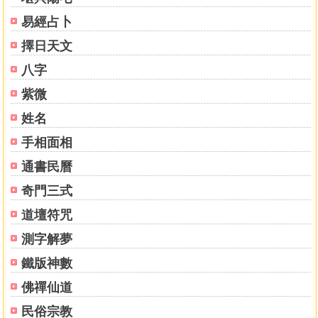
(四)屬金行業股份有限公司取名便覽(勿火)
易經占卜
(五)屬水行業股份有限公司取名便覽(勿土)
叁、美容院取名格式
擇日天文
美容院取名便覽(勿土)
八字
肆、飲食店取名格式
飲食店取名便覽(勿土)
紫微
伍、小吃店取名格式
姓名
小吃店取名便覽(勿土)陸、書局取名格式
手相面相
書局取名便覽(勿金)
柒、文具行取名格式
通書民曆
文具行取名便覽(勿金)
奇門三式
捌、文具店取名格式
文具店取名便覽(勿金)
道壇符咒
玖、旅行社取名格式
測字解夢
旅行社取名便覽(勿土)
拾、銀樓取名格式
鐵版神數
銀樓取名便覽(勿火)
佛禪仙道
拾壹、補習班取名格式
民俗宗教
補習班取名便覽(勿金)