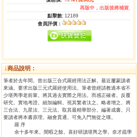
95
折
再版中，出版後將補貨.
點擊數
: 12189
會員評價：
商品說明：
筆者於去年間。曾出版三合式羅經用法正解。最近屢蒙讀者
來涵。要求出版三元式羅經使用法。筆者曾經請教過本省不
少堪輿學老前輩。將其過去實際之用法。而感正確者。反覆
研究。實地考證。細加編輯。視其繁者汰之。略者增之。將
三合法、九星法、三元法。取其最精華部分。編著成書。只
要讀者將本書原理。融會貫通。可免入門無從之嘆。
羅 序
余十多年來。閒暇之餘。喜好研讀堪輿之學。奈才疏學