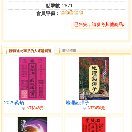
點擊數
: 2871
會員評價：
已售完，請參考其他商品.
商品標籤
購買過此商品的人還購買過
2025蔡炳...
地理鉛彈子
NT$648元
NT$450元
9
9
折
折