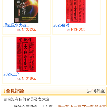
理氣風水大破...
2025廖淵...
NT$383元
NT$450元
85
9
折
折
2026上介...
NT$419元
79
折
會員評論
(共
0
條評論)
目前沒有任何會員發表評論
總計 0 個記錄，共 1 頁。
第一頁
上一頁
下一頁
最末頁