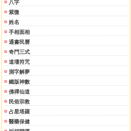
八字
紫微
姓名
手相面相
通書民曆
奇門三式
道壇符咒
測字解夢
鐵版神數
佛禪仙道
民俗宗教
占星塔羅
醫藥保健