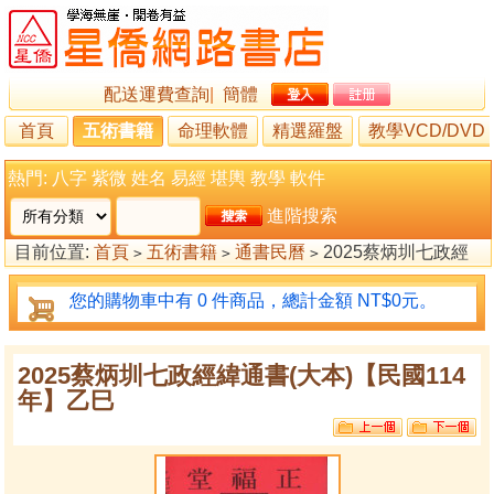
配送運費查詢
|
簡體
首頁
五術書籍
命理軟體
精選羅盤
教學VCD/DVD
熱門:
八字
紫微
姓名
易經
堪輿
教學
軟件
進階搜索
目前位置:
首頁
五術書籍
通書民曆
2025蔡炳圳七政經
>
>
>
緯通書(大本)【民國114年】乙巳
您的購物車中有 0 件商品，總計金額 NT$0元。
2025蔡炳圳七政經緯通書(大本)【民國114
年】乙巳