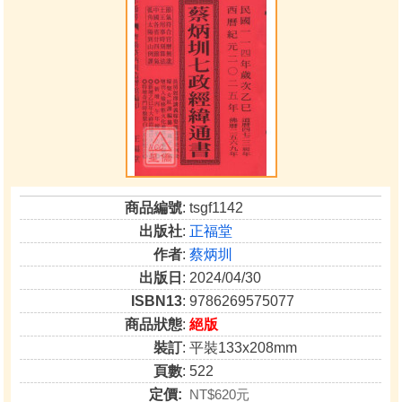
商品編號
: tsgf1142
出版社
:
正福堂
作者
:
蔡炳圳
出版日
: 2024/04/30
ISBN13
: 9786269575077
商品狀態
:
絕版
裝訂
: 平裝133x208mm
頁數
: 522
定價:
NT$620元