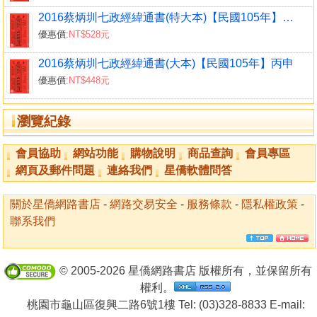
2016蔡炳圳七政經緯通書(特大本)【民國105年】丙申
優惠價:
NT$528元
2016蔡炳圳七政經緯通書(大本)【民國105年】丙申
優惠價:
NT$448元
瀏覽紀錄
會員協助
網站功能
購物說明
商品查詢
會員專區
網頁及郵件問題
連絡我們
星僑軟體問答
關於星僑網路書店
-
網路交易安全
-
服務條款
-
隱私權政策
-
聯系我們
© 2005-2026 星僑網路書店 版權所有，並保留所有
權利。
桃園市龜山區復興二路6號1樓 Tel: (03)328-8833 E-mail: