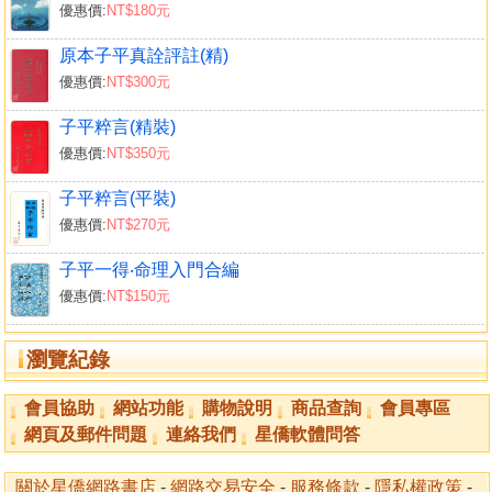
優惠價:
NT$180元
原本子平真詮評註(精)
優惠價:
NT$300元
子平粹言(精裝)
優惠價:
NT$350元
子平粹言(平裝)
優惠價:
NT$270元
子平一得‧命理入門合編
優惠價:
NT$150元
瀏覽紀錄
會員協助
網站功能
購物說明
商品查詢
會員專區
網頁及郵件問題
連絡我們
星僑軟體問答
關於星僑網路書店
-
網路交易安全
-
服務條款
-
隱私權政策
-