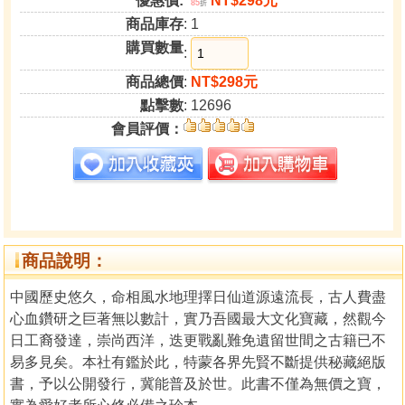
優惠價:
NT$298元
85
折
商品庫存
: 1
購買數量
:
商品總價
:
NT$298元
點擊數
: 12696
會員評價：
商品說明：
中國歷史悠久，命相風水地理擇日仙道源遠流長，古人費盡
心血鑽研之巨著無以數計，實乃吾國最大文化寶藏，然觀今
日工裔發達，崇尚西洋，迭更戰亂難免遺留世間之古籍已不
易多見矣。本社有鑑於此，特蒙各界先賢不斷提供秘藏絕版
書，予以公開發行，冀能普及於世。此書不僅為無價之寶，