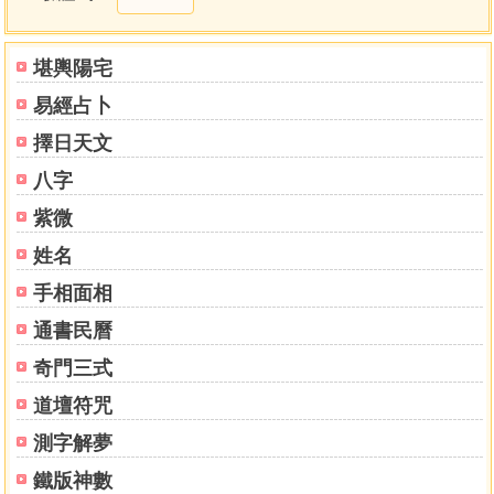
論星辰無關格局
論外格用舍
論宮分用神配六親
堪輿陽宅
論妻子
易經占卜
論行運
論行運成格變何
擇日天文
論喜忌干支有別
八字
論支中忌逢運透清
論時說抱泥格局
紫微
論時說以訛傳訛
姓名
卷四
手相面相
正論官
論正官取運
通書民曆
論財
奇門三式
論財取運
論印綬
道壇符咒
論印綬取運
測字解夢
論食神
論食神取運
鐵版神數