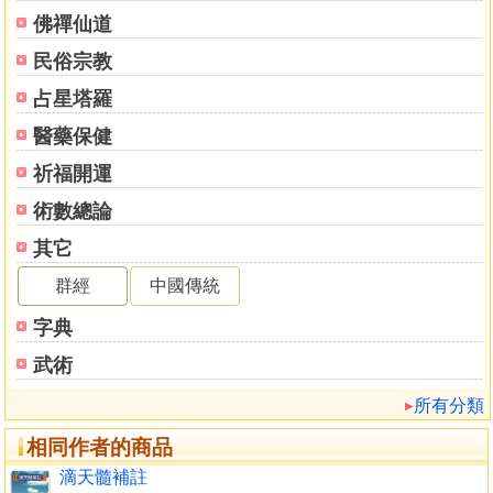
卷五
佛禪仙道
論偏官
民俗宗教
論偏官取運
論傷官
占星塔羅
論傷官取運
醫藥保健
論陽刃
論陽刃取運
祈福開運
論建祿月劫
術數總論
論建祿月劫取運
其它
論雜格
附雜格取運
群經
中國傳統
字典
武術
所有分類
相同作者的商品
滴天髓補註