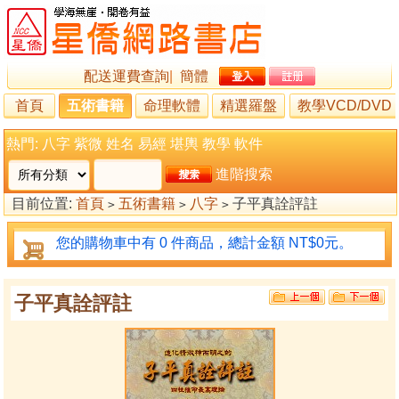
配送運費查詢
|
簡體
首頁
五術書籍
命理軟體
精選羅盤
教學VCD/DVD
熱門:
八字
紫微
姓名
易經
堪輿
教學
軟件
進階搜索
目前位置:
首頁
五術書籍
八字
子平真詮評註
>
>
>
您的購物車中有 0 件商品，總計金額 NT$0元。
子平真詮評註