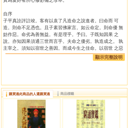
實為愛好者所心修必備之珍本。
自序
子平真詮評註竣。客有以袁了凡造命之說進者。曰命而 可
造。則命不足憑也。且子素習佛家言。如云命定。則命優 無
妨作惡。命劣為善無益。有是理乎。予曰。子既知因果 之
說。亦知因果須通三世而言乎。夫命之優劣。孰造成之。 孰
主宰之。須知以宿世之善因。而成今生之佳命。以宿世 之惡
因。而成今生之劣命。命運優劣。成於宿因。此為有定者
顯示完整說明
也。
今世之因。今世即見其果。此命之無定者也。嘗見有命優 而
運劣者。有命劣而運佳者。命如種子。運如開花之時節。 命
優運劣。如奇葩異卉。而不值花時。僅可培養於溫室。 而不
為世重。若命劣運劣。則弱草輕塵。蹂躪道旁矣。命優而 運
商品標籤
購買過此商品的人還購買過
劣者。大都安享有餘。而不能有為於時。此宿因也。若不安
於義命。勉強進取。則傾家蕩產。聲名狼藉。此近因也。
故命之所定。功名事業。水到渠成。否則。棘地荊天。 勞而
無功。至於成功失敗之程度。則隨其所造之因。 有非命運所
能推算者或者循是因而成將來之果定未來之命。 則不可知