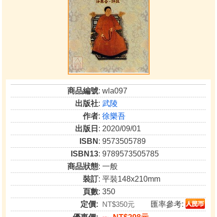
商品編號
: wla097
出版社
:
武陵
作者
:
徐樂吾
出版日
: 2020/09/01
ISBN
: 9573505789
ISBN13
: 9789573505785
商品狀態
: 一般
裝訂
: 平裝148x210mm
頁數
: 350
定價:
NT$350元
匯率參考: