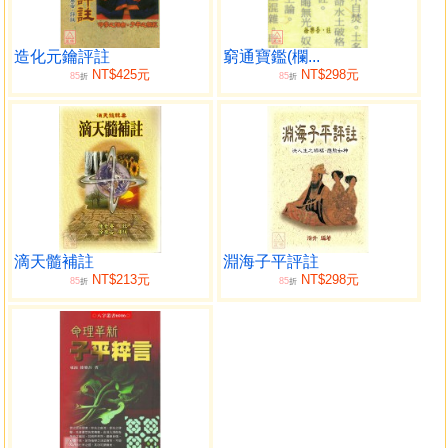
矣。是因果也。造命也。命理也。其理固相通者也。 君子居
易以俟命。又曰不知命無以為君子。
子平真詮評註者。知命之入門方法。亦推求宿因之方便 法門
造化元鑰評註
窮通寶鑑(欄...
NT$425元
NT$298元
85
85
也。客無言而退。因錄之以為序。
折
折
民國二十五年三月東海樂吾氏識於海上寓次
目錄
卷一
論十干十二支
干支方位配卦圖
滴天髓補註
淵海子平評註
附論十干宜忌
NT$213元
NT$298元
85
85
折
折
論陰陽生尅
附論四時五行宜忌
五行生尅制化宜忌
論陰陽生死
附陰陽順
逆生旺死絕圖表 支藏人元司令圖表
論十干配合性情