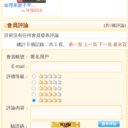
論十干合而不合
命理革新子平...
NT$255元
論十干得時不旺失時不弱
85
折
論刑沖會合解決
會員評論
卷二
(共
0
條評論)
論用神
目前沒有任何會員發表評論
論用神戊敗救應
總計 0 個記錄，共 1 頁。
第一頁
上一頁
下一頁
最末頁
論用神變化
論用神純雜
會員帳號：
匿名用戶
論用神格局高低
E-mail：
論冊神因成得敗因敗得成
論用神配候得失
評價等級：
論相神緊要
論雜如何取用
論墓庫刑沖之
論四吉神能破何
論四凶神能成格
評論內容：
卷三
論生尅先後分吉凶
驗證碼：