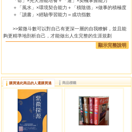
「命」×先天潛能培養＋「運」×契機掌握能力
＋「風水」×環境契合能力＋「積陰德」×做事的積極度
＋「讀書」×經驗學習能力＝成功指數
>>紫微斗數可以對自己有更深一層的自我瞭解，並且能
夠更精準地剖析自己，才能做出人生完整的生涯規劃
人生在世，不如意十之八九，如何在不如意之中，使用
顯示完整說明
最少的資源，獲得最大的利益？
「紫微斗數」可以幫助我們，在最短時間內找出環境與
自己的關係，分析現有可掌握運用資源有哪一些。
>>紫微斗數可以趨吉避凶，根據時間預測未來事
商品標籤
購買過此商品的人還購買過
中國的五術系統，就是專門分析各星球在不同位置對人
所產生的不同磁場變化情形，這種變化的情形可稱為
「吉」、「凶」的學問，而這一套學問是結合天文、人文、
地文，運用在「人」的身上，能夠根據時間預測未來的事。
>>紫微斗數可以增加個人智慧，謀而後動出奇制勝
「紫微斗數」可以讓你先知己再知彼，謀而後動，善用資