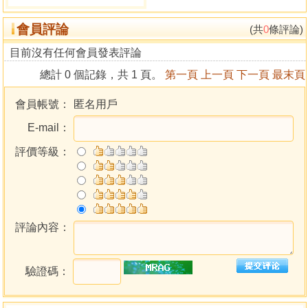
會員評論
‧以易經卦理推論星性，星性特質衍生萬物萬事，以系統
(共
0
條評論)
觀看紫微斗數星性的推演。
目前沒有任何會員發表評論
總計 0 個記錄，共 1 頁。
第一頁
上一頁
下一頁
最末頁
‧次級星來說明，天刑、天姚、天馬、解神、天巫、天
月、陰煞、地劫、天空、台輔、封誥等，共有三十二顆星解
會員帳號：
匿名用戶
說。
E-mail：
‧流年星曜詳細介紹，長生十二星、博士十二星、將前十
評價等級：
二星、歲前十二星等，共四十八顆星曜。
遠取諸物，近取諸身，可以把眼見的事、物可以歸納到
各星曜裡面，也可以從星曜衍生應用，掌握機先運籌帷幄！
評論內容：
序
驗證碼：
紫微斗數教學十餘年來，教學時常遇到了一些學員對於
紫微星曜基本的特質不是很了解，實際上無法結合星性的特