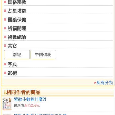
民俗宗教
要是把所有星曜做一次性解讀，以現代的環境探討星曜特
徵，讓星曜的特質不要離我們太遠，學起來會比較有興趣。
占星塔羅
醫藥保健
本書區分為七個章節：第一章觀念論，主要說明學習
「紫微斗數」的觀念，從另一個角度思考「紫微斗數」能給
祈福開運
我們那些幫助，協助我們遇到猶而不決的事情，多一個判斷
術數總論
參考的工具。第二章時間的探討，介紹一般常用之曆法，時
其它
差與命理的關係，以及命理上所使用的時間為何？探討紫微
斗數閏月排法，時間對「紫微斗數」的影響，時間與人的關
群經
中國傳統
係。第三章基本認識，介紹五術基本常用的易經原理、「紫
字典
微斗數」常用術語；以故事方式引導星曜認識，將星曜與星
的特質結合起來。第四章紫微斗數排盤，介紹排盤的方式，
武術
排盤應注意的事項，快速起盤方法，如何排出正確的「紫微
所有分類
斗數」盤。
相同作者的商品
第五章紫微斗數主星曜介紹，主要以易經卦理推論星
紫微斗數算什麼?!
性，星性特質衍生萬物萬事，以系統觀看紫微斗數星性的推
優惠價:
NT$259元
演。第六章是以次星曜來說明，天刑、天姚、天馬、解神、
天巫、天月、陰煞、地劫、天空、台輔、封誥、三台、八