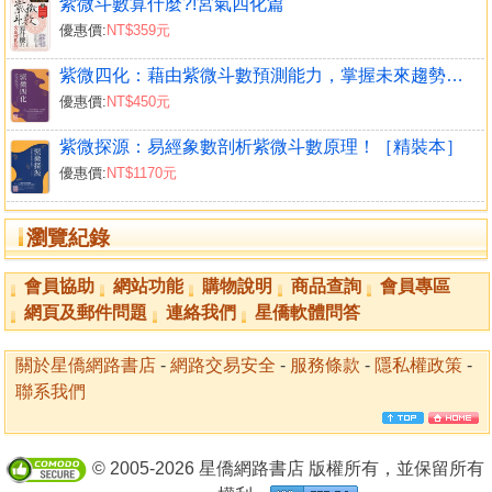
紫微斗數算什麼?!宮氣四化篇
座、恩光、天貴、天官、天福、天廚、天哭、天虛、龍池、
優惠價:
NT$359元
鳳閣、紅鸞、天喜、孤辰、寡宿、蜚廉、破碎、天才、天
壽、天傷、天使，共有三十二顆星解說。第七章以流年星曜
紫微四化：藉由紫微斗數預測能力，掌握未來趨勢變化！
介紹，共有四十八顆星曜，長生十二星：長生、沐浴、冠
優惠價:
NT$450元
帶、臨官、帝旺、衰、病、死、墓、絕、胎、養。博士十二
紫微探源：易經象數剖析紫微斗數原理！［精裝本］
星：博士、力士、青龍、小耗、將軍、奏書、飛廉、喜神、
優惠價:
NT$1170元
病符、大耗、伏兵、官府。將前十二星：將星、攀鞍、歲
驛、息神、華蓋、劫煞、災煞、天煞、指背、咸池、月煞、
亡神。歲前十二星：歲建、晦氣、喪門、貫索、官符、小
瀏覽紀錄
耗、大耗、龍德、白虎、天德、弔客、病符。
會員協助
網站功能
購物說明
商品查詢
會員專區
本書希望帶給學習者整體星曜的說明，盡量用現代所熟
網頁及郵件問題
連絡我們
星僑軟體問答
知的事、物來詮釋，能夠遠取諸物，近取諸身，可以把眼見
的事、物可以歸納到各星曜裡面，也可以從星曜衍生應用，
關於星僑網路書店
-
網路交易安全
-
服務條款
-
隱私權政策
-
達到紫微斗數活用於中活中。筆者也會不定時把紫微斗數相
聯系我們
關影片放到YouTube頻道上，關鍵字搜尋「王文華老師紫微
斗數」，可以幫助學習。
© 2005-2026 星僑網路書店 版權所有，並保留所有