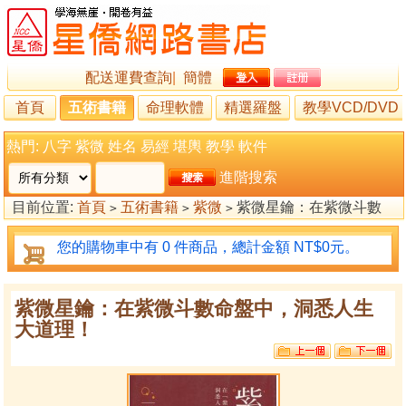
配送運費查詢
|
簡體
首頁
五術書籍
命理軟體
精選羅盤
教學VCD/DVD
熱門:
八字
紫微
姓名
易經
堪輿
教學
軟件
進階搜索
目前位置:
首頁
五術書籍
紫微
紫微星鑰：在紫微斗數
>
>
>
命盤中，洞悉人生大道理！
您的購物車中有 0 件商品，總計金額 NT$0元。
紫微星鑰：在紫微斗數命盤中，洞悉人生
大道理！