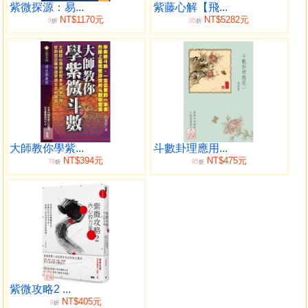
源，採取最佳的解決方案，在激烈的競爭環境中「出奇制
紫微探源：易...
紫藤心解【飛...
NT$1170元
NT$5282元
9
95
勝、脫穎而出」，立於不敗之地。
折
折
如何在「紫微斗數」的命盤中，洞悉人生大道理？
‧學習「紫微斗數」的觀念，從另一個角度思考「紫微斗
數」能給我們那些幫助，協助我們遇到猶而不決的事情，多
一個判斷參考的工具。
大師教你學紫...
斗數卦理應用...
‧探討時間與人的關係，介紹一般常用之曆法，時差與命
NT$394元
NT$475元
79
95
折
折
理的關係，以及命理上所使用的時間為何？探討紫微斗數閏
月排法，時間對「紫微斗數」的影響，時間與人的關係。
‧封神榜故事內容人物性格特性，與紫微斗數星性做一系
列關連性的闡述。以故事方式引導星曜認識，將星曜與星的
特質結合起來。
‧紫微斗數排盤，介紹排盤的方式，排盤應注意的事項，
紫微攻略2 ...
NT$405元
快速起盤方法，如何排出正確的「紫微斗數」盤。
9
折