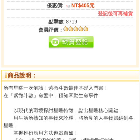
優惠價:
NT$405元
9
折
登記後可再補貨
點擊數
: 8719
會員評價：
商品說明：
所有星曜一次解讀！紫微斗數最佳基礎入門書！
在「紫微斗數」命盤中，預知牽動生命事件
以現代的環境探討星曜特徵，點出星曜核心關鍵，
用生活所熟知的事物來詮釋，將所見的人事物歸納到各
星曜，
掌握推衍應用方法遊戲自如！