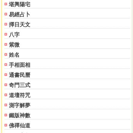
質，所以本書主要以現代環境與星曜做為生活化的說明，星
堪輿陽宅
曜結合生活周遭環境，所看到的人、事、物都可以歸納進
易經占卜
來，星性變化可以推論到生活運用，提升生活品質。
擇日天文
《紫微星鑰》是一本很基礎的入門書籍，從基本觀念、
八字
排盤、星曜特性分析開始。本書前身第一次出版是在二○○三
年出版，其中在二○○九年再版好幾刷（書名為《紫微斗數算
紫微
什麼》），有許多讀者及學員問我，是否可以把其他星曜再
姓名
寫出來，一直沒有時間再動筆寫書，今年過完農曆年時，我
手相面相
想應該要把紫微斗數所學及十多年來教學上所遇到的問題，
整理成冊，所以再動筆把紫微星曜之次級、流年星曜寫出
通書民曆
來。若是讀者對紫微斗數原理及邏輯架構有興趣，近期會把
奇門三式
整個祿命推論假設及過程，四化原理推論，做一完整系列的
介紹，也敬請期待。
道壇符咒
測字解夢
上課時候常有學員問我，要如何學好紫微斗數呢？一開
始學習時，大部分學員想要速成，馬上能夠運用、論斷，最
鐵版神數
後還是從基本開始，所謂萬丈高樓平地起，即使速成，也要
佛禪仙道
先預鑄好，拿到現場再組裝，基本的東西不可以少。本書主