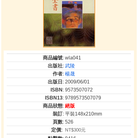
商品編號
: wla041
出版社
:
武陵
作者
:
楊晟
出版日
: 2009/06/01
ISBN
: 9573507072
ISBN13
: 9789573507079
商品狀態
:
絕版
裝訂
: 平裝148x210mm
頁數
: 526
定價:
NT$300元