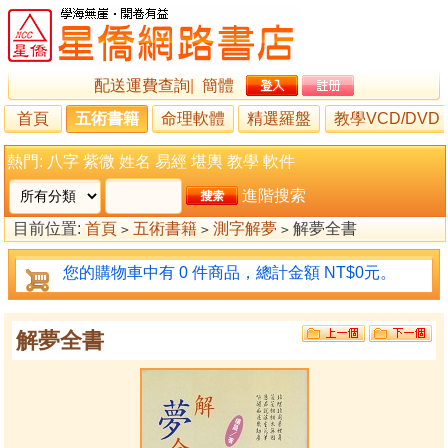
配送運費查詢
|
簡體
首頁
五術書籍
命理軟體
精選羅盤
教學VCD/DVD
熱門:
八字
紫微
姓名
易經
堪輿
教學
軟件
進階搜索
目前位置:
首頁
五術書籍
測字解夢
解夢全書
>
>
>
您的購物車中有 0 件商品，總計金額 NT$0元。
解夢全書