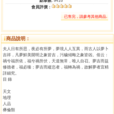
點擊數
: 9416
會員評價：
已售完，請參考其他商品.
商品說明：
夫人日有所思，夜必有所夢，夢境人人互異，而古人以夢卜
吉祥，凡夢鮮美開明之象皆吉，污穢傾晦之象皆凶。俗云：
禍兮福所依，福兮禍所伏，天道無常，唯人自召。夢吉而益
修德者，福必臻；夢吉而縱恣者，福轉為禍，故解夢者宜精
詳細究。
目 錄
天文
地理
人品
彝倫類