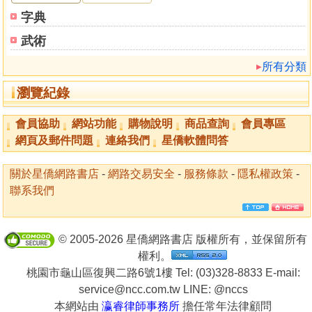
字典
武術
所有分類
瀏覽紀錄
會員協助
網站功能
購物說明
商品查詢
會員專區
網頁及郵件問題
連絡我們
星僑軟體問答
關於星僑網路書店
-
網路交易安全
-
服務條款
-
隱私權政策
-
聯系我們
© 2005-2026 星僑網路書店 版權所有，並保留所有
權利。
桃園市龜山區復興二路6號1樓 Tel: (03)328-8833 E-mail:
service@ncc.com.tw LINE:
@nccs
本網站由
瀛睿律師事務所
擔任常年法律顧問