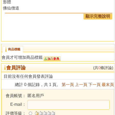
形體
佛仙僧道
神鬼
顯示完整說明
器具
服飾
音樂
珍玩財貨
禽總
商品標籤
獸群
會員才可增加商品標籤
魚蟲
植物
會員評論
(共
0
條評論)
飲食
雜夢
目前沒有任何會員發表評論
夢禳
總計 0 個記錄，共 1 頁。
第一頁
上一頁
下一頁
最末頁
會員帳號：
匿名用戶
E-mail：
評價等級：