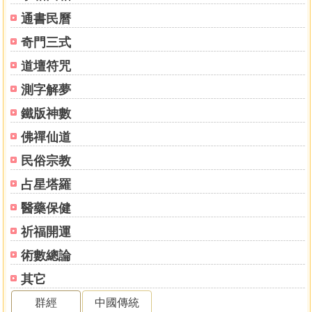
通書民曆
奇門三式
道壇符咒
測字解夢
鐵版神數
佛禪仙道
民俗宗教
占星塔羅
醫藥保健
祈福開運
術數總論
其它
群經
中國傳統