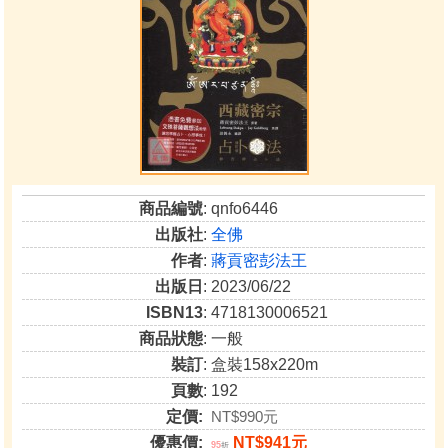
商品編號
: qnfo6446
出版社
:
全佛
作者
:
蔣貢密彭法王
出版日
: 2023/06/22
ISBN13
: 4718130006521
商品狀態
: 一般
裝訂
: 盒裝158x220m
頁數
: 192
定價:
NT$990元
優惠價:
NT$941元
95
折