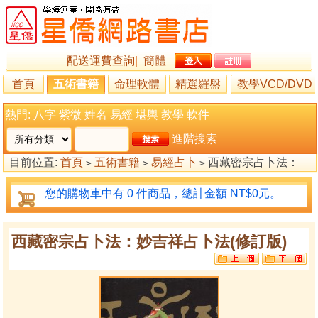
配送運費查詢
|
簡體
首頁
五術書籍
命理軟體
精選羅盤
教學VCD/DVD
熱門:
八字
紫微
姓名
易經
堪輿
教學
軟件
進階搜索
目前位置:
首頁
五術書籍
易經占卜
西藏密宗占卜法：
>
>
>
妙吉祥占卜法(修訂版)
您的購物車中有 0 件商品，總計金額 NT$0元。
西藏密宗占卜法：妙吉祥占卜法(修訂版)