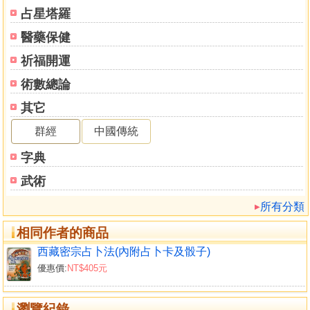
占卜的方法
占星塔羅
用其他工具占卜
醫藥保健
占卜的法則
推斷方法
祈福開運
六個咒字的表義
術數總論
須知緣起與空性
其它
下編 古卜正行
群經
中國傳統
三十六卦象
字典
三十六卦解
無雲晴空
武術
大日光輝
所有分類
月甘露光
明星閃耀
相同作者的商品
黃金大地
西藏密宗占卜法(內附占卜卡及骰子)
金剛聲音
優惠價:
NT$405元
明燈
添油
死魔
瀏覽紀錄