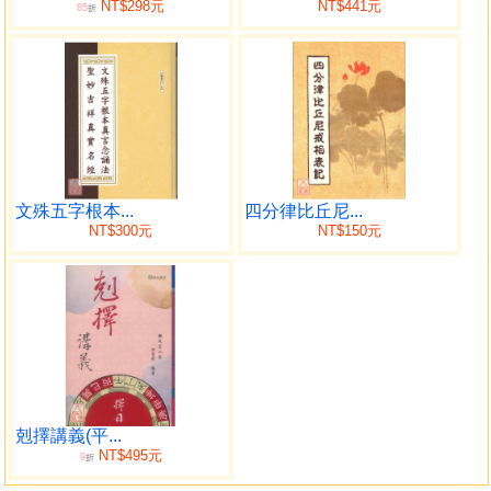
NT$298元
NT$441元
85
西藏密宗占卜法這一法門，是以文殊師利菩薩作為本
折
尊，由藏密寧瑪派的巖傳導師文殊怙主不敗尊者蔣貢密彭法
王(Jamgon Mipham 1846-1912)依據諸佛密續而編纂的。它
的權威性，來自具足諸佛智慧的文殊菩薩，文殊菩薩稱為
「大智」，能使用各種善巧方便使眾生悟入諸法實性，實是
最偉大的教育家。
本占卜法，依文殊咒字可占卜出三十六卦，每卦包含家
文殊五字根本...
四分律比丘尼...
宅、財富、謀望、人事、仇怨、行人、疾病、魔祟、失物、
NT$300元
NT$150元
請託、婚姻與其他十二項目，除可知所占卜的事之吉凶休
咎，亦給予改善補強的方法與修行指示；咒字亦有不同深
意，值得讀者注意。
佛家認為，萬象的生滅，皆起於因果、因緣的和合。不
囿限於執著，亦不拘泥於宿命。談錫永先生以虔敬之心，為
世人介紹此法。占卜辦法簡單，很適合現代人士應用，占問
者只需心誠，依書中所示的儀軌多加練習，便能成功。憑藉
剋擇講義(平...
NT$495元
此占卜法，讀者可從中獲得啟示，突破生命中的迷惘，掌握
9
折
知見與契機，裨益生活智慧的依止。此外，對個人精神修養