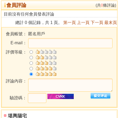
會員評論
及養生也有相當的助益。
(共
0
條評論)
目前沒有任何會員發表評論
作者介紹
總計 0 個記錄，共 1 頁。
第一頁
上一頁
下一頁
最末頁
邊譯者簡介
會員帳號：
匿名用戶
談錫永
E-mail：
廣東南海人，1935年生。童年隨長輩習東密，十二歲入
道家西派之門，旋即對佛典產生濃厚興趣，至二十八歲時學
評價等級：
習藏傳密宗，於三十八歲時，得甯瑪派金剛阿闍梨位。1986
年由香港移居夏威夷，1993年移居加拿大。
早期佛學著述，收錄於張曼濤編《現代佛教學術叢
刊》，通俗佛學著述結集為《談錫永作品集》。主編《佛家
經論導讀叢書》並負責《金剛經》、《四法寶鬘》、《楞伽
評論內容：
經》及《密續部總建立廣釋》之導讀。其後又主編《甯瑪派
叢書》及《大中觀系列》。
驗證碼：
所譯經論，有《入楞伽經》、《四法寶鬘》（龍青巴
著）、《密續部總建立廣釋》（克主傑著）、《大圓滿心性
休息》及《大圓滿心性休息三住三善導引菩提妙道》（龍青
堪輿陽宅