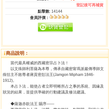
登記後可再補貨
點擊數
: 14144
會員評價：
商品說明：
當代最具權威的西藏密宗占卜法！
以文殊師利菩薩為本尊，傳承自藏密甯瑪派巖傳導師文
殊怙主不敗尊者蔣貢密彭法王(Jamgon Mipham 1846-
1912)。
本占卜法，能使占者立即明晰所占之事的系統、因緣及
狀況的結果，並提供準確的行動建議及修法建議。
◆薩迦赤欽法王 賜序——