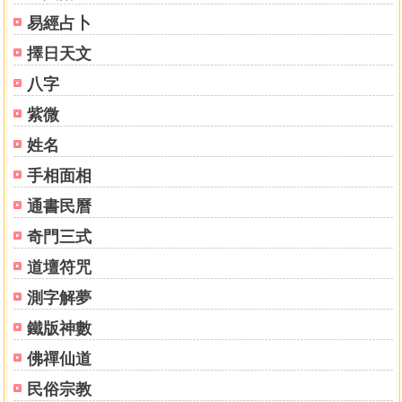
巴著）、《寶性論》（彌勒著，無著釋）、《辨法法性論》
易經占卜
（彌勒造、世親釋）、《六中有自解脫導引》（事業洲巖
傳）、《決定寶燈》（不敗尊者造）、《吉祥金剛薩埵意成
擇日天文
就》（伏藏主洲巖傳）等，且據敦珠法王傳授註疏《大圓滿
八字
禪定休息》。著作等身，其所說之如來藏思想，為前人所未
明說，故受國際學者重視。
紫微
近年發起組織「北美漢藏佛學研究協會」，得二十餘位
姓名
國際知名佛學家加入。2007年與「中國人民大學國學院」及
手相面相
「中國藏學研究中心」合辦「漢藏佛學研究中心」主講佛學
課程，並應浙江大學、中山大學、南京大學之請，講如來藏
通書民曆
思想。
奇門三式
目錄
道壇符咒
薩迦法王序
測字解夢
譯序—談錫永
鐵版神數
上編 古卜準備
佛禪仙道
前言
民俗宗教
觀想文殊師利菩薩