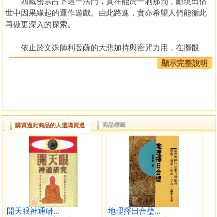
西藏密宗占卜這一法門，實在能於一剎那間，顯現出俗
世中因果緣起的運作遊戲。由此路進，實亦希望人們能循此
再做更深入的探索。
依止於文殊師利菩薩的大悲加持與密咒力用，在擲骰
時，便能體現一切覺者的智慧。對這一點，你絕對不必懷
顯示完整說明
疑。
◆套組內含：
1.專屬文殊密咒占卜骰子
2.36張精繪占卜卡牌
商品標籤
購買過此商品的人還購買過
3.文殊菩薩卡
4.占卜方法與卦象詳解專書《西藏密宗占卜法》
5.精裝書盒，盒內精緻燙印文殊咒輪，開盒即為最佳占
卜擲骰盤
密宗眾多術數中，西藏密宗占卜法最簡易並直指人心，
且最殊勝。
開天眼神通研...
地理擇日合璧...