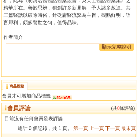
析，此為《明清名醫醫話醫案叢書：吳天士醫話醫案集》之
精華所在。善於思辨，獨創許多新見解，予人諸多啟迪。其
三篇醫話以破除時俗，針砭庸醫流弊為主旨，觀點鮮明，語
言犀利，頗多警世之句，值得品味。
作者簡介
張存悌，1982年畢業於遼寧中醫藥大學，曾任該校附屬三院
顯示完整說明
內科主任。擅用經方治療疑難雜病，患者多有口碑。擅用附
子，人譽「關東火神」。已著有醫學專著20餘部。
編校說明
本書根據清初名醫吳天士的《醫驗錄初集》和《醫驗錄
商品標籤
二集》綜合編輯校點而成。
會員才可增加商品標籤
《醫驗錄初集》初刻於1684年，是吳天士1681—1683
年兩年的臨症實錄計101案，分上、下兩卷，病種涉及傷寒、
會員評論
(共
0
條評論)
內科、兒科、婦科、五官科疾病。卷首另有《蘭叢十戒》醫
話1篇。
目前沒有任何會員發表評論
《醫驗錄二集》初刻於1753年，係吳氏自1685—1703
總計 0 個記錄，共 1 頁。
第一頁
上一頁
下一頁
最末頁
年「計十餘年來奇驗者不下數千。……因刪之又刪，汰之又