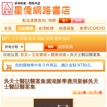
配送運費查詢
|
簡體
首頁
五術書籍
命理軟體
精選羅盤
教學VCD/DVD
熱門:
八字
紫微
姓名
易經
堪輿
教學
軟件
進階搜索
目前位置:
首頁
五術書籍
醫藥保健
吳天士醫話醫案集
>
>
>
瀕湖脈學應用新解吳天士醫話醫案集
您的購物車中有 0 件商品，總計金額 NT$0元。
吳天士醫話醫案集瀕湖脈學應用新解吳天
士醫話醫案集