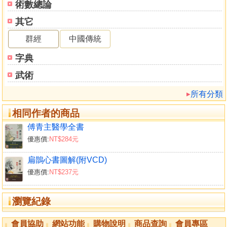
玉，以期對理解本書起到啟迪作用。
術數總論
其它
目錄
吳天士學術思想探析
群經
中國傳統
自序（《醫驗錄初集》）
字典
自序（《醫驗錄二集》）
凡例
武術
醫話篇
所有分類
蘭叢十戒
醫醫十病
相同作者的商品
破俗十六條
傅青主醫學全書
醫案篇
優惠價:
NT$284元
傷寒（含陰證）
虛人外感
扁鵲心書圖解(附VCD)
停食外感（2例）
優惠價:
NT$237元
傷寒下利
傷寒熱結在裡（3例）
瀏覽紀錄
傷寒失表（3例）
傷寒誤清（4例）
會員協助
網站功能
購物說明
商品查詢
會員專區