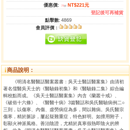
優惠價:
NT$221元
79
折
登記後可再補貨
點擊數
: 4869
會員評價：
商品說明：
《明清名醫醫話醫案叢書：吳天士醫話醫案集》由清初
著名儒醫吳天士的《醫驗錄初集》和《醫驗錄二集》綜合編
輯校點而成。《吳天士醫話醫案集》內含《蘭叢十戒》、
《破俗十六條》、《醫醫十病》3篇醫話和吳氏醫驗病例二○
三則，以傷寒、內傷、虛勞病症為多，間以雜病。吳氏醫宗
傷寒，精於脈診，屢起疑難重症，特色鮮明。如擅用附子，
彰顯火神派風格。善治陰證，尤精於真寒假熱即陰火的辨