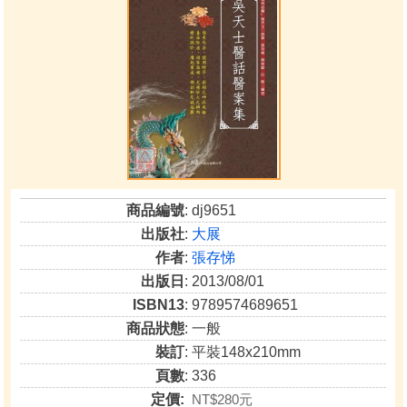
商品編號
: dj9651
出版社
:
大展
作者
:
張存悌
出版日
: 2013/08/01
ISBN13
: 9789574689651
商品狀態
: 一般
裝訂
: 平裝148x210mm
頁數
: 336
定價:
NT$280元