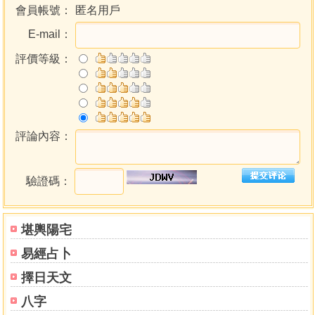
汰，僅存十之一二」，「大半皆追魂奪魄，與閻君相抗拒
會員帳號：
匿名用戶
者，其餘皆為易訛易錯與群醫若相反者」。可知都是疑難重
E-mail：
症，卷一、卷二共計102案。內容側重傷寒、內傷、虛勞病
症，間有部分雜症。卷首另有《破俗十六條》、《醫醫十
評價等級：
病》醫話2篇。
本書根據清畹香草堂的初刻版本編校而成，說明如下：
豎排改為橫排。原書係豎排，今改為橫排，標點符號重
新標注。
評論內容：
重新編排次序。吳天士輯案「因非有意立案，故不仿前
賢醫案程式分別門類，但照日記中年月為次第」。故未按常
規分門別類編排，而以治驗先後為序，各類病症混雜於一
驗證碼：
起，因而顯得有些混亂。由是編校者以病症為綱，合併同類
項，將《醫驗錄初集》、《醫驗錄二集》混合重新編排次
序，以求條理清晰，利於研讀；原書分卷，今已無意義，故
堪輿陽宅
取消；另外將3篇醫話置於醫案之前。此三點為本書與原書最
易經占卜
大變動之處。
擇日天文
部分案例新擬標題。《醫驗錄初集》原書各案均設標
題；《醫驗錄二集》則未設標題，僅將醫案標分「傷寒（中
八字
寒合入）」、「內傷」、「虛勞」三部分。為方便閱讀，今