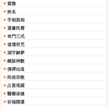
紫微
據案意擬立標題，且將相類病症歸於一起，只在首案示以標
題，其餘不再設標題，但標以阿拉伯數字序號，以利檢索。
姓名
同時將全部醫案分為「傷寒（含陰證）」、「內傷」、「雜
手相面相
病」三部分。
另外，原書3篇醫話各論未設序號，為清晰起見，標以一、
通書民曆
二……大寫數字序號。
奇門三式
統一簡化漢字。凡原書出現的異體字、古今字、通假
道壇符咒
字，一律改為現行通用正體漢字，不另出注。
注釋與糾誤。為方便閱讀，對原書中生僻詞語給予注
測字解夢
釋。凡原書脫文及衍誤、錯訛之處，一律訂補更正，不另出
鐵版神數
注。
刪除學友序跋。《醫驗錄初集》中有學友序文2篇，跋文
佛禪仙道
1篇；《醫驗錄二集》中有學友序文3篇，跋文1篇。另外，
民俗宗教
「破俗十六條」文後亦有跋文2篇，「醫醫十病」文後有跋文
占星塔羅
3篇，均係學友贊頌之辭，與學術關係不大，均予刪除。吳氏
本人序跋之文均予保留。
醫藥保健
此外，為幫助讀者理解，編校者撰寫了「吳天士學術思
祈福開運
想探討」一文，較為詳細地探討了吳氏學術思想，拋磚引