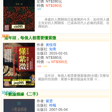
定價:
NT$280元
特價:
NT$280元
身處於人際關係日益複雜的今天，如何與人建
立良好的人際關係，已成為現代人必修的課題。在
傳統的...
cb095
購買
比較
這年頭，每個人都需要懂紫微
作者:
黃恆堉
出版社:
知青
出版日: 2015-02-01
定價:
NT$380元
特價:
NT$300元
79
折
這年頭，每個人都需要懂紫微(附光碟) 完整珍
藏版特別加贈：紫微斗數排版論命光碟 ※...
jeq095
缺貨登記
斗數論姻緣《二手》
作者:
紫雲
出版社:
時報
出版日: 2007-05-04