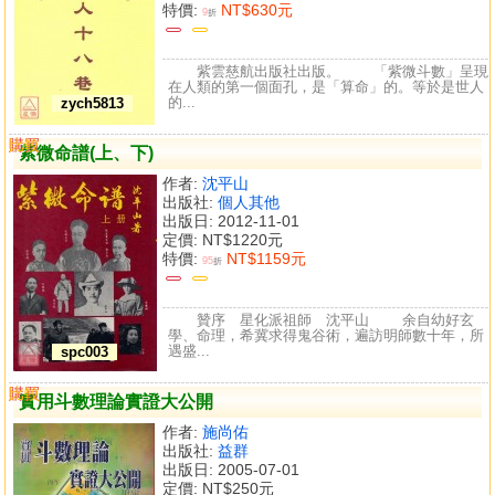
特價:
NT$630元
9
折
紫雲慈航出版社出版。 「紫微斗數」呈現
在人類的第一個面孔，是「算命」的。等於是世人
的...
zych5813
購買
比較
紫微命譜(上、下)
作者:
沈平山
出版社:
個人其他
出版日: 2012-11-01
定價:
NT$1220元
特價:
NT$1159元
95
折
贊序 星化派祖師 沈平山 余自幼好玄
學、命理，希冀求得鬼谷術，遍訪明師數十年，所
遇盛...
spc003
購買
比較
實用斗數理論實證大公開
作者:
施尚佑
出版社:
益群
出版日: 2005-07-01
定價:
NT$250元