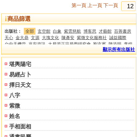
第一頁
上一頁
下一頁
商品篩選
出版社：
全部
玄空館
白象
紫雲慈航
博客思
才藝館
百善書房
天心
金大鼎
文源
大塊文化
陳彥安
紫微文化服務社
誠益國際
台中天機堂
兆安資訊
大易源正宗易學研究會
劉玄賓
陳添賜
李煌
顯示所有出版社
棋
冠元學術殿堂
龔畇甄
青青
宏道文化
愛呦文創
現代美
大夢
小澂寶人文講堂
宏然流生身靈治本中心
許銓仁
李樵
武陵/進源
秦安男
冠元科研協會
國際紫微學會
大地
陳岳琦
進源、宏然流
堪輿陽宅
大孚
行卯
瑞成
竹林
華成
知青
金星
京洋
武陵
集文
育林
進
易經占卜
源
益群
宋林
鼎大
個人其他
大展
聖環
文國
大正
久鼎
大元
鼎文
世一
春光
時報
勸學齋
心一堂
新智
智林
圓方
水牛
擇日天文
八字
紫微
姓名
手相面相