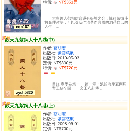
特價:
NT$351元
9
折
大多數人都相信命運有好壞之分，懂得紫微斗
數命理哲學，可以讓我們清楚而具體的洞悉自己的
人生，...
eqb167
購買
比較
欽天九紫銅人十八巷(中)
作者:
蔡明宏
出版社:
紫雲慈航
出版日: 2010-05-03
定價:
NT$800元
特價:
NT$720元
9
折
目錄 帝學卷第一 第一章：浪拍海岸夏商周
帝王秘辛圖 文王八卦傳 ...
zych5820
購買
比較
欽天九紫銅人十八巷(上)
作者:
蔡明宏
出版社:
紫雲慈航
出版日: 2008-09-01
定價:
NT$700元