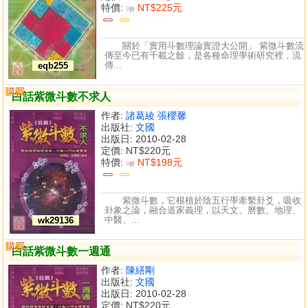
特價:
NT$225元
9
折
關於「實用斗數理論實證大公開」 紫微斗數流
傳至今已有千載之餘，是各種命理學術研究裡，流
傳...
eqb255
購買
比較
白話紫微斗數不求人
作者:
諸葛綾 張櫻馨
出版社:
文國
出版日: 2010-02-28
定價:
NT$220元
特價:
NT$198元
9
折
紫微斗數，它根植於陰五行學牽繫卦爻，吸收
卦象之論，融合道家義理，以天文、曆數、地理、
中醫、...
wk29136
購買
比較
白話紫微斗數一週通
作者:
陳繕剛
出版社:
文國
出版日: 2010-02-28
定價:
NT$220元