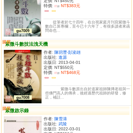
定價:
NT$450元
特價:
NT$383元
85
折
從筆者於七十四年，在台視家庭月刊寫紫微斗
數自己算專欄，至今已十六年了，有很多讀者來函
問命也...
gu7009
購買
比較
紫微斗數技法洩天機
作者:
陳玥灃‧彭浚翃
出版社:
進源
出版日: 2013-04-01
定價:
NT$550元
特價:
NT$468元
85
折
紫微斗數原出自於道家祖師陳摶老祖與一
些佛門高人的傳承，後經過歷代祖師的研發，修
正，補註...
gu7008
購買
比較
紫微啟示錄
作者:
陳雪濤
出版社:
武陵
出版日: 2022-03-01