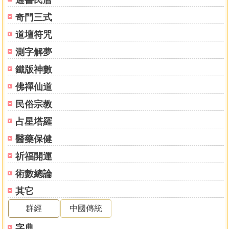
通書民曆
奇門三式
道壇符咒
測字解夢
鐵版神數
佛禪仙道
民俗宗教
占星塔羅
醫藥保健
祈福開運
術數總論
其它
群經
中國傳統
字典