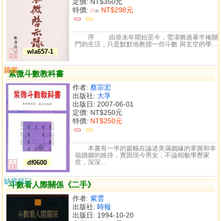
定價:
NT$350元
特價:
NT$298元
85
折
序 由癸未年開始至今，雪濤猶過著半掩關
門的生活，只是默默地教授一些斗數 與玄空的學...
wla657-1
購買
比較
紫微斗數教科書
作者:
蔡宗宏
出版社:
大孚
出版日: 2007-06-01
定價:
NT$250元
特價:
NT$250元
本書有一半的篇幅在論述美滿姻緣的掌握和幸
福婚姻的維持，實因現今男女，不論相貌學歷家
世，深深...
df0600
缺貨登記
斗數看人際關係《二手》
作者:
紫雲
出版社:
時報
出版日: 1994-10-20