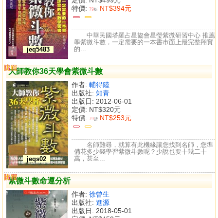
特價:
NT$394元
79
折
中華民國塔羅占星協會星瑩紫微研習中心 推薦
學紫微斗數，一定需要的一本書市面上最完整翔實
的...
jeq5483
購買
比較
大師教你36天學會紫微斗數
作者:
輔得陸
出版社:
知青
出版日: 2012-06-01
定價:
NT$320元
特價:
NT$253元
79
折
名師難尋，就算有此機緣讓您找到名師，您準
備花多少錢學習紫微斗數呢？少說也要十幾二十
萬，甚至...
jeqs02
購買
比較
紫微斗數命運分析
作者:
徐曾生
出版社:
進源
出版日: 2018-05-01