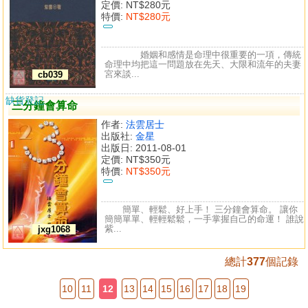
定價:
NT$280元
特價:
NT$280元
婚姻和感情是命理中很重要的一項，傳統
命理中均把這一問題放在先天、大限和流年的夫妻
宮來談...
cb039
缺貨登記
三分鐘會算命
作者:
法雲居士
出版社:
金星
出版日: 2011-08-01
定價:
NT$350元
特價:
NT$350元
簡單、輕鬆、好上手！ 三分鐘會算命。 讓你
簡簡單單、輕輕鬆鬆，一手掌握自己的命運！ 誰說
紫...
jxg1068
總計
377
個記錄
10
11
12
13
14
15
16
17
18
19