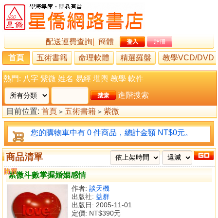
配送運費查詢
|
簡體
首頁
五術書籍
命理軟體
精選羅盤
教學VCD/DVD
熱門:
八字
紫微
姓名
易經
堪輿
教學
軟件
進階搜索
目前位置:
首頁
五術書籍
紫微
>
>
您的購物車中有 0 件商品，總計金額 NT$0元。
商品清單
購買
比較
紫微斗數掌握婚姻感情
作者:
談天機
出版社:
益群
出版日: 2005-11-01
定價:
NT$390元