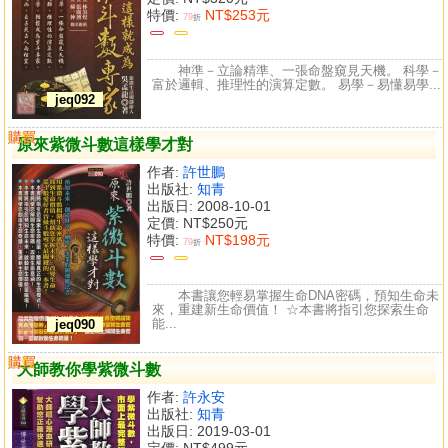
特價:
NT$253元
79
折
神準－立論精準、一張命盤窺見天機。 科學－
富於邏輯、推理性的演算定數。 易學－易懂易學...
jeq092
購買
比較
原來紫微斗數這樣學才對
作者:
許世鵬
出版社:
知青
出版日: 2008-10-01
定價:
NT$250元
特價:
NT$198元
79
折
本書讓您輕易掌握生命DNA密碼，預知生命未
來，重建新生命價值！ ☆本書將指引您探索生命
能...
jeq090
購買
比較
大師教你學紫微斗數
作者:
許永安
出版社:
知青
出版日: 2019-03-01
定價:
NT$499元