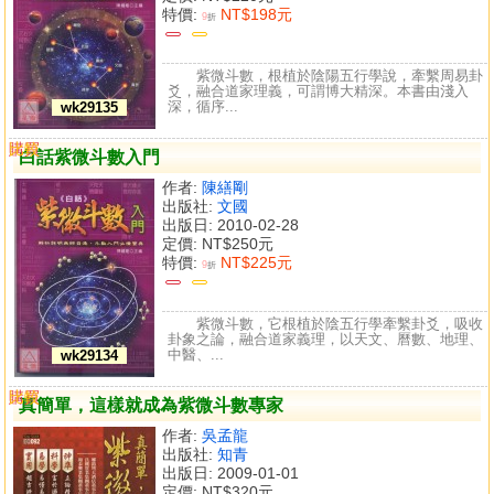
特價:
NT$198元
9
折
紫微斗數，根植於陰陽五行學說，牽繫周易卦
爻，融合道家理義，可謂博大精深。本書由淺入
深，循序...
wk29135
購買
比較
白話紫微斗數入門
作者:
陳繕剛
出版社:
文國
出版日: 2010-02-28
定價:
NT$250元
特價:
NT$225元
9
折
紫微斗數，它根植於陰五行學牽繫卦爻，吸收
卦象之論，融合道家義理，以天文、曆數、地理、
中醫、...
wk29134
購買
比較
真簡單，這樣就成為紫微斗數專家
作者:
吳孟龍
出版社:
知青
出版日: 2009-01-01
定價:
NT$320元