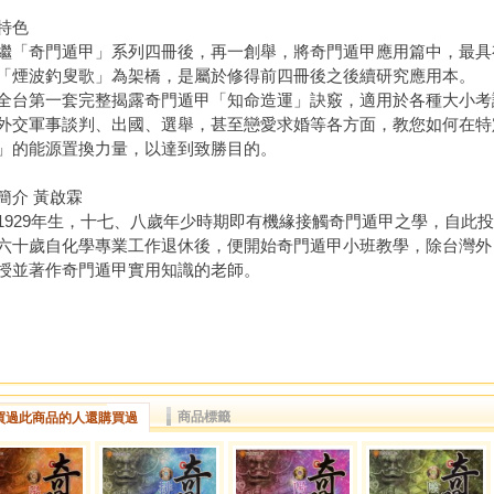
特色
奇門遁甲」系列四冊後，再一創舉，將奇門遁甲應用篇中，最具
「煙波釣叟歌」為架橋，是屬於修得前四冊後之後續研究應用本。
第一套完整揭露奇門遁甲「知命造運」訣竅，適用於各種大小考
外交軍事談判、出國、選舉，甚至戀愛求婚等各方面，教您如何在特
」的能源置換力量，以達到致勝目的。
簡介 黃啟霖
29年生，十七、八歲年少時期即有機緣接觸奇門遁甲之學，自此投
六十歲自化學專業工作退休後，便開始奇門遁甲小班教學，除台灣外
授並著作奇門遁甲實用知識的老師。
商品標籤
買過此商品的人還購買過