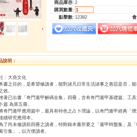
商品庫存
: 2
購買數量
:
點擊數
: 12382
會
品說明：
社：大堯文化
之目的，是希望修讀者，能對諸凡日常生活諸事之善惡是否，能
之效。
已出書「奇門遁甲解碼全集」四冊，含有奇門遁甲基礎篇、工具
卜篇 為第五冊。
門遁甲應用篇中，最具有特色之占卜理論，以奇門遁甲經典「煙波
後續研究應用本。
尚未修讀前四冊之讀者，特附錄本書所要之「遁甲時盤集」及「
索引集」，以方便讀者。