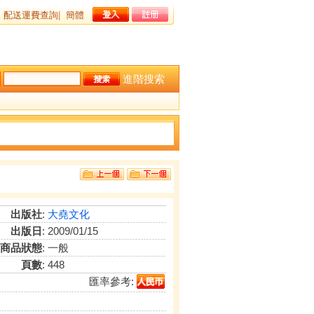
配送運費查詢
|
簡體
進階搜索
出版社
:
大堯文化
出版日
: 2009/01/15
商品狀態
: 一般
頁數
: 448
匯率參考: