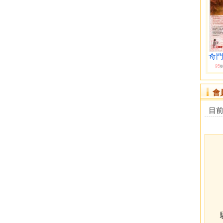
奇門
95
會
目