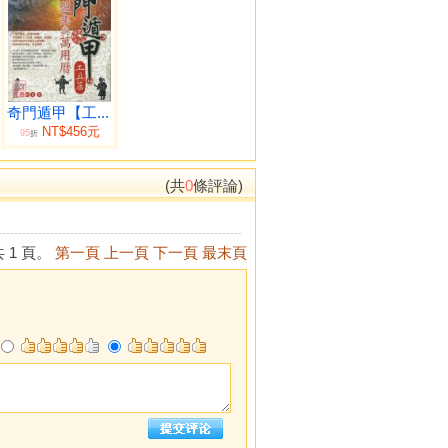
奇門遁甲【工...
NT$456元
95
折
(共
0
條評論)
 1 頁。
第一頁
上一頁
下一頁
最末頁