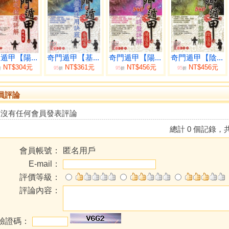
遁甲【陽...
奇門遁甲【基...
奇門遁甲【陽...
奇門遁甲【陰...
NT$304元
NT$361元
NT$456元
NT$456元
95
95
95
折
折
折
折
員評論
前沒有任何會員發表評論
總計 0 個記錄，共
會員帳號：
匿名用戶
E-mail：
評價等級：
評論內容：
驗證碼：