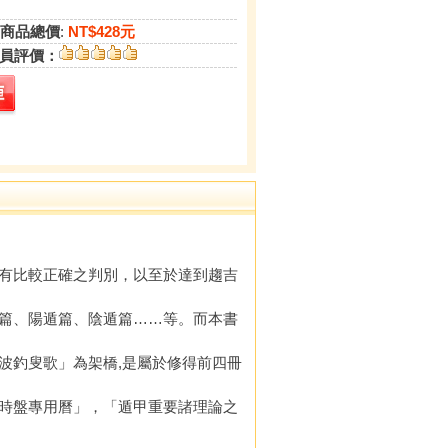
商品總價
:
NT$428元
員評價：
有比較正確之判別，以至於達到趨吉
篇、陽遁篇、陰遁篇……等。而本書
釣叟歌」為架橋,是屬於修得前四冊
時盤專用曆」，「遁甲重要諸理論之