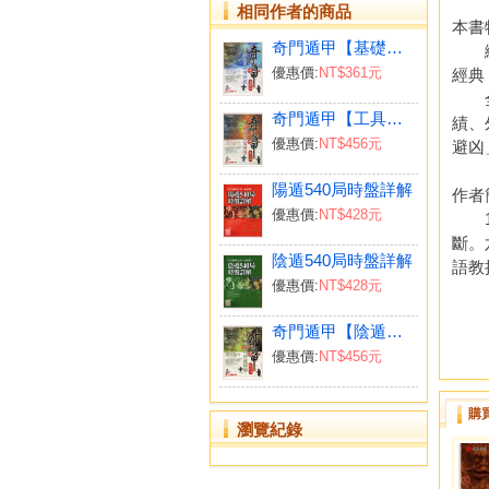
相同作者的商品
本書
奇門遁甲【基礎篇】排盤與運用訣竅
繼「
優惠價:
NT$361元
經典
全台
奇門遁甲【工具篇】局盤集與萬用曆
績、
優惠價:
NT$456元
避凶
陽遁540局時盤詳解
作者
優惠價:
NT$428元
19
斷。
陰遁540局時盤詳解
語教
優惠價:
NT$428元
奇門遁甲【陰遁篇】陰遁540局時盤詳解
優惠價:
NT$456元
購
瀏覽紀錄