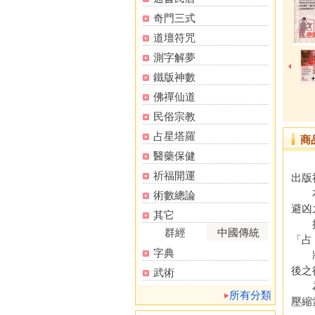
奇門三式
道壇符咒
測字解夢
鐵版神數
佛禪仙道
民俗宗教
占星塔羅
商
醫藥保健
祈福開運
出版
本書
術數總論
避凶
其它
挫著
群經
中國傳統
「占
字典
將奇
後之
武術
為了
所有分類
壓縮