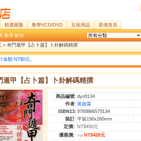
精選羅盤
教學VCD/DVD
五術用品
星僑首頁
輿
教學
軟件
式
>
奇門遁甲【占卜篇】卜卦解碼精撰
金額 NT$0元。
門遁甲【占卜篇】卜卦解碼精撰
商品編號
: dyo9134
作者
:
黃啟霖
ISBN13
: 9789866579134
裝訂
: 平裝190x260mm
定價:
NT$450元
優惠價:
NT$428元
95
折