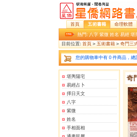
首頁
五術書籍
命理軟體
熱門:
八字
紫微
姓名
易經
堪
目前位置:
首頁
>
五術書籍
>
奇門三
您的購物車中有 0 件商品，總計
堪輿陽宅
奇
易經占卜
擇日天文
八字
紫微
姓名
手相面相
通書民曆