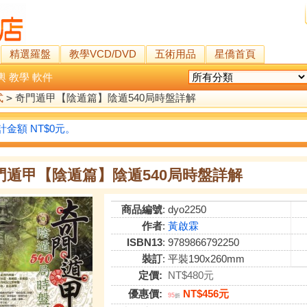
精選羅盤
教學VCD/DVD
五術用品
星僑首頁
輿
教學
軟件
式
>
奇門遁甲【陰遁篇】陰遁540局時盤詳解
金額 NT$0元。
門遁甲【陰遁篇】陰遁540局時盤詳解
商品編號
: dyo2250
作者
:
黃啟霖
ISBN13
: 9789866792250
裝訂
: 平裝190x260mm
定價:
NT$480元
優惠價:
NT$456元
95
折