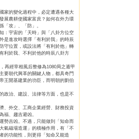
國家的變化過程中，必定遭遇各種大
發展農耕使國家富庶？如何在外力環
係「攻」、「防」。
知：宇宙的「天時」與「八卦方位空
外是進攻時選擇「有利於我」的時辰
防守位置，或設法將「有利於他」轉
有利於我、不利於他的時辰八卦方
再經宰相風后整修為1080局之遁甲
主要朝代興革的關鍵人物，都具奇門
帝王開基建業的功臣，而明朝的劉伯
的政治、建設、法律等方面，也是不
濟、外交、工商企業經營、財務投資
為福、趨吉避凶。
運勢吉凶。不過，只能做到「知命而
大氣磁場造運」的積極作用，有「不
者的功能性，則更得「知命又能造