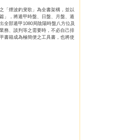
之「煙波釣叟歌」為全書架構，並以
篇」，將遁甲時盤、日盤、月盤、遁
全部遁甲1080局陰陽時盤八方位及
業務、談判等之需要時，不必自己排
甲書籍成為極簡便之工具書，也將使