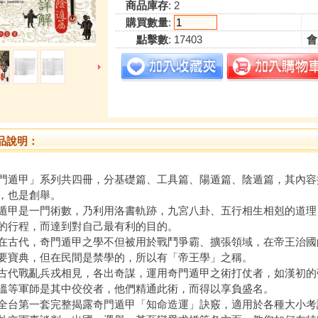
商品庫存
: 2
購買數量
:
點擊數
: 17403
會
品說明：
門遁甲」系列共四冊，分基礎篇、工具篇、陽遁篇、陰遁篇，其內容
，也是創舉。
遁甲是一門術數，乃利用洛書軌跡，九宮八卦、五行相生相剋的道理
的行程，而達到對自己最有利的目的。
代，奇門遁甲之學不但被用於戰鬥爭霸、擴張領域，在帝王治國
要寶典，但在民間是禁學的，所以有「帝王學」之稱。
戰亂兵戎相見，各出奇謀，運用奇門遁甲之術打仗者，如漢初的
溫等軍師是其中佼佼者，他們精通此術，而得以享負盛名。
第一套完整揭露奇門遁甲「知命造運」訣竅，適用於各種大小考