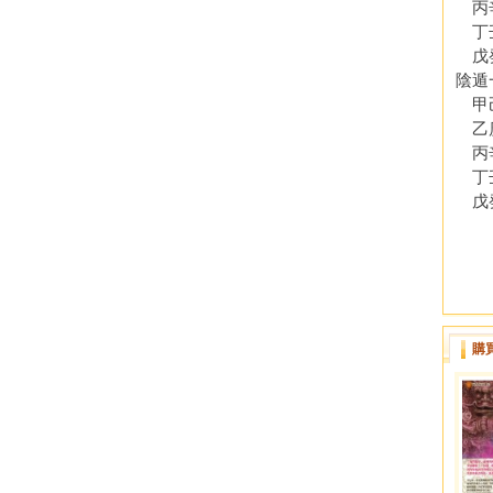
丙辛
丁壬
戊癸
陰遁
甲己
乙庚
丙辛
丁壬
戊癸
購