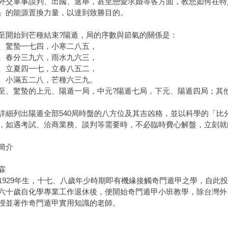
外交軍事談判、出國、選舉，甚至戀愛求婚等各方面，教您如何在特
」的能源置換力量，以達到致勝目的。
至開始到芒種結束?陽遁，局的序數與節氣的關係是：
、驚蟄一七四，小寒二八五，
、春分三九六，雨水九六三，
、立夏四一七，立春八五二，
、小滿五二八，芒種六三九。
至、驚蟄的上元、陽遁一局，中元?陽遁七局，下元、陽遁四局；其
詳細列出陽遁全部540局時盤的八方位及其吉凶格，並以科學的「比
，如遇考試、洽商業務、談判等需要時，不必臨時費心解盤，立刻就
簡介
霖
29年生，十七、八歲年少時期即有機緣接觸奇門遁甲之學，自此投
六十歲自化學專業工作退休後，便開始奇門遁甲小班教學，除台灣外
授並著作奇門遁甲實用知識的老師。