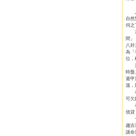
人類
自然
伺之
古聖
間」
八卦
為「
位，
黃帝
時盤
遁甲
溫，
在古
可欠
在現
借貸
一般
趨吉
讓命