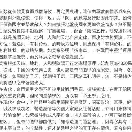
從個體覓食而成群遊牧，再定居農耕，這個由單數個體形成集落
變動與外敵侵犯，使得「攻」與「防」的意識及行動因此萌芽。如何
下保衛國家並擊敗敵人？如何擴張地盤使國家更加強盛進步？無不關
先賢長期不斷觀察「宇宙磁場」，配合「陰陽五行」研究邏輯得
，就是所謂天時、地利、人和的天地自然定律。而攻防致勝要訣，不
方位；若遇到「有利於他」的時辰方位時，則應保持「有利於我」的
有利於我」的致勝契機。如黃帝發明「指南車」，在戰鬥中靈活運用
機動掌握優勢，而於涿鹿之戰擊敗強敵蚩尤。
根據天時、地利、人和與陰陽五行之磁場原理，始創原為4320局，
。從此，中國的朝代興亡史，也可說是奇門遁甲的推演史。因為，各
造詣，如周朝姜子牙、漢朝張子房、三國諸葛孔明等，無一不是輔佐
則將遁甲之學發揚光大。
代，奇門遁甲之學不但被用於戰鬥爭霸、擴張領域，在帝王治國
缺的重要寶典，但民間是禁學的，所以有「帝王學」之稱。
代社會中，奇門遁甲的應用範圍更是廣泛，國家政治、軍事、經
，以及求取功名、營造感情等的個人家庭及社會活動，都可用來轉禍
論命術，如紫微斗數或八字推命，功力高段的人，也可正確推斷
避凶」，但奇門遁甲卻能做到「知命造運而退惡運」，因為它具有「
運主宰自己」的攻擊性，這才是遁甲之學的真正存在價值。若合併兩