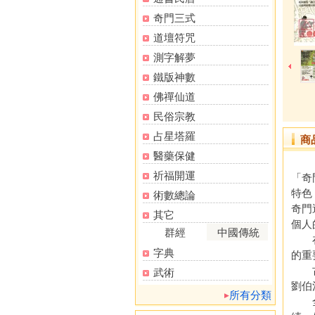
奇門三式
道壇符咒
測字解夢
鐵版神數
佛禪仙道
民俗宗教
占星塔羅
商
醫藥保健
祈福開運
「奇
特色
術數總論
奇門
其它
個人
群經
中國傳統
在古
字典
的重
古代
武術
劉伯
所有分類
全台