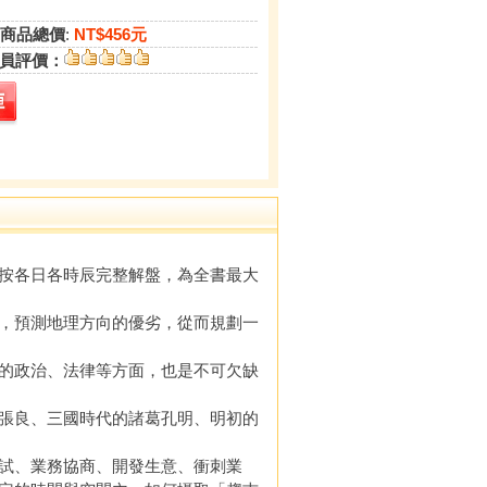
商品總價
:
NT$456元
員評價：
按各日各時辰完整解盤，為全書最大
，預測地理方向的優劣，從而規劃一
的政治、法律等方面，也是不可欠缺
張良、三國時代的諸葛孔明、明初的
試、業務協商、開發生意、衝刺業