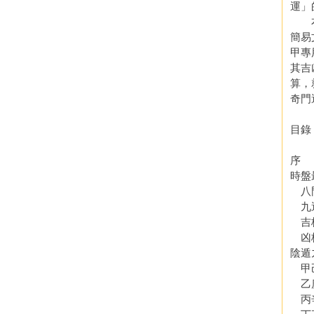
運」
本全
簡易
甲專
其吉
算，
奇門
目錄
序
時盤
八
九遁
吉
凶
陰遁
甲己
乙庚
丙辛