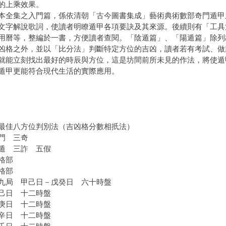
的上乘效果。
集之入門篇，係依清朝「古今圖書集成」藝術典術數部奇門遁甲
文字解說歌詞，使讀者明瞭遁甲各項要訣及其來源。後續則有「工具
用曆等，整編於一書，方便讀者查閱。「陰遁篇」、「陽遁篇」除列出
凶格之外，並以「比分法」判斷特定方位的吉凶，讀者若有考試、做
就能立刻找出最好的時辰與方位，這是坊間前所未見的作法，將使遁
遁甲更能符合現代生活的實際應用。
最佳八方位判別法（吉凶格分數相扺法）
門 三奇
 三詐 五假
格部
格部
九局 甲己日－戊癸日 六十時盤
日 十二時盤
日 十二時盤
日 十二時盤