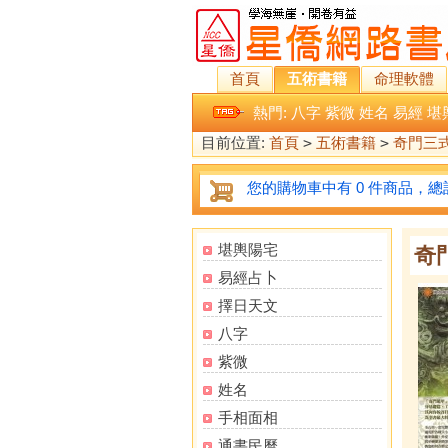
首頁
五術書籍
命理軟體
熱門:
八字
紫微
姓名
易經
堪
目前位置:
首頁
>
五術書籍
>
奇門三
您的購物車中有 0 件商品，總計
堪輿陽宅
奇
易經占卜
擇日天文
八字
紫微
姓名
手相面相
通書民曆