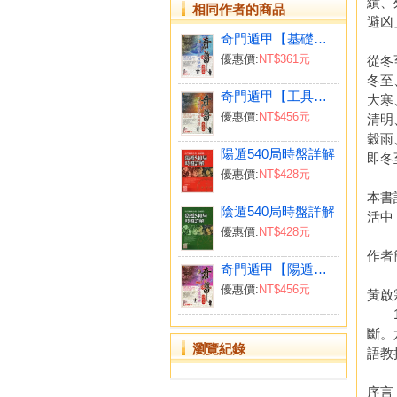
績、
相同作者的商品
避凶
奇門遁甲【基礎篇】排盤與運用訣竅
優惠價:
NT$361元
從冬
冬至
奇門遁甲【工具篇】局盤集與萬用曆
大寒
優惠價:
NT$456元
清明
穀雨
陽遁540局時盤詳解
即冬
優惠價:
NT$428元
本書
陰遁540局時盤詳解
活中
優惠價:
NT$428元
作者
奇門遁甲【陽遁篇】陽遁540局時盤詳解
優惠價:
NT$456元
黃啟
19
斷。
瀏覽紀錄
語教
序言