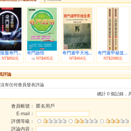
陰盤奇門...
奇門啟悟
奇門遁甲天地...
奇門遁甲秘笈...
NT$850元
NT$405元
NT$464元
NT$2088元
9
折
折
員評論
前沒有任何會員發表評論
總計 0 個記錄，共
會員帳號：
匿名用戶
E-mail：
評價等級：
評論內容：