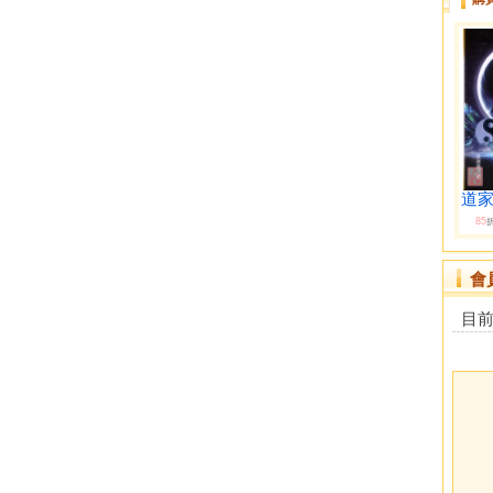
道家
85
會
目