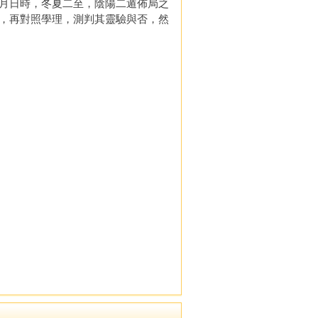
月日時，冬夏二至，陰陽二遁佈局之
，再對照學理，測判其靈驗與否，然