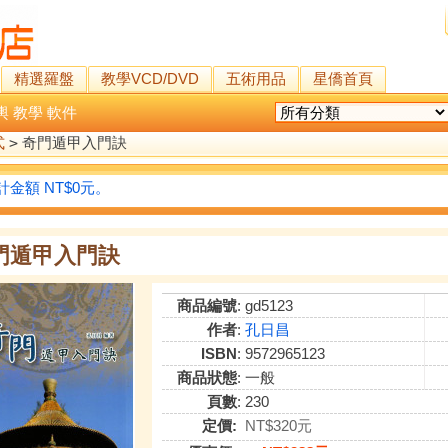
精選羅盤
教學VCD/DVD
五術用品
星僑首頁
輿
教學
軟件
式
>
奇門遁甲入門訣
金額 NT$0元。
門遁甲入門訣
商品編號
: gd5123
作者
:
孔日昌
ISBN
: 9572965123
商品狀態
: 一般
頁數
: 230
定價:
NT$320元