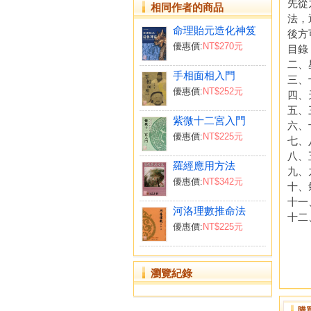
先從
相同作者的商品
法，
命理貽元造化神笈
後方
優惠價:
NT$270元
目錄
二、
手相面相入門
三、
優惠價:
NT$252元
四、
五、
紫微十二宮入門
六、
優惠價:
NT$225元
七、
八、
羅經應用方法
九、
優惠價:
NT$342元
十、
十一
河洛理數推命法
十二
優惠價:
NT$225元
瀏覽紀錄
購