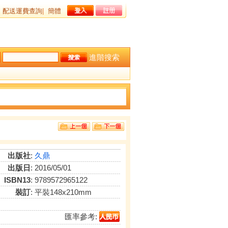
配送運費查詢
|
簡體
進階搜索
出版社
:
久鼎
出版日
: 2016/05/01
ISBN13
: 9789572965122
裝訂
: 平裝148x210mm
匯率參考: