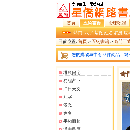
首頁
五術書籍
命理軟體
熱門:
八字
紫微
姓名
易經
堪
目前位置:
首頁
>
五術書籍
>
奇門三
您的購物車中有 0 件商品，總計
堪輿陽宅
奇
易經占卜
擇日天文
八字
紫微
姓名
手相面相
通書民曆