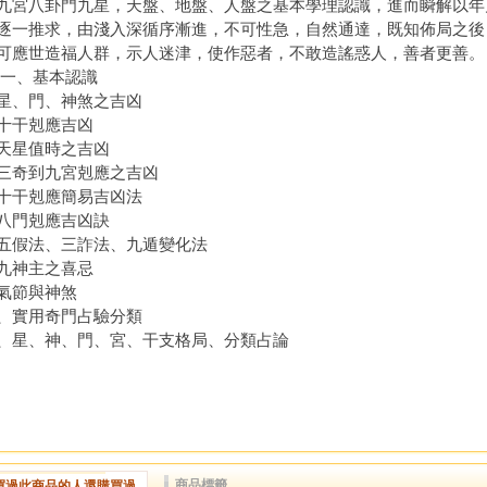
九宮八卦門九星，天盤、地盤、人盤之基本學理認識，進而瞬解以年
逐一推求，由淺入深循序漸進，不可性急，自然通達，既知佈局之後
可應世造福人群，示人迷津，使作惡者，不敢造謠惑人，善者更善。
 一、基本認識
星、門、神煞之吉凶
十干剋應吉凶
天星值時之吉凶
三奇到九宮剋應之吉凶
十干剋應簡易吉凶法
八門剋應吉凶訣
五假法、三詐法、九遁變化法
九神主之喜忌
氣節與神煞
、實用奇門占驗分類
、星、神、門、宮、干支格局、分類占論
商品標籤
買過此商品的人還購買過