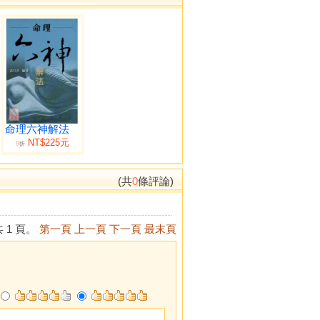
命理六神解法
NT$225元
9
折
(共
0
條評論)
 1 頁。
第一頁
上一頁
下一頁
最末頁