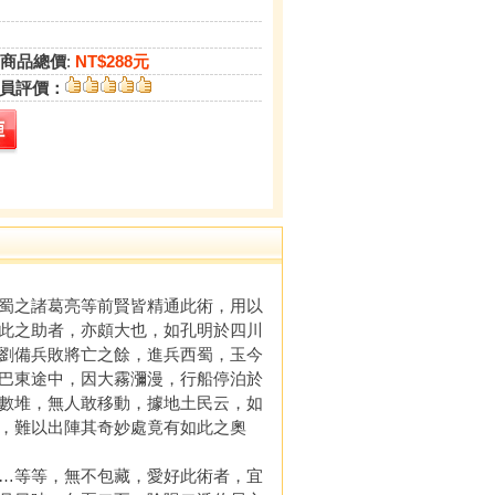
商品總價
:
NT$288元
員評價：
蜀之諸葛亮等前賢皆精通此術，用以
此之助者，亦頗大也，如孔明於四川
劉備兵敗將亡之餘，進兵西蜀，玉今
巴東途中，因大霧瀰漫，行船停泊於
數堆，無人敢移動，據地土民云，如
，難以出陣其奇妙處竟有如此之奧
…等等，無不包藏，愛好此術者，宜