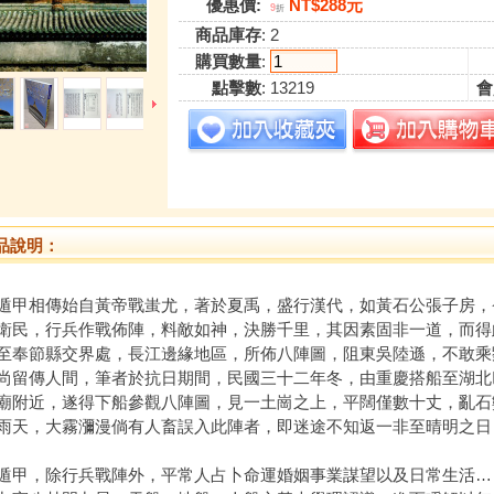
優惠價:
NT$288元
9
折
商品庫存
: 2
購買數量
:
點擊數
: 13219
會
品說明：
遁甲相傳始自黃帝戰蚩尤，著於夏禹，盛行漢代，如黃石公張子房，
衛民，行兵作戰佈陣，料敵如神，決勝千里，其因素固非一道，而得
至奉節縣交界處，長江邊緣地區，所佈八陣圖，阻東吳陸遜，不敢乘
尚留傳人間，筆者於抗日期間，民國三十二年冬，由重慶搭船至湖北
廟附近，遂得下船參觀八陣圖，見一土崗之上，平闊僅數十丈，亂石
雨天，大霧瀰漫倘有人畜誤入此陣者，即迷途不知返一非至晴明之日
遁甲，除行兵戰陣外，平常人占卜命運婚姻事業謀望以及日常生活…