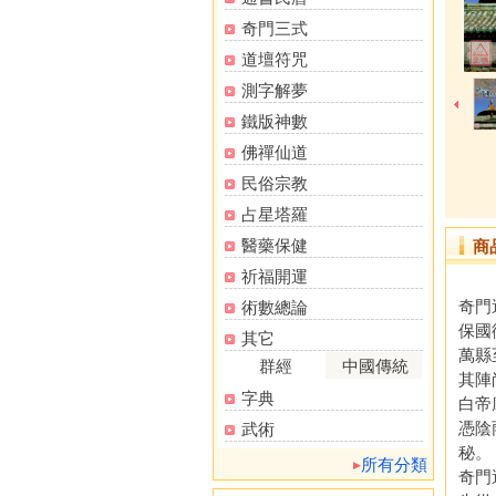
奇門三式
道壇符咒
測字解夢
鐵版神數
佛禪仙道
民俗宗教
占星塔羅
醫藥保健
商
祈福開運
奇門
術數總論
保國
其它
萬縣
群經
中國傳統
其陣
字典
白帝
憑陰
武術
秘。
所有分類
奇門