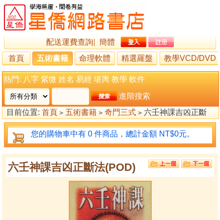
配送運費查詢
|
簡體
首頁
五術書籍
命理軟體
精選羅盤
教學VCD/DVD
熱門:
八字
紫微
姓名
易經
堪輿
教學
軟件
進階搜索
目前位置:
首頁
五術書籍
奇門三式
六壬神課吉凶正斷
>
>
>
法(POD)
您的購物車中有 0 件商品，總計金額 NT$0元。
六壬神課吉凶正斷法(POD)