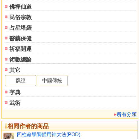
雜格及其他之解
佛禪仙道
八．壬學課體構成法
民俗宗教
元首課
重審課
占星塔羅
比用課
醫藥保健
涉害課
遙剋課
祈福開運
返吟課
術數總論
別責課
其它
昂星課
八專課
群經
中國傳統
伏吟課
字典
不備格陰陽的取法
九．陰陽十二天將貴神之解
武術
天將十二貴神程序
所有分類
天將佈演逆行順行法則
天乙貴起例的秘解
相同作者的商品
十二貴神順逆之理
四柱命學調候用神大法(POD)
天乙前五、後六之解