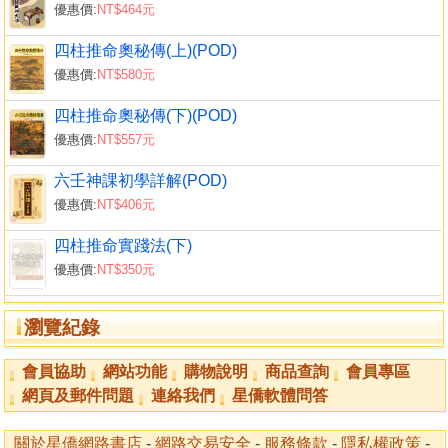
優惠價:
NT$464元
神藏殺沒之事
初傳與乘神天將所引起的變化
四柱推命奧秘傳(上)(POD)
關於夾剋
優惠價:
NT$580元
關於日辰
陰神之解
四柱推命奧秘傳(下)(POD)
相乘和相臨的區別
優惠價:
NT$557元
十．類神之解
六壬神課初學詳解(POD)
類神不明顯則勿用
優惠價:
NT$406元
類神陰內陽外
課格與類神
四柱推命實踐法(下)
看吉凶優劣
優惠價:
NT$350元
求類神於方位
吉格反應的厚薄
瀏覽紀錄
凶災已過
凶事結絕
會員協助
網站功能
購物說明
商品查詢
會員專區
吉凶的變化
網頁及郵件問題
連絡我們
星僑軟體問答
類神秘集
天將貴人的類神
關於星僑網路書店
-
網路交易安全
-
服務條款
-
隱私權政策
-