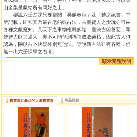
於民國三十、卅一兩年，將六壬神課詳細解說發表，再以泰
山全集呈獻給所有同好之士。
卻說六壬占課只要翻閱「吳越春秋」及「越之絕書」中
所記載，即知其乃最古老的觀占法，古聖賢人之愛玩亦可由
各種文獻窺知。凡天下之事物複雜多端，難決吉凶善惡，即
使智力財力過人，亦不可能預測禍福成敗榮枯，因此古人也
認為，除以占卜決疑外別無他法。話說觀占法雖有各種，但
無一出六壬課學之右者。
由於此正斷之法則化而使占斷事項易如反掌，加上其簡
顯示完整說明
易明瞭，故而對每件事得以即斷即解，開啟中國原書中之樞
機乃我平日所願，即使歷經常年實驗亦無所誤。本著畢生研
究之信心，相信任何讀者以六壬之推演法正斷，皆能窺得天
下之萬事、萬物、吉凶、悔吝、是非、成敗、禍福、榮枯，
若因此而開啟易學界新生命，更是我個人極感驕傲之事。透
商品標籤
購買過此商品的人還購買過
過本書將斯學活用乃是我個人的榮耀，況此祕笈將從未見諸
於事的正宗正斷法納入書中，望各位能多加研修。
泰山識
目錄