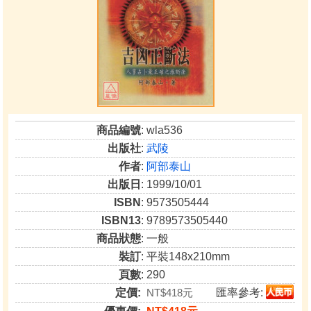
商品編號
: wla536
出版社
:
武陵
作者
:
阿部泰山
出版日
: 1999/10/01
ISBN
: 9573505444
ISBN13
: 9789573505440
商品狀態
: 一般
裝訂
: 平裝148x210mm
頁數
: 290
定價:
NT$418元
匯率參考: