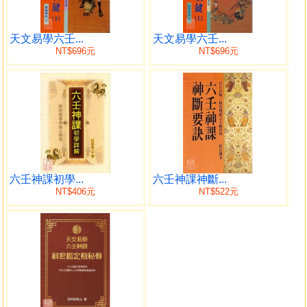
自序
緒言
天文易學六壬...
天文易學六壬...
NT$696元
NT$696元
一．六壬神課七百二十課式表
求課適用法
十二局速算法
天地十二盤表
二．七百二十課式一覽表
自甲子日十二局至癸亥日十二局止
三．七百二十課速查表
自第一局至第十二局止
六壬神課初學...
六壬神課神斷...
四．神殺表
NT$406元
NT$522元
六十花甲子表
十干寄宮表
天乙陰陽貴神表
月將圖表
天將十二貴神表
干支與五行數表
太歲神殺表