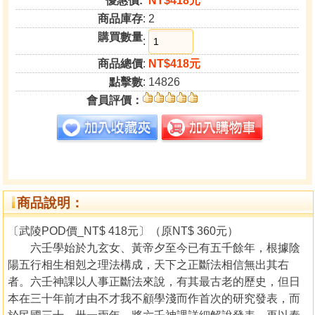
優惠價:
NT$418元
商品庫存
: 2
購買數量
:
商品總價
:
NT$418元
點擊數
: 14826
會員評價：
商品說明：
〔武陵POD價_NT$ 418元〕（原NT$ 360元）
六壬學始於九玄女、黃帝夕至今已有五千餘年，根據陰
陽五行相生相剋之理法構成，天下之正斷法相信無出其右
者。六壬神課以人事正斷法來說，有其最古老的歷史，但日
本在三十年前才由不才我不顧學淺而作首次的研究發表，而