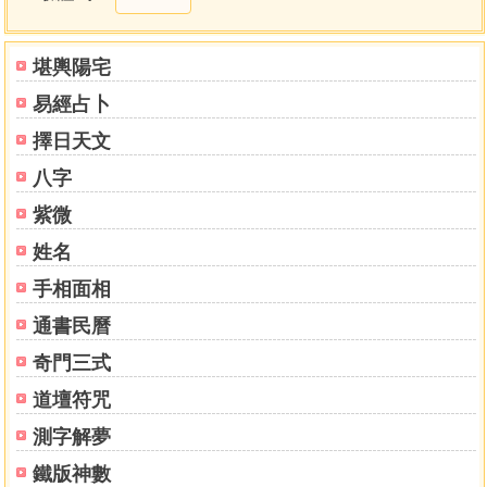
另一法
月將名的解釋
四課造式法
堪輿陽宅
定三傳
易經占卜
干支的說明
必須使用(神)字
擇日天文
遁干法
八字
旬丁法
九處三層五神之解
紫微
八殺九寶之解
姓名
九寶
手相面相
八殺
用與五旺法
通書民曆
空亡之論
奇門三式
空亡的動向
三傳定爻之法
道壇符咒
五行旺相之解
測字解夢
旺衰的活用法
四課的陰陽
鐵版神數