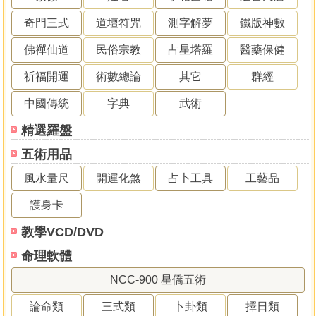
奇門三式
道壇符咒
測字解夢
鐵版神數
佛禪仙道
民俗宗教
占星塔羅
醫藥保健
祈福開運
術數總論
其它
群經
中國傳統
字典
武術
精選羅盤
五術用品
風水量尺
開運化煞
占卜工具
工藝品
護身卡
教學VCD/DVD
命理軟體
NCC-900 星僑五術
論命類
三式類
卜卦類
擇日類