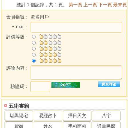
總計 1 個記錄，共 1 頁。
第一頁
上一頁
下一頁
最末頁
會員帳號：
匿名用戶
E-mail：
評價等級：
評論內容：
驗證碼：
五術書籍
堪輿陽宅
易經占卜
擇日天文
八字
紫微
姓名
手相面相
通書民曆