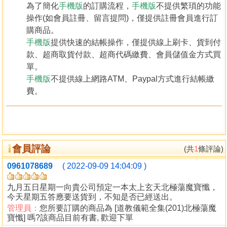
為了簡化
手機版
的訂購流程，
手機版
不提供繁瑣的功能
操作(如會員註冊、留言提問)，僅提供註冊會員進行訂
購商品。
手機版
提供快速的結帳操作，僅提供線上刷卡、貨到付
款、超商取貨付款、超商代碼繳費、會員儲值金方式買
單。
手機版
不提供線上網路ATM、Paypal方式進行結帳繳
費。
會員評論
(共
1
條評論)
0961078689
( 2022-09-09 14:04:09 )
九月五日星期一向貴公司預定一本太上玄天北極蕩魔寶懺，
今天星期五答應要送貨到，不知是否已經送出。
管理員：
您所要訂購的商品為 [道教儀範全集(201)北極蕩魔
寶懺] 嗎?該商品目前有書, 歡迎下單