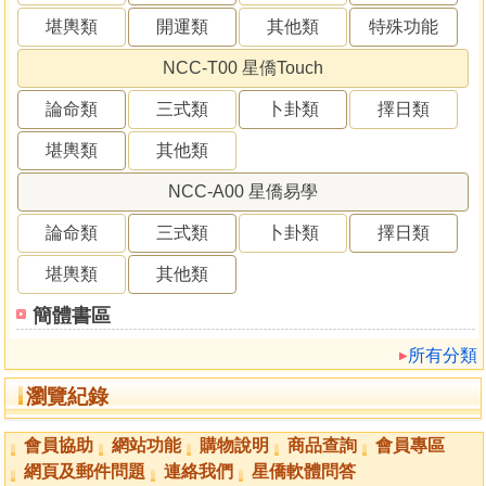
堪輿類
開運類
其他類
特殊功能
NCC-T00 星僑Touch
論命類
三式類
卜卦類
擇日類
堪輿類
其他類
NCC-A00 星僑易學
論命類
三式類
卜卦類
擇日類
堪輿類
其他類
簡體書區
所有分類
瀏覽紀錄
會員協助
網站功能
購物說明
商品查詢
會員專區
網頁及郵件問題
連絡我們
星僑軟體問答