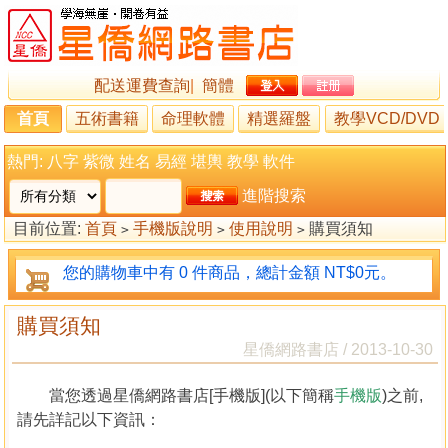
配送運費查詢
|
簡體
首頁
五術書籍
命理軟體
精選羅盤
教學VCD/DVD
熱門:
八字
紫微
姓名
易經
堪輿
教學
軟件
進階搜索
目前位置:
首頁
手機版說明
使用說明
購買須知
>
>
>
您的購物車中有 0 件商品，總計金額 NT$0元。
購買須知
星僑網路書店 / 2013-10-30
當您透過星僑網路書店[手機版](以下簡稱
手機版
)之前,
請先詳記以下資訊：