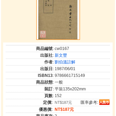
商品編號
: cw0167
出版社
:
新文豐
作者
:
劉伯溫註解
出版日
: 1987/06/01
ISBN13
: 9786661715149
商品狀態
: 一般
裝訂
: 平裝135x202mm
頁數
: 152
定價:
NT$187元
匯率參考:
優惠價:
NT$187元