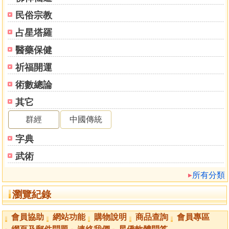
民俗宗教
占星塔羅
醫藥保健
祈福開運
術數總論
其它
群經
中國傳統
字典
武術
所有分類
瀏覽紀錄
會員協助
網站功能
購物說明
商品查詢
會員專區