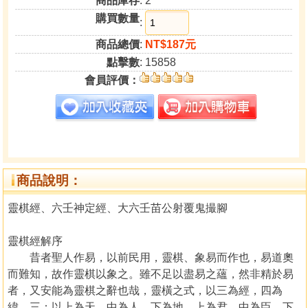
商品庫存
: 2
購買數量
:
商品總價
:
NT$187元
點擊數
: 15858
會員評價：
商品說明：
靈棋經、六壬神定經、大六壬苗公射覆鬼撮腳
靈棋經解序
昔者聖人作易，以前民用，靈棋、象易而作也，易道奧
而難知，故作靈棋以象之。雖不足以盡易之蘊，然非精於易
者，又安能為靈棋之辭也哉，靈橫之式，以三為經，四為
緯，三：以上為天，中為人，下為地，上為君，中為臣，下