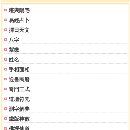
堪輿陽宅
易經占卜
擇日天文
八字
紫微
姓名
手相面相
通書民曆
奇門三式
道壇符咒
測字解夢
鐵版神數
佛禪仙道