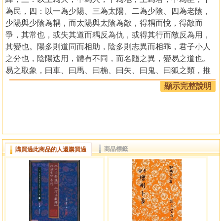
為民，四：以一為少陽、三為太陽、二為少陰、四為老陰，
少陽與少陰為耦，而太陽與太陰為敵，得耦而悅，得敵而
爭，其常也，或失其道而耦反為仇，或得其行而敵反為用，
其變也。陽多則道同而相助，陰多則志異而相乖，君子小人
之分也，陰陽迭用，體有不同，而名隨之異，變易之道也。
易之取象，曰車、曰馬、曰桷、曰矢、曰鬼、曰狐之類，推
而達之，天下之物，無不該矣，曰馬矣，而又化為龍，曰水
顯示完整說明
矣，而又以為雲，變易之義也，非通天下之賾者不識也，故
曰靈棋象易而作也，非精於易者不能也。予每喜其占之驗，
而病解之者不識作者之旨，而以世之卜師之語配之，故為申
其意而為之言，若夫以為黃石公之授張子房，則傳無其文，
史無其實，不敢從而附會之也。
商品標籤
購買過此商品的人還購買過
明誠意伯括蒼劉基伯溫序
景祐六壬神定經御製序
夫明陰陽之體者，神惟不測，察變化之道者，妙用無
方，所以聖人因之以極其藝，索其蒙於至，賾窮其妙於至
微，黃帝繇是獲玄女之符，平蚩尤之亂，動靜以之而倚類，