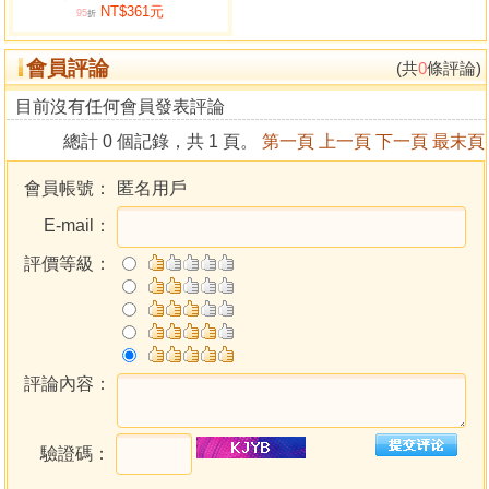
NT$361元
祖之制，垂之於後，可以稽疑，朕奉命以周旋，豈敢失墜，
95
折
以之輔治，疇曰不然，昔漢校尉任寵校兵書，太史尹校術
會員評論
數，每一書成，輒錄以聞，今所校讐，亦由斯義，藏之金
(共
0
條評論)
匱，以永皇圖，序以冠篇，冀傳來裔云爾。
目前沒有任何會員發表評論
總計 0 個記錄，共 1 頁。
第一頁
上一頁
下一頁
最末頁
會員帳號：
匿名用戶
E-mail：
評價等級：
評論內容：
驗證碼：