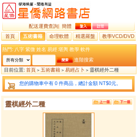
配送運費查詢
|
簡體
首頁
五術書籍
命理軟體
精選羅盤
教學VCD/DVD
熱門:
八字
紫微
姓名
易經
堪輿
教學
軟件
進階搜索
目前位置:
首頁
五術書籍
易經占卜
靈棋經外二種
>
>
>
您的購物車中有 0 件商品，總計金額 NT$0元。
靈棋經外二種