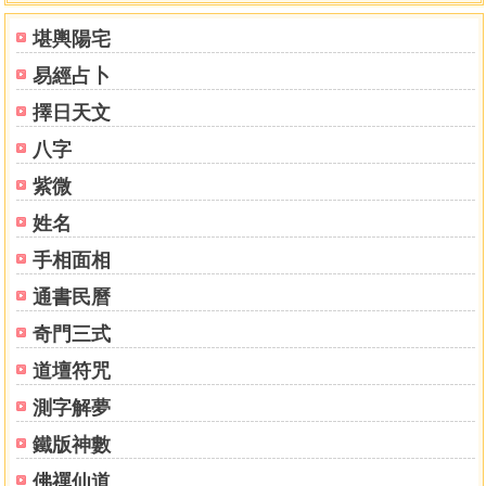
十二辟卦與人體生物節律
堪輿陽宅
十二辟卦與人體生理時間
易經占卜
第五章 經絡學說
經絡的循行部位與病候
擇日天文
一、手太陰肺經
八字
二、手陽明大腸經
三、足陽明骨經
紫微
四、足太陰脾經
姓名
五、手少陰心經
手相面相
六、手太陽小腸經
七、足太陽膀胱經
通書民曆
八、足少陰腎經
奇門三式
九、手厥陰心包經
十、手少陽三焦經
道壇符咒
十一、足少陽膽經
測字解夢
十二、足厥陰肝經
第六章 病源分析
鐵版神數
五、六淫
佛禪仙道