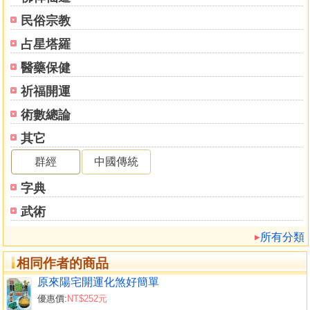
二、內傷
民俗宗教
三、不內外因
傷寒論六經證證候辨治
占星塔羅
天步真原論疾病
醫藥保健
行星的寒熱屬性
行星與相關疾病
祈福開運
三方宮的影響
術數總論
火星所在的宮位對健康的影響
其它
土星所在的宮位對健康的影響
天王星對健康的影響
群經
中國傳統
海王星對健康的影響
字典
冥王星對健康的影響
分析命盤的過程
武術
後天十二宮與疾病的原因
所有分類
第七章 現代人的健康觀念
全球十大致命疾病
相同作者的商品
猝死的徵兆及防治
原來陽宅開運化煞好簡單
日本人是怎樣預知突然死亡
優惠價:
NT$252元
心臟病發病前徵兆