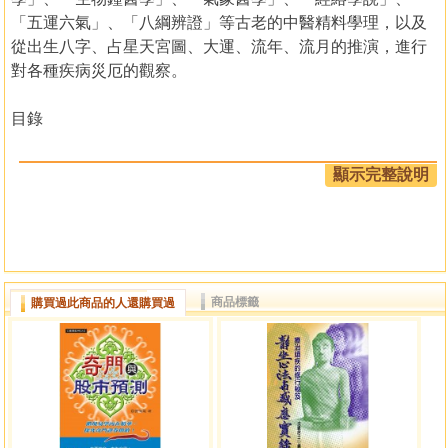
「五運六氣」、「八綱辨證」等古老的中醫精料學理，以及
從出生八字、占星天宮圖、大運、流年、流月的推演，進行
對各種疾病災厄的觀察。
目錄
鐘序
顯示完整說明
自序
并言
第一章 五行基本概念
易經的起源
河圖與洛書
商品標籤
購買過此商品的人還購買過
天干地支與河圖洛書的關聯性
八卦與人身的對應
天干地支與人體的對應
干支陰陽五行
天干地五行及方位
干支刑沖會合