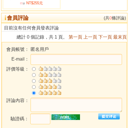
NT$255元
星宮的性情與陰陽
85
折
中醫臟腑學說
會員評論
心的功能
(共
0
條評論)
肝的功能
目前沒有任何會員發表評論
脾的功能
總計 0 個記錄，共 1 頁。
第一頁
上一頁
下一頁
最末頁
肺的功能
腎的功能
會員帳號：
匿名用戶
第四章 天文醫學五運六氣
E-mail：
五運六氣簡介
中運
評價等級：
主運
客運
五運主病及治法研究
九宮八風的意義
方位配置不良所出現的疾病
評論內容：
十二辟卦
大平聖專方論女子盛衰法
驗證碼：
十二辟卦與節氣的關係
二十四節氣自然氣候與現象