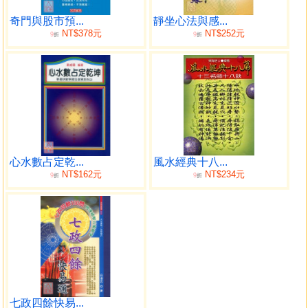
人體氣血的主要道路
五行運用於針法補瀉
奇門與股市預...
靜坐心法與感...
NT$378元
NT$252元
9
9
五行相生含義
折
折
五行生剋制化宜忌
五行生剋對應臟腑和疾病
怡悅療法
扁蒀治虢國太子相思病
熬石見真情
遏笑療法
葉天士傳奇醫案
心水數占定乾...
風水經典十八...
各類疾病所屬五行
NT$162元
NT$234元
9
9
折
折
第二章 行星星座與健康的關係
行星的特性與疾病的關係
十二星座的特性與疾病的關係
第三章 中醫陰陽臟腑學說
陰陽
表裡
寒熱
虛實
七政四餘快易...