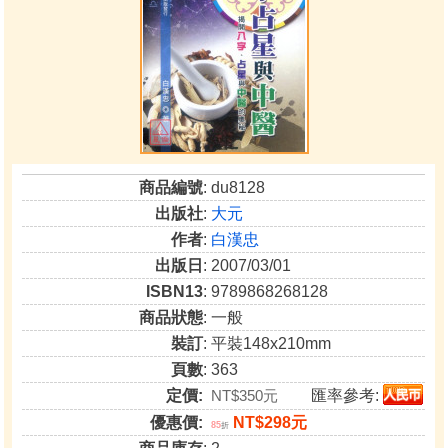
商品編號
: du8128
出版社
:
大元
作者
:
白漢忠
出版日
: 2007/03/01
ISBN13
: 9789868268128
商品狀態
: 一般
裝訂
: 平裝148x210mm
頁數
: 363
定價:
NT$350元
匯率參考:
優惠價:
NT$298元
85
折