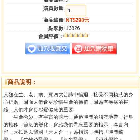
商品庫存
: 2
購買數量
:
商品總價
:
NT$298元
點擊數
: 13326
會員評價：
商品說明：
人類在生、老、病、死四大苦諦中輪迴，接受不同模式的身
心折磨。因而人們會更珍惜生命的價值，因為有疾病的摧
殘，人們才會更感覺健康的重要。
生命微妙，有宇宙的暗示，通過時間的沼澤地帶，行星
的推移，節氣的變化，會給我們帶來重要的指示，本書內
容，大抵是以我國「天人合一」為指歸，包括「時間醫
學」、「生物鐘醫學」、「氣象醫學」、「經絡學說」、