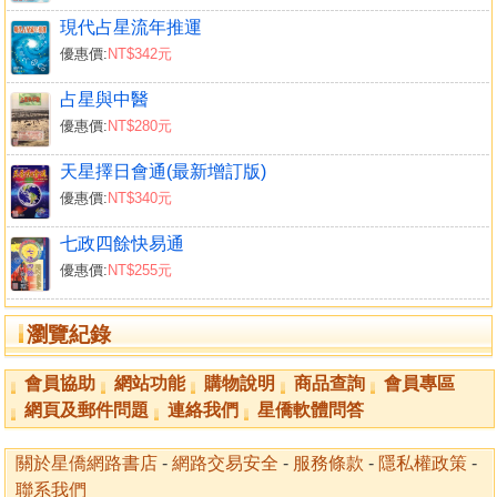
壽命可以用尺測量
現代占星流年推運
死前三年有預兆
優惠價:
NT$342元
情志的調攝與身心疾病
什麼是健康
占星與中醫
情緒與健康的關係
優惠價:
NT$280元
猝死與心臟病的案例
天星擇日會通(最新增訂版)
第八章 推運的分析
優惠價:
NT$340元
太陽與健康的關係
月亮與健康的關係
七政四餘快易通
後天十二宮與疾病的關係
優惠價:
NT$255元
推運相位分析
流年行星的運用
瀏覽紀錄
流年行星與疾病的發展
木星的流年
會員協助
網站功能
購物說明
商品查詢
會員專區
土星的流年
網頁及郵件問題
連絡我們
星僑軟體問答
天王星的流年
海王星的流年
關於星僑網路書店
-
網路交易安全
-
服務條款
-
隱私權政策
-
冥王星的流年
聯系我們
腦瘤開刀的案例-冥王星沖火星