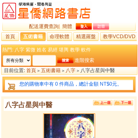
配送運費查詢
|
簡體
首頁
五術書籍
命理軟體
精選羅盤
教學VCD/DVD
熱門:
八字
紫微
姓名
易經
堪輿
教學
軟件
進階搜索
目前位置:
首頁
五術書籍
八字
八字占星與中醫
>
>
>
您的購物車中有 0 件商品，總計金額 NT$0元。
八字占星與中醫