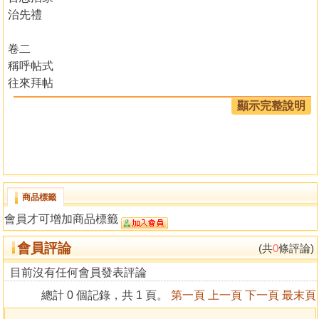
治先禮
卷二
稱呼帖式
往來拜帖
顯示完整說明
卷三
人品稱呼
時令名稱
物類稱呼
交接稱頌
商品標籤
自謙男女
會員才可增加商品標籤
冠筓要禮
會員評論
(共
0
條評論)
卷四
婚姻儀禮
目前沒有任何會員發表評論
酬神迎送文
總計 0 個記錄，共 1 頁。
第一頁
上一頁
下一頁
最末頁
天神表文