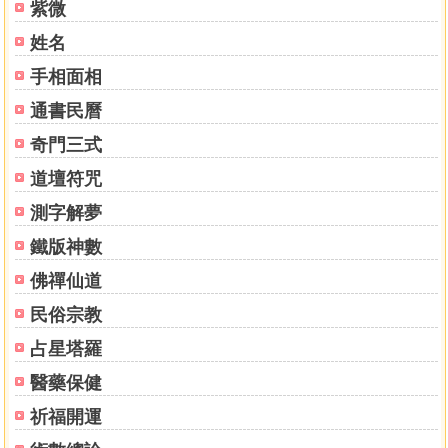
紫微
祀禮辦考
祭祀辦考
姓名
初喪儀禮
手相面相
服制等殺
外戚服制
通書民曆
三父八母圖
奇門三式
五服制度
道壇符咒
治喪雜議
弔賻禮儀
測字解夢
鐵版神數
卷七
誅軸祭文
佛禪仙道
治喪禮儀
民俗宗教
占星塔羅
卷八
喪祭八禮
醫藥保健
告遷祔祭
祈福開運
時祭儀禮
封贈告祖