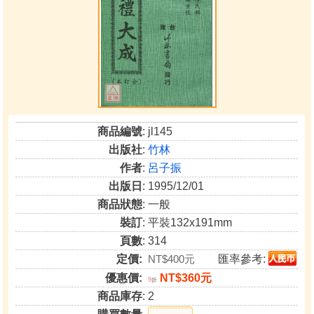
商品編號
: jl145
出版社
:
竹林
作者
:
呂子振
出版日
: 1995/12/01
商品狀態
: 一般
裝訂
: 平裝132x191mm
頁數
: 314
定價:
NT$400元
匯率參考:
優惠價:
NT$360元
9
折
商品庫存
: 2