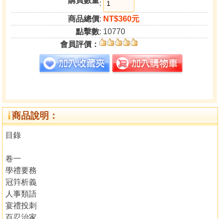
購買數量
:
商品總價
:
NT$360元
點擊數
: 10770
會員評價：
商品說明：
目錄
卷一
學禮要務
冠筓析義
人事類語
宴禮投刺
百忍治家