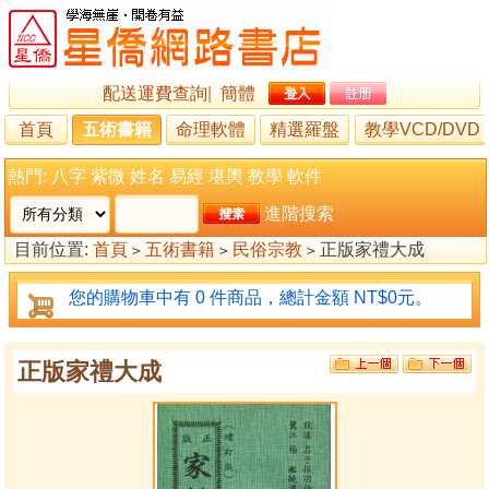
配送運費查詢
|
簡體
首頁
五術書籍
命理軟體
精選羅盤
教學VCD/DVD
熱門:
八字
紫微
姓名
易經
堪輿
教學
軟件
進階搜索
目前位置:
首頁
五術書籍
民俗宗教
正版家禮大成
>
>
>
您的購物車中有 0 件商品，總計金額 NT$0元。
正版家禮大成