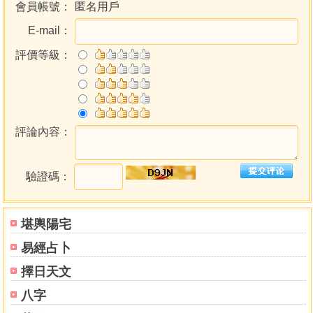
請眾神文
會員帳號：
匿名用戶
請福德正神文
E-mail：
請祖公祖媽文
三獻吉禮
評價等級：
卷五
世系事蹟
祝壽式
評論內容：
壽文式
卷六
驗證碼：
喪祭總論
初喪辦考
衣制辦考
堪輿陽宅
明器辦考
易經占卜
稱呼辦考
擇日天文
服制辦考
弔慰辦考
八字
營葬辦考