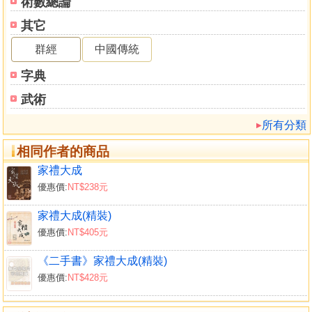
術數總論
拜懺設齋
其它
年節故事
祀神禮儀
群經
中國傳統
弔輓對聯
字典
武術
所有分類
相同作者的商品
家禮大成
優惠價:
NT$238元
家禮大成(精裝)
優惠價:
NT$405元
《二手書》家禮大成(精裝)
優惠價:
NT$428元