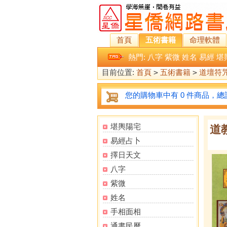
首頁
五術書籍
命理軟體
熱門:
八字
紫微
姓名
易經
堪
目前位置:
首頁
>
五術書籍
>
道壇符
您的購物車中有 0 件商品，總計
堪輿陽宅
道
易經占卜
擇日天文
八字
紫微
姓名
手相面相
通書民曆