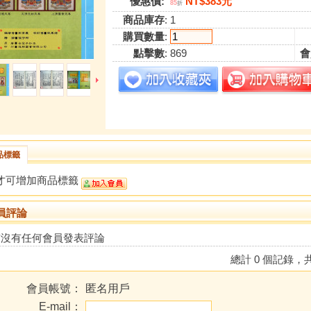
優惠價:
NT$383元
85
折
商品庫存
: 1
購買數量
:
點擊數
: 869
會
品標籤
才可增加商品標籤
員評論
前沒有任何會員發表評論
總計 0 個記錄，共
會員帳號：
匿名用戶
E-mail：