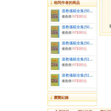
相同作者的商品
道教儀範全集(506)太上正乙法事科儀<嗣集七卷>宿啟.早.午.晚朝演道科
優惠價:
NT$383元
道教儀範全集(507)太上正乙法事科儀<派集八卷>宿啟.捲簾.分燈.鳴金振玉科
優惠價:
NT$383元
道教儀範全集(508)太上正乙法事科儀<全集九卷>請聖.亡請聖.清亡上供科
優惠價:
NT$383元
道教儀範全集(510)太上正乙法事科儀<弟集十一卷>青玄午朝、羽化演道科
優惠價:
NT$383元
道教儀範全集(511)太上正乙法事科儀<子集十二卷>土府午朝、清醮送聖、啟送十王科
優惠價:
NT$383元
瀏覽紀錄