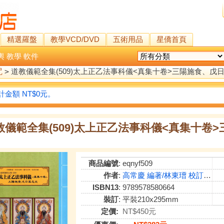
精選羅盤
教學VCD/DVD
五術用品
星僑首頁
輿
教學
軟件
咒
>
道教儀範全集(509)太上正乙法事科儀<真集十卷>三陽施食、戊
金額 NT$0元。
教儀範全集(509)太上正乙法事科儀<真集十卷
商品編號
: eqnyf509
作者
:
高常慶 編著/林東瑨 校訂/侯守邦 謄錄
ISBN13
: 9789578580664
裝訂
: 平裝210x295mm
定價:
NT$450元