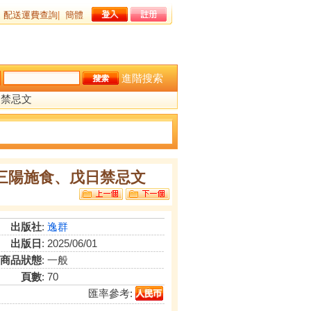
配送運費查詢
|
簡體
進階搜索
日禁忌文
>三陽施食、戊日禁忌文
出版社
:
逸群
出版日
: 2025/06/01
商品狀態
: 一般
頁數
: 70
匯率參考: