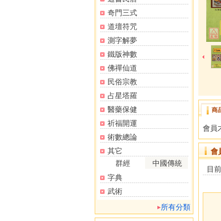
奇門三式
道壇符咒
測字解夢
鐵版神數
佛禪仙道
民俗宗教
占星塔羅
醫藥保健
商
祈福開運
會員
術數總論
其它
會
群經
中國傳統
目
字典
武術
所有分類